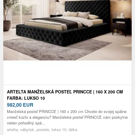
ARTELTA MANŽELSKÁ POSTEĽ PRINCCE | 160 X 200 CM
FARBA: LUKSO 10
982,00
EUR
Manželská posteľ PRINCCE | 160 x 200 cm Chcete do svojej spálne
vniesť kúzlo a eleganciu? Manželská posteľ PRINCCE vám poskytne
nielen pohodlný spá...
artelta, nábytok, postele, lukso 10, látka