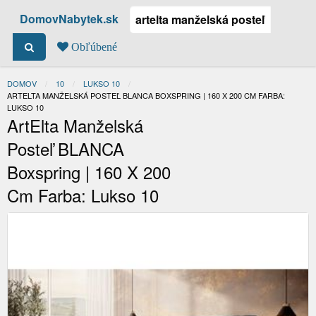
DomovNabytek.sk
Obľúbené
DOMOV
10
LUKSO 10
ACTUAL:
ARTELTA MANŽELSKÁ POSTEĽ BLANCA BOXSPRING | 160 X 200 CM FARBA:
LUKSO 10
ArtElta Manželská
Posteľ BLANCA
Boxspring | 160 X 200
Cm Farba: Lukso 10