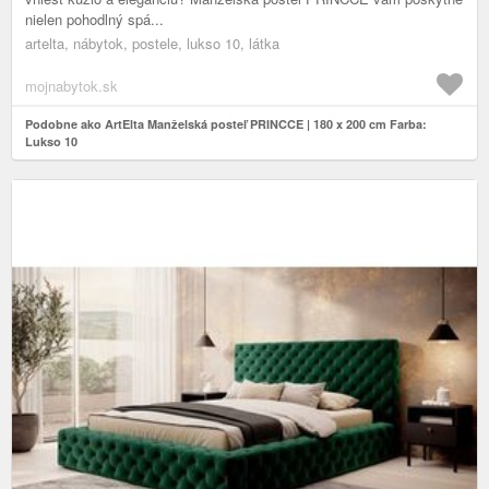
nielen pohodlný spá...
artelta, nábytok, postele, lukso 10, látka
mojnabytok.sk
Podobne ako ArtElta Manželská posteľ PRINCCE | 180 x 200 cm Farba:
Lukso 10