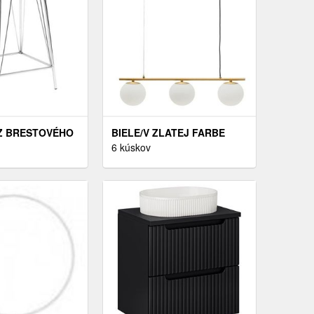
Z BRESTOVÉHO
BIELE/V ZLATEJ FARBE
TRIEBORNEJ
KOVOVÉ ZÁVESNÉ
6 kúskov
RÍRODNEJ
SVIETIDLO SO SKLENENÝM
RICT –
TIENIDLOM BRISIA – KAVE
HOUSEWARES
HOME