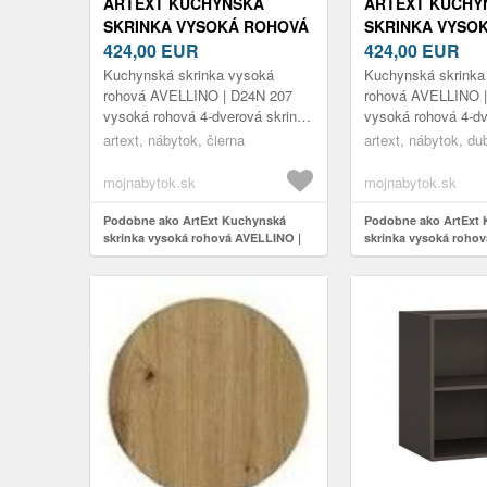
ARTEXT KUCHYNSKÁ
ARTEXT KUCHY
SKRINKA VYSOKÁ ROHOVÁ
SKRINKA VYSO
AVELLINO | D24N 207
424,00
EUR
AVELLINO | D24
424,00
EUR
FARBA KORPUSU: ČIERNA
FARBA KORPUS
Kuchynská skrinka vysoká
Kuchynská skrinka
ARTISAN
rohová AVELLINO | D24N 207
rohová AVELLINO 
vysoká rohová 4-dverová skrinka
vysoká rohová 4-dv
s policami nosnosť vnútorných
s policami nosnosť
artext, nábytok, čierna
artext, nábytok, du
políc je max. 5-25 kg možnosť
políc je max. 5-25
výb...
výb...
mojnabytok.sk
mojnabytok.sk
Podobne ako ArtExt Kuchynská
Podobne ako ArtExt
skrinka vysoká rohová AVELLINO |
skrinka vysoká roho
D24N 207 Farba korpusu: Čierna
D24N 207 Farba korp
artisan