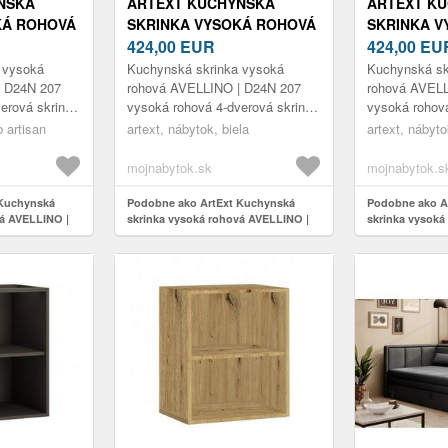
NSKÁ
ARTEXT KUCHYNSKÁ
ARTEXT K
KÁ ROHOVÁ
SKRINKA VYSOKÁ ROHOVÁ
SKRINKA V
N 207
AVELLINO | D24N 207
424,00
EUR
AVELLINO |
424,00
EU
U: DUB
FARBA KORPUSU: BIELA
FARBA KOR
 vysoká
Kuchynská skrinka vysoká
Kuchynská sk
| D24N 207
rohová AVELLINO | D24N 207
rohová AVELL
erová skrinka
vysoká rohová 4-dverová skrinka
vysoká rohová
 vnútorných
s policami nosnosť vnútorných
s policami no
b artisan
artext, nábytok, biela
artext, nábyto
 kg možnosť
políc je max. 5-25 kg možnosť
políc je max.
výb...
výb...
mojnabytok.sk
mojnabytok.s
 Kuchynská
Podobne ako ArtExt Kuchynská
Podobne ako A
vá AVELLINO |
skrinka vysoká rohová AVELLINO |
skrinka vysoká
usu: Dub
D24N 207 Farba korpusu: Biela
D24N 207 Farba