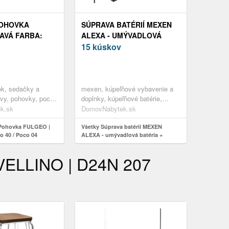
POHOVKA
SÚPRAVA BATÉRIÍ MEXEN
ĽAVÁ FARBA:
ALEXA - UMÝVADLOVÁ
POCO 04
BATÉRIA + SPRCHOVÁ
15 kúskov
BATÉRIA SO SPRCHOU
ČIERNA
tok, sedačky a
mexen, kúpeľňové vybavenie a
vy, pohovky, poco
doplnky, kúpeľňové batérie,
látka
súpravy batérií
k.sk
DomovNabytek.sk
 Pohovka FULGEO |
Všetky Súprava batérií MEXEN
o 40 / Poco 04
ALEXA - umývadlová batéria +
sprchová batéria so sprchou čierna
AVELLINO | D24N 207