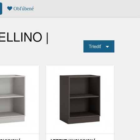
Obľúbené
ELLINO |
Triediť