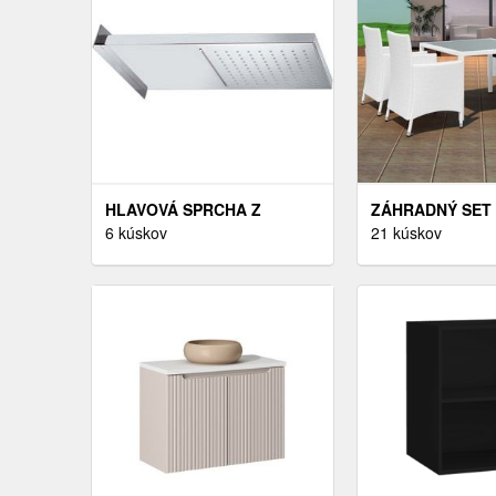
HLAVOVÁ SPRCHA Z
ZÁHRADNÝ SET 
NEHRDZAVEJÚCEJ OCELE
6 kúskov
STOLIČKY A STÔ
21 kúskov
V LESKLO STRIEBORNEJ
FARBE – SAPHO