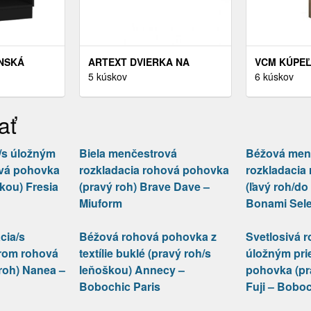
NSKÁ
ARTEXT DVIERKA NA
VCM KÚPEĽ
KÁ
UMÝVAČKU RIADU BONN |
5 kúskov
S UMÝVAD
6 kúskov
4K 40 S
ZM 57/60 FARBA SOKLA:
ZRKADLOM 
FARBA
GREY
ZRKADLOVO
ať
NA
DUB SONO
a/s úložným
Biela menčestrová
Béžová men
ová pohovka
rozkladacia rohová pohovka
rozkladacia
škou) Fresia
(pravý roh) Brave Dave –
(ľavý roh/do 
Miuform
Bonami Sele
cia/s
Béžová rohová pohovka z
Svetlosivá r
rom rohová
textílie buklé (pravý roh/s
úložným pri
roh) Nanea –
leňoškou) Annecy –
pohovka (pr
Bobochic Paris
Fuji – Boboc