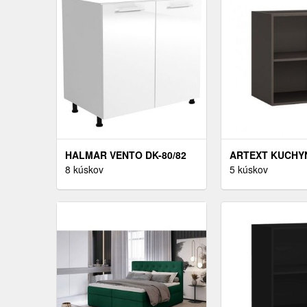
HALMAR VENTO DK-80/82
ARTEXT KUCHY
DREZOVÁ KUCHYNSKÁ
8 kúskov
SKRINKA HORN
5 kúskov
SKRINKA BIELA / BIELY
DIGESTOROVÁ A
VYSOKÝ LESK
W8 60 FARBA K
LAVA