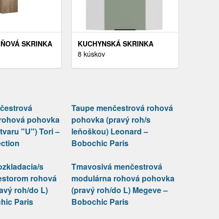
ŇOVÁ SKRINKA
KUCHYNSKÁ SKRINKA
LOM A
ARIA-SA/WH ANTI
8 kúskov
SLITO (SO
FINGERPRINT 60X60 GN-108
U SKRINKOU,
1F (45°)
MA)
čestrová
Taupe menčestrová rohová
 rohová pohovka
pohovka (pravý roh/s
tvaru "U") Tori –
leňoškou) Leonard –
ction
Bobochic Paris
ozkladacia/s
Tmavosivá menčestrová
estorom rohová
modulárna rohová pohovka
avý roh/do L)
(pravý roh/do L) Megeve –
hic Paris
Bobochic Paris