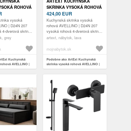
UCHYNSKÁ
ARTEXT KUCHYNSKÁ
YSOKÁ ROHOVÁ
SKRINKA VYSOKÁ ROHOVÁ
 D24N 207
R
AVELLINO | D24N 207
424,00
EUR
PUSU: GREY
FARBA KORPUSU: LAVA
rinka vysoká
Kuchynská skrinka vysoká
INO | D24N 207
rohová AVELLINO | D24N 207
 4-dverová skrinka
vysoká rohová 4-dverová skrinka
snosť vnútorných
s policami nosnosť vnútorných
k, grey
artext, nábytok, lava
 5-25 kg možnosť
políc je max. 5-25 kg možnosť
výb...
k
mojnabytok.sk
rtExt Kuchynská
Podobne ako ArtExt Kuchynská
 rohová AVELLINO |
skrinka vysoká rohová AVELLINO |
 korpusu: Grey
D24N 207 Farba korpusu: Lava