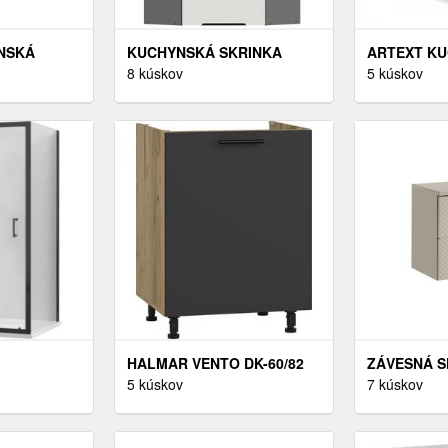
NSKÁ
KUCHYNSKÁ SKRINKA
ARTEXT K
 TREVISO |
ARIA-WH/ANT ANTI
8 kúskov
SKRINKA V
5 kúskov
ORPUSU:
FINGERPRINT 60X60 GN-108
FLORENCE L
1F (45°)
154 FARBA
BIELA
HALMAR VENTO DK-60/82
ZÁVESNÁ S
T 140X70,
DREZOVÁ KUCHYNSKÁ
5 kúskov
UMÝVADLO 
7 kúskov
ČIERNA
SKRINKA BIELA / BÉŽOVÝ
DOSKOU 60
00
VYSOKÝ LESK