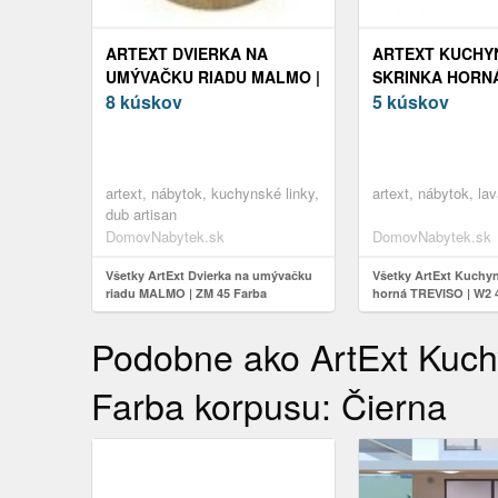
ARTEXT DVIERKA NA
ARTEXT KUCHY
UMÝVAČKU RIADU MALMO |
SKRINKA HORNÁ
ZM 45 FARBA KORPUSU:
8 kúskov
W2 45 FARBA K
5 kúskov
DUB ARTISAN
LAVA
artext, nábytok, kuchynské linky,
artext, nábytok, la
dub artisan
DomovNabytek.sk
DomovNabytek.sk
Všetky ArtExt Dvierka na umývačku
Všetky ArtExt Kuchyn
riadu MALMO | ZM 45 Farba
horná TREVISO | W2 
korpusu: Dub artisan
korpusu: Lava
Podobne ako ArtExt Kuch
Farba korpusu: Čierna