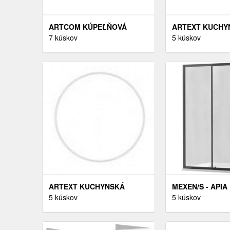
ARTCOM KÚPEĽŇOVÁ
ARTEXT KUCHY
SKRINKA S UMÝVADLOM A
7 kúskov
SKRINKA HORNÁ
5 kúskov
DOSKOU NOVA CASHMERE
W2 60 FARBA K
DU80/5 | 80 CM
ČIERNA
ARTEXT KUCHYNSKÁ
MEXEN/S - APIA
SKRINKA VYSOKÁ PRE
5 kúskov
SPRCHOVACÍ KÚ
5 kúskov
VSTAVANÚ RÚRU SILVER |
TRANSPARENT, 
D14RU 2D FARBA
840-140-070-70-
KORPUSU: BIELA