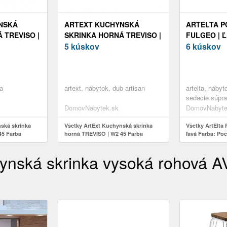
NSKÁ
ARTEXT KUCHYNSKÁ
ARTELTA 
 TREVISO |
SKRINKA HORNÁ TREVISO |
FULGEO | 
ORPUSU:
W2 45 FARBA KORPUSU:
5 kúskov
POCO 40 / 
6 kúskov
DUB ARTISAN
va
artext, nábytok, dub artisan
artelta, náby
sedacie súpra
40 / poco 04, 
DomovNabytek.sk
DomovNabyte
ská skrinka
Všetky ArtExt Kuchynská skrinka
Všetky ArtElta
45 Farba
horná TREVISO | W2 45 Farba
ľavá Farba: Poc
korpusu: Dub artisan
ynská skrinka vysoká rohová 