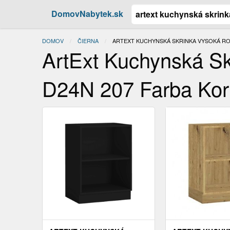
DomovNabytek.sk
DOMOV
ČIERNA
ACTUAL:
ARTEXT KUCHYNSKÁ SKRINKA VYSOKÁ ROH
ArtExt Kuchynská S
D24N 207 Farba Kor