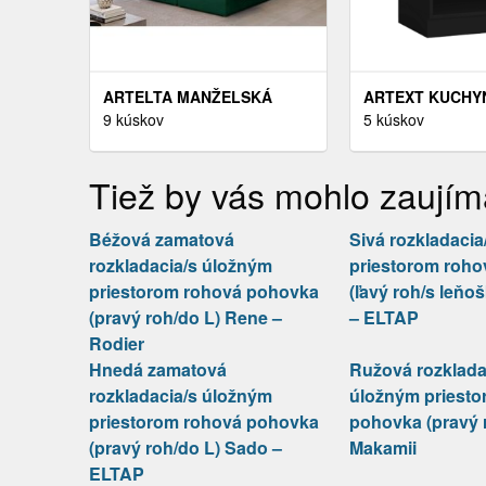
ARTELTA MANŽELSKÁ
ARTEXT KUCHY
POSTEĽ LOREE
9 kúskov
SKRINKA VYSO
5 kúskov
BOXSPRING | 180 X 200 CM
AVELLINO | 2D1
FARBA: MONOLITH 37
CARGO KOŠOM 
Tiež by vás mohlo zaujím
KORPUSU: ČIER
Béžová zamatová
Sivá rozkladaci
rozkladacia/s úložným
priestorom roh
priestorom rohová pohovka
(ľavý roh/s leňo
(pravý roh/do L) Rene –
– ELTAP
Rodier
Hnedá zamatová
Ružová rozklada
rozkladacia/s úložným
úložným priesto
priestorom rohová pohovka
pohovka (pravý 
(pravý roh/do L) Sado –
Makamii
ELTAP