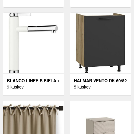
200 CM FAREBNÉ
140X70, TRANSPARENT,
PREVEDENIE: TRINITY 16
ČIERNA 840-140-070-70-
00
BLANCO LINEE-S BIELA +
HALMAR VENTO DK-60/82
DODATOČNÁ EXTRA
9 kúskov
DREZOVÁ KUCHYNSKÁ
5 kúskov
ZĽAVA 5% PO VLOŽENÍ
SKRINKA BIELA / BÉŽOVÝ
DO KOŠÍKU !
VYSOKÝ LESK