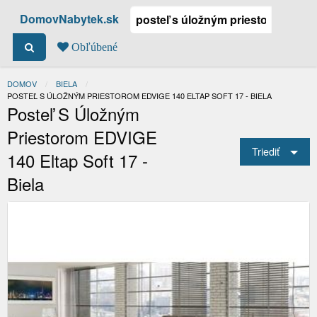
DomovNabytek.sk
Obľúbené
DOMOV
BIELA
ACTUAL:
POSTEĽ S ÚLOŽNÝM PRIESTOROM EDVIGE 140 ELTAP SOFT 17 - BIELA
Posteľ S Úložným
Priestorom EDVIGE
Triediť
140 Eltap Soft 17 -
Biela