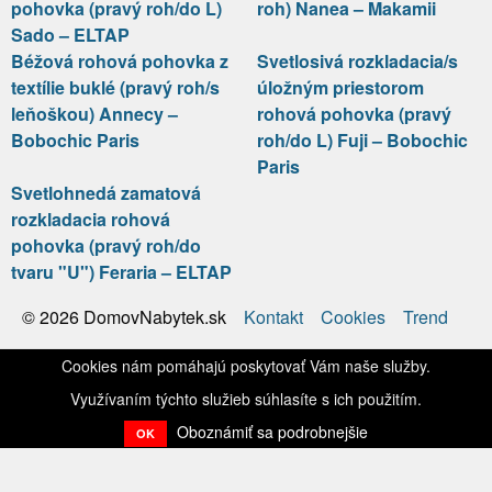
pohovka (pravý roh/do L)
roh) Nanea – Makamii
Sado – ELTAP
Béžová rohová pohovka z
Svetlosivá rozkladacia/s
textílie buklé (pravý roh/s
úložným priestorom
leňoškou) Annecy –
rohová pohovka (pravý
Bobochic Paris
roh/do L) Fuji – Bobochic
Paris
Svetlohnedá zamatová
rozkladacia rohová
pohovka (pravý roh/do
tvaru "U") Feraria – ELTAP
Kontakt
Cookies
Trend
© 2026 DomovNabytek.sk
Cookies nám pomáhajú poskytovať Vám naše služby.
Využívaním týchto služieb súhlasíte s ich použitím.
Oboznámiť sa podrobnejšie
OK