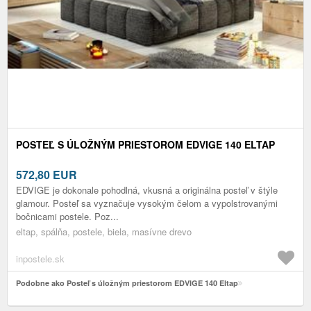
POSTEĽ S ÚLOŽNÝM PRIESTOROM EDVIGE 140 ELTAP
572,80
EUR
EDVIGE je dokonale pohodlná, vkusná a originálna posteľ v štýle
glamour. Posteľ sa vyznačuje vysokým čelom a vypolstrovanými
bočnicami postele. Poz...
eltap, spálňa, postele, biela, masívne drevo
inpostele.sk
Podobne ako Posteľ s úložným priestorom EDVIGE 140 Eltap