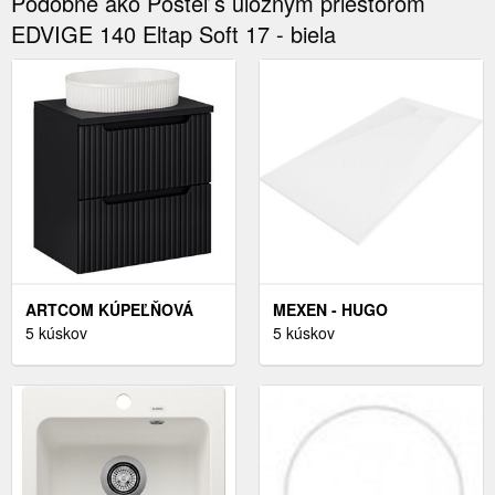
Podobne ako Posteľ s úložným priestorom
EDVIGE 140 Eltap Soft 17 - biela
ARTCOM KÚPEĽŇOVÁ
MEXEN - HUGO
SKRINKA S UMÝVADLOM
5 kúskov
SPRCHOVÁ VANIČKA
5 kúskov
A DOSKOU NOVA BLACK
OBDĹŽNIKOVÁ SMC
DU60/2 | 60 CM
150X80 CM, BIELA
42108015