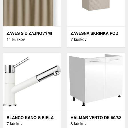
ZÁVES S DIZAJNOVÝMI
ZÁVESNÁ SKRINKA POD
PÚTKAMI CARLI 140X250
11 kúskov
UMÝVADLO VIVA KAŠMÍR
7 kúskov
CM - VÝBER Z 11
S DOSKOU 60 CM KAŠMÍR
PREVEDENÍ
BLANCO KANO-S BIELA +
HALMAR VENTO DK-80/82
DODATOČNÁ EXTRA
7 kúskov
DREZOVÁ KUCHYNSKÁ
8 kúskov