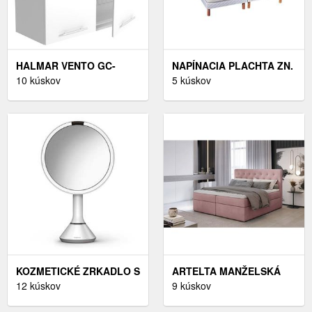
HALMAR VENTO GC-
NAPÍNACIA PLACHTA ZN.
80/72 HORNÁ
10 kúskov
COLOMBINE® NA
5 kúskov
KUCHYNSKÁ SKRINKA
POLOHOVACIE POSTELE
BIELA / BIELY VYSOKÝ
S HĹBKOU ROHOV 26 CM,
LESK
DŽERSEJ
KOZMETICKÉ ZRKADLO S
ARTELTA MANŽELSKÁ
OSVETLENÍM/ZVÄČŠOVACIE
12 kúskov
POSTEĽ LOREE
9 kúskov
(5X) Ø 20 CM SENSOR –
BOXSPRING | 180 X 200