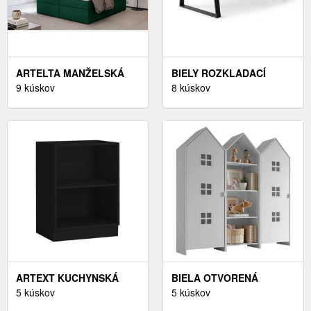
ARTELTA MANŽELSKÁ
BIELY ROZKLADACÍ
POSTEĽ LOREE
9 kúskov
JEDÁLENSKÝ STÔL S
8 kúskov
BOXSPRING | 180 X 200
BIELOU DOSKOU 100X210
CM FARBA: MONOLITH
CM MEZA – HAMMEL
37
FURNITURE
ARTEXT KUCHYNSKÁ
BIELA OTVORENÁ
SKRINKA VYSOKÁ
5 kúskov
DETSKÁ ŠATNÍKOVÁ
5 kúskov
AVELLINO | 2D14K 40 S
SKRIŇA 173X171, 5 CM