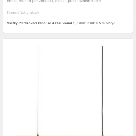
emos, všetko pre záhradu, dielňa, predlžovacie káble
DomovNabytek.sk
Všetky Predlžovací kábel so 4 zásuvkami 1, 5 mm² KIKOK 5 m biely