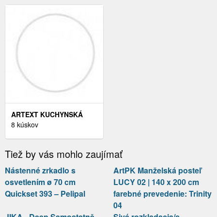
SIMPLEHUMAN
CM FARBA: MAT VELVET
63
ARTEXT KUCHYNSKÁ
SKRINKA HORNÁ
8 kúskov
PLATINIUM | W4B 60
FARBA KORPUSU: BIELA
Tiež by vás mohlo zaujímať
Nástenné zrkadlo s
ArtPK Manželská posteľ
osvetlením ø 70 cm
LUCY 02 | 140 x 200 cm
Quickset 393 – Pelipal
farebné prevedenie: Trinity
04
JIKA - Deep Samostatně
Sivá rozkladacia/s