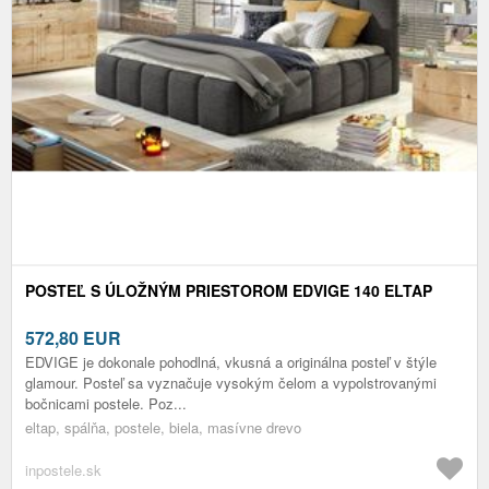
POSTEĽ S ÚLOŽNÝM PRIESTOROM EDVIGE 140 ELTAP
572,80
EUR
EDVIGE je dokonale pohodlná, vkusná a originálna posteľ v štýle
glamour. Posteľ sa vyznačuje vysokým čelom a vypolstrovanými
bočnicami postele. Poz...
eltap, spálňa, postele, biela, masívne drevo
inpostele.sk