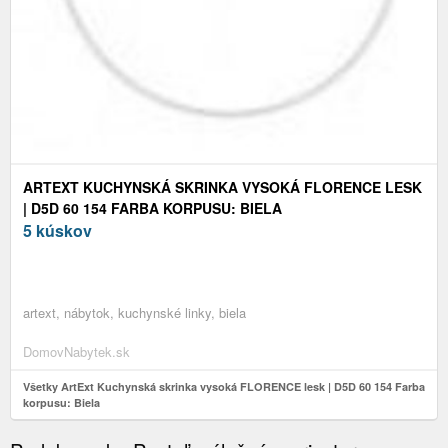
ARTEXT KUCHYNSKÁ SKRINKA VYSOKÁ FLORENCE LESK
| D5D 60 154 FARBA KORPUSU: BIELA
5 kúskov
artext, nábytok, kuchynské linky, biela
DomovNabytek.sk
Všetky ArtExt Kuchynská skrinka vysoká FLORENCE lesk | D5D 60 154 Farba
korpusu: Biela