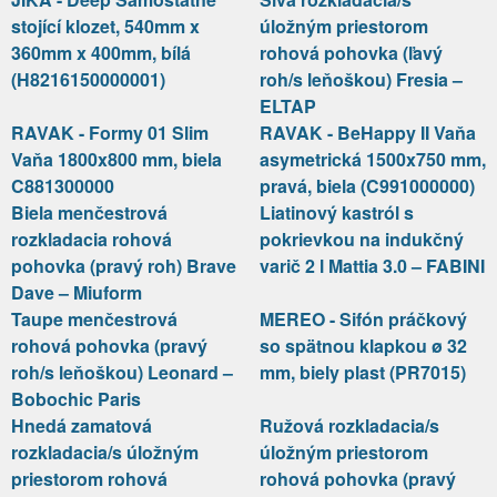
stojící klozet, 540mm x
úložným priestorom
360mm x 400mm, bílá
rohová pohovka (ľavý
(H8216150000001)
roh/s leňoškou) Fresia –
ELTAP
RAVAK - Formy 01 Slim
RAVAK - BeHappy II Vaňa
Vaňa 1800x800 mm, biela
asymetrická 1500x750 mm,
C881300000
pravá, biela (C991000000)
Biela menčestrová
Liatinový kastról s
rozkladacia rohová
pokrievkou na indukčný
pohovka (pravý roh) Brave
varič 2 l Mattia 3.0 – FABINI
Dave – Miuform
Taupe menčestrová
MEREO - Sifón práčkový
rohová pohovka (pravý
so spätnou klapkou ø 32
roh/s leňoškou) Leonard –
mm, biely plast (PR7015)
Bobochic Paris
Hnedá zamatová
Ružová rozkladacia/s
rozkladacia/s úložným
úložným priestorom
priestorom rohová
rohová pohovka (pravý