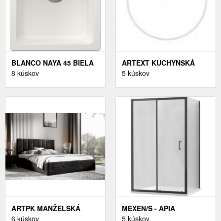
BLANCO NAYA 45 BIELA
ARTEXT KUCHYNSKÁ
+ DODATOČNÁ EXTRA
8 kúskov
SKRINKA VYSOKÁ PRE
5 kúskov
ZĽAVA 5% PO VLOŽENÍ
VSTAVANÚ RÚRU SILVER |
DO KOŠÍKU !
D14RU 2D FARBA
KORPUSU: BIELA
ARTPK MANŽELSKÁ
MEXEN/S - APIA
POSTEĽ LUCY 02 | 140 X
6 kúskov
SPRCHOVACÍ KÚT
5 kúskov