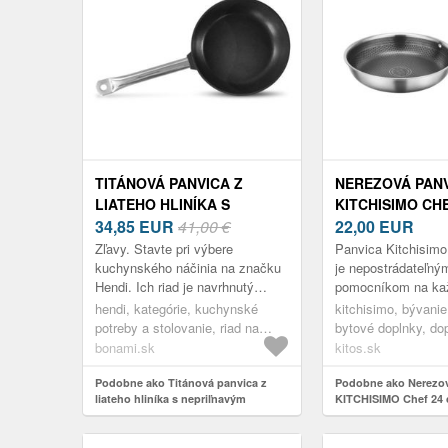
TITÁNOVÁ PANVICA Z
NEREZOVÁ PAN
LIATEHO HLINÍKA S
KITCHISIMO CHE
NEPRIĽNAVÝM POVRCHOM
34,85
EUR
41,00 €
NEPRIĽNAVÝM 
22,00
EUR
HENDI, Ø 24 CM
Zľavy. Stavte pri výbere
Panvica Kitchisim
kuchynského náčinia na značku
je nepostrádateľný
Hendi. Ich riad je navrhnutý
pomocníkom na ka
hlavne pre profesionálne varenie,
varenie. Jej pevné 
hendi, kategórie, kuchynské
kitchisimo, bývanie
a preto s prehľadom odolá aj
telo s dokonalým r
potreby a stolovanie, riad na
bytové doplnky, do
dlhodob...
sa nekrúti...
varenie, panvice
kuchyne, varenie, 
bonami.sk
kitos.sk
Podobne ako Titánová panvica z
Podobne ako Nerezov
liateho hliníka s nepriľnavým
KITCHISIMO Chef 24 
povrchom Hendi, ø 24 cm
nepriľnavým povrch