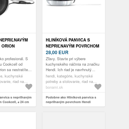
 NEPRIĽNAVÝM
HLINÍKOVÁ PANVICA S
 ORION
NEPRIĽNAVÝM POVRCHOM
 ⌀ 24 CM
HENDI MARBLE, Ø 24 CM
28,00
EUR
ko profesionál. S
Zľavy. Stavte pri výbere
du Cookcell od
kuchynského náčinia na značku
ion sa nestratíte
Hendi. Ich riad je navrhnutý
ajnáročnejších
hlavne pre profesionálne varenie,
rie, kuchynské
hendi, kategórie, kuchynské
rstvy, ktoré
a preto s prehľadom odolá aj
ovanie, riad na
potreby a stolovanie, riad na
dlhodob...
ice
varenie, panvice
bonami.sk
anvica s nepriľnavým
Podobne ako Hliníková panvica s
 Cookcell, ⌀ 24 cm
nepriľnavým povrchom Hendi
Marble, ø 24 cm