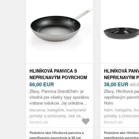
HLINÍKOVÁ PANVICA S
HLINÍKOVÁ PANV
NEPRIĽNAVÝM POVRCHOM
NEPRIĽNAVÝM 
Ø 36 CM GRANDCHEF+ –
66,00
EUR
Ø 28 CM – HOL
38,00
EUR
48,
TESCOMA
Zľavy. Panvica GrandChef+ je
Zľavy. Hliníková pa
vhodná pre všetky typy sporákov
nepriľnavým povrc
vrátane indukcie. Jej unikátne
Holm
indukčné dno SUPERSONIC
tescoma, kategórie, kuchynské
holm, kategórie, k
zaisťuje rýchly ohrev a vysokú
potreby a stolovanie, riad na
potreby a stolovani
tvarovú...
varenie, panvice
varenie, panvice
bonami.sk
bonami.sk
Podobne ako Hliníková panvica s
Podobne ako Hliníkov
nepriľnavým povrchom ø 36 cm
nepriľnavým povrcho