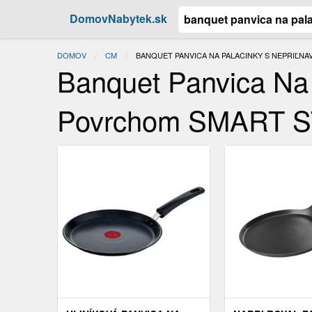
DomovNabytek.sk
DOMOV
CM
ACTUAL:
BANQUET PANVICA NA PALACINKY S NEPRIĽN
Banquet Panvica Na
Povrchom SMART S