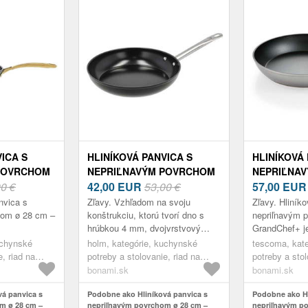
ICA S
HLINÍKOVÁ PANVICA S
HLINÍKOVÁ 
POVRCHOM
NEPRIĽNAVÝM POVRCHOM
NEPRIĽNA
M
00 €
Ø 28 CM – HOLM
42,00
EUR
53,00 €
Ø 32 CM G
57,00
EUR
TESCOMA
nvica s
Zľavy. Vzhľadom na svoju
Zľavy. Hliník
hom ø 28 cm –
konštrukciu, ktorú tvorí dno s
nepriľnavým 
hrúbkou 4 mm, dvojvrstvový
GrandChef+ j
keramický povlak a silikónovo-
revolučným 
uchynské
holm, kategórie, kuchynské
tescoma, kat
polyesterový povlak na vonkajšej
Supersonic, kt
e, riad na
potreby a stolovanie, riad na
potreby a stol
strane, ...
hladké. Toto i
varenie, panvice
varenie, panv
bonami.sk
bonami.sk
á panvica s
Podobne ako Hliníková panvica s
Podobne ako Hl
m ø 28 cm –
nepriľnavým povrchom ø 28 cm –
nepriľnavým p