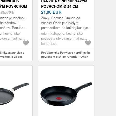
PANVICA S
PANVICA S NEPRIĽNAVÝM
VÝM POVRCHOM
POVRCHOM Ø 24 CM
LACK STONE
R
28,00 €
GRANDE – ORION
21,90
EUR
 TEFAL
nvica je ideálnou
Zľavy. Panvica Grande od
čiatočníkov i
značky Orion je skvelým
chárov. Ponúka
pomocníkom do každej kuchyne.
nepriľnavý povrch
Jej korpus je vyrobený z liatej
rie, kuchynské
orion, kategórie, kuchynské
ohatený o pevné
hliníkovej zliatiny, ktorá zaisťuje
ovanie, riad na
potreby a stolovanie, riad na
tvarovú...
ice
varenie, panvice
bonami.sk
iníková panvica s
Podobne ako Panvica s nepriľnavým
ovrchom ø 24 cm
povrchom ø 24 cm Grande – Orion
810472 – Tefal