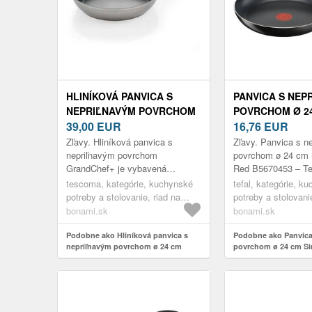
HLINÍKOVÁ PANVICA S
PANVICA S NEP
NEPRIĽNAVÝM POVRCHOM
POVRCHOM Ø 2
Ø 24 CM GRANDCHEF+ –
39,00
EUR
SIMPLY CLEAN 
16,76
EUR
TESCOMA
B5670453 – TEF
Zľavy. Hliníková panvica s
Zľavy. Panvica s n
nepriľnavým povrchom
povrchom ø 24 cm 
GrandChef+ je vybavená
Red B5670453 – Te
revolučným indukčným dnom
tescoma, kategórie, kuchynské
tefal, kategórie, k
Supersonic, ktoré je jednoliate a
potreby a stolovanie, riad na
potreby a stolovani
hladké. Toto inovatívne...
varenie, panvice
varenie, panvice
bonami.sk
bonami.sk
Podobne ako Hliníková panvica s
Podobne ako Panvica
nepriľnavým povrchom ø 24 cm
povrchom ø 24 cm Si
GrandChef+ – Tescoma
B5670453 – Tefal