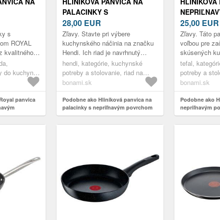
ANVICA NA
HLINÍKOVÁ PANVICA NA
HLINÍKOVÁ 
PALACINKY S
NEPRIĽNA
POVRCHOM
NEPRIĽNAVÝM POVRCHOM
28,00
EUR
Ø 24 CM B
25,00
EU
HENDI MARBLE, Ø 29 CM
G2810472 –
ky s
Zľavy. Stavte pri výbere
Zľavy. Táto pa
chom ROYAL
kuchynského náčinia na značku
voľbou pre za
z kvalitného
Hendi. Ich riad je navrhnutý
skúsených ku
torý je veľmi
hlavne pre profesionálne varenie,
vysokoodolný 
da,
hendi, kategórie, kuchynské
tefal, kategó
 Vnútro
a preto s prehľadom odolá aj
Mineralia+ ob
y do kuchyne,
potreby a stolovanie, riad na
potreby a stol
dlhodob...
minerály...
varenie, panvice
varenie, panv
bonami.sk
bonami.sk
Royal panvica
Podobne ako Hliníková panvica na
Podobne ako Hl
ľnavým
palacinky s nepriľnavým povrchom
nepriľnavým p
na
Hendi Marble, ø 29 cm
Black stone G2