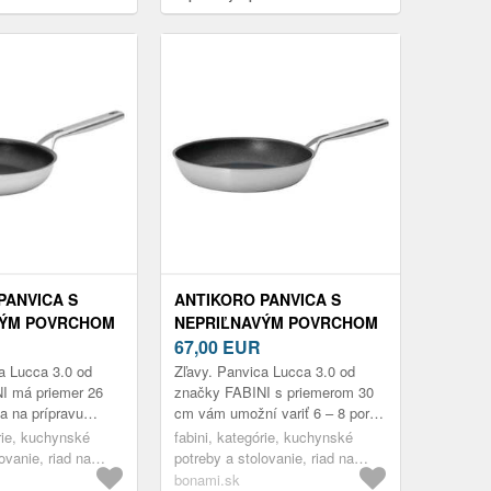
Tescoma
President – ​​Tescoma
PANVICA S
ANTIKORO PANVICA S
VÝM POVRCHOM
NEPRIĽNAVÝM POVRCHOM
CCA 3.0 –
Ø 30 CM LUCCA 3.0 –
67,00
EUR
FABINI
a Lucca 3.0 od
Zľavy. Panvica Lucca 3.0 od
I má priemer 26
značky FABINI s priemerom 30
na na prípravu
cm vám umožní variť 6 – 8 porcií
iniek, placiek, rýb
naraz. Najviac ju využijete pri
órie, kuchynské
fabini, kategórie, kuchynské
lad omáčky na
príprave vaječných jedál,
ovanie, riad na
potreby a stolovanie, riad na
palaci...
ice
varenie, panvice
bonami.sk