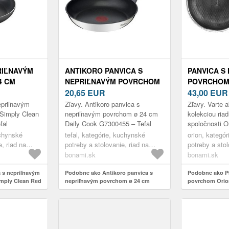
RIĽNAVÝM
ANTIKORO PANVICA S
PANVICA S
4 CM
NEPRIĽNAVÝM POVRCHOM
POVRCHOM
RED
Ø 24 CM DAILY COOK
20,65
EUR
COOKCELL,
43,00
EUR
AL
G7300455 – TEFAL
epriľnavým
Zľavy. Antikoro panvica s
Zľavy. Varte a
Simply Clean
nepriľnavým povrchom ø 24 cm
kolekciou ria
fal
Daily Cook G7300455 – Tefal
spoločnosti Or
ani pri tých n
uchynské
tefal, kategórie, kuchynské
orion, kategó
receptoch. 3 v
e, riad na
potreby a stolovanie, riad na
potreby a stol
tvoria...
varenie, panvice
varenie, panv
bonami.sk
bonami.sk
 s nepriľnavým
Podobne ako Antikoro panvica s
Podobne ako P
mply Clean Red
nepriľnavým povrchom ø 24 cm
povrchom Orion
Daily Cook G7300455 – Tefal