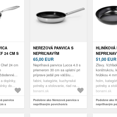
VICA
NEREZOVÁ PANVICA S
HLINÍKOVÁ 
F 24 CM S
NEPRIĽNAVÝM
NEPRIĽNA
POVRCHOM
POVRCHOM/S
65,00
EUR
Ø 30 CM –
51,00
EU
KERAMICKÝM POVRCHOM
o Chef 24 cm
Nepriľnavá panvica Lucca 4.0 s
Zľavy. Vzhľa
Ø 30 CM LUCCA 4.0 –
m
priemerom 30 cm sa uplatní pri
konštrukciu, k
ždodenné
príprave jedál pre väčšiu
hrúbkou 4 mm
FABINI
antikorové
spoločnosť, pretože zvládne
keramický pov
 a doplnky,
fabini, kategórie, kuchynské
holm, kategór
ozvodom tepla
uvariť až osem porcií naraz. Je...
polyesterový 
plnky do
potreby a stolovanie, riad na
potreby a stol
strane, ...
panvice
varenie, panvice
varenie, panv
bonami.sk
bonami.sk
á panvica
Podobne ako Nerezová panvica s
Podobne ako Hl
cm s
nepriľnavým povrchom/s
nepriľnavým p
om
keramickým povrchom ø 30 cm
Holm
Lucca 4.0 – FABINI