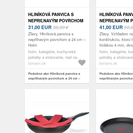
HLINÍKOVÁ PANVICA S
HLINÍKOVÁ PANV
NEPRIĽNAVÝM POVRCHOM
NEPRIĽNAVÝM 
Ø 24 CM – HOLM
31,00
EUR
38,00 €
Ø 24 CM – HOL
41,00
EUR
50,
Zľavy. Hliníková panvica s
Zľavy. Vzhľadom na
nepriľnavým povrchom ø 24 cm –
konštrukciu, ktorú 
Holm
hrúbkou 4 mm, dvo
keramický povlak a
holm, kategórie, kuchynské
holm, kategórie, k
polyesterový povla
potreby a stolovanie, riad na
potreby a stolovani
strane, ...
varenie, panvice
varenie, panvice
bonami.sk
bonami.sk
Podobne ako Hliníková panvica s
Podobne ako Hliníkov
nepriľnavým povrchom ø 24 cm –
nepriľnavým povrcho
Holm
Holm