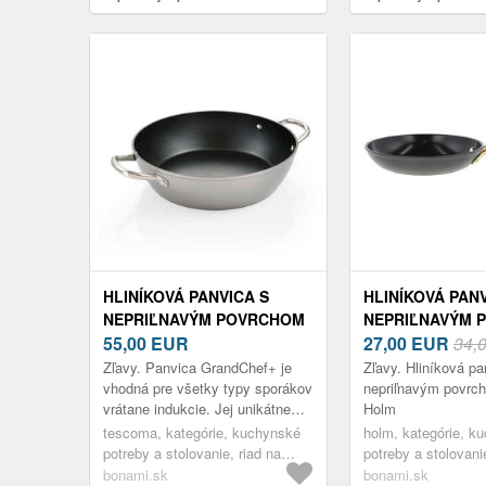
GrandChef+ – Tescoma
Holm
HLINÍKOVÁ PANVICA S
HLINÍKOVÁ PANV
NEPRIĽNAVÝM POVRCHOM
NEPRIĽNAVÝM 
Ø 30 CM GRANDCHEF+ –
55,00
EUR
Ø 20 CM – HOL
27,00
EUR
34,
TESCOMA
Zľavy. Panvica GrandChef+ je
Zľavy. Hliníková pa
vhodná pre všetky typy sporákov
nepriľnavým povrc
vrátane indukcie. Jej unikátne
Holm
indukčné dno SUPERSONIC
tescoma, kategórie, kuchynské
holm, kategórie, k
zaisťuje rýchly ohrev a vysokú
potreby a stolovanie, riad na
potreby a stolovani
tvarovú...
varenie, panvice
varenie, panvice
bonami.sk
bonami.sk