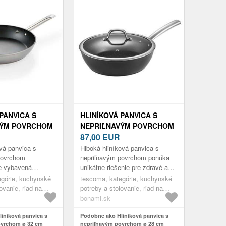
PANVICA S
HLINÍKOVÁ PANVICA S
VÝM POVRCHOM
NEPRIĽNAVÝM POVRCHOM
RANDCHEF+ –
Ø 28 CM PRESIDENT – ​​
87,00
EUR
TESCOMA
ová panvica s
Hlboká hliníková panvica s
povrchom
nepriľnavým povrchom ponúka
e vybavená
unikátne riešenie pre zdravé a
indukčným dnom
chutné varenie. Vnútorný povrch
egórie, kuchynské
tescoma, kategórie, kuchynské
oré je jednoliate a
panvice je opatrený špeciálne...
ovanie, riad na
potreby a stolovanie, riad na
novatívne...
ice
varenie, panvice
bonami.sk
iníková panvica s
Podobne ako Hliníková panvica s
ovrchom ø 32 cm
nepriľnavým povrchom ø 28 cm