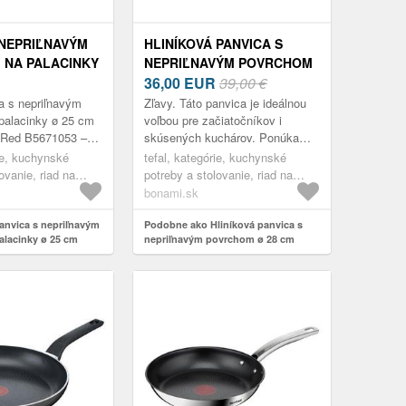
 NEPRIĽNAVÝM
HLINÍKOVÁ PANVICA S
 NA PALACINKY
NEPRIĽNAVÝM POVRCHOM
IMPLY CLEAN
Ø 28 CM BLACK STONE
36,00
EUR
39,00 €
53 – TEFAL
G2810672 – TEFAL
a s nepriľnavým
Zľavy. Táto panvica je ideálnou
palacinky ø 25 cm
voľbou pre začiatočníkov i
 Red B5671053 –
skúsených kuchárov. Ponúka
vysokoodolný nepriľnavý povrch
rie, kuchynské
tefal, kategórie, kuchynské
Mineralia+ obohatený o pevné
ovanie, riad na
potreby a stolovanie, riad na
minerály...
ice
varenie, panvice
bonami.sk
anvica s nepriľnavým
Podobne ako Hliníková panvica s
lacinky ø 25 cm
nepriľnavým povrchom ø 28 cm
ed B5671053 – Tefal
Black stone G2810672 – Tefal