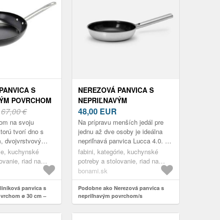
PANVICA S
NEREZOVÁ PANVICA S
VÝM POVRCHOM
NEPRIĽNAVÝM
 HOLM
R
67,00 €
POVRCHOM/S
48,00
EUR
KERAMICKÝM POVRCHOM
dom na svoju
Na prípravu menších jedál pre
Ø 20 CM LUCCA 4.0 –
torú tvorí dno s
jednu až dve osoby je ideálna
, dvojvrstvový
nepriľnavá panvica Lucca 4.0. S
FABINI
lak a silikónovo-
priemerom 20 cm sa hodí na
ie, kuchynské
fabini, kategórie, kuchynské
povlak na vonkajšej
ryby, vajíčka, restovanú zel...
ovanie, riad na
potreby a stolovanie, riad na
ice
varenie, panvice
bonami.sk
iníková panvica s
Podobne ako Nerezová panvica s
ovrchom ø 30 cm –
nepriľnavým povrchom/s
keramickým povrchom ø 20 cm
Lucca 4.0 – FABINI