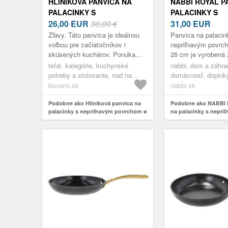
HLINÍKOVÁ PANVICA NA
NABBI ROYAL P
PALACINKY S
PALACINKY S
NEPRIĽNAVÝM POVRCHOM
26,00
EUR
30,00 €
NEPRIĽNAVÝM 
31,00
EUR
Ø 25 CM BLACK STONE
26 CM ČIERNA
Zľavy. Táto panvica je ideálnou
Panvica na palacin
G2813872 – TEFAL
voľbou pre začiatočníkov i
nepriľnavým povr
skúsených kuchárov. Ponúka
26 cm je vyrobená 
vysokoodolný nepriľnavý povrch
kovaného hliníka, k
tefal, kategórie, kuchynské
nabbi, dom a záhra
Mineralia+ obohatený o pevné
odolný a trvanlivý.
potreby a stolovanie, riad na
domácnosť, doplnk
minerály...
panvic...
varenie, panvice
varenie, panvice
bonami.sk
nabbi.sk
Podobne ako Hliníková panvica na
Podobne ako NABBI 
palacinky s nepriľnavým povrchom ø
na palacinky s nepri
25 cm Black stone G2813872 – Tefal
povrchom 26 cm čier