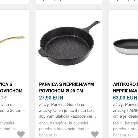
Holm
GrandChef+ – 
ICA S
PANVICA S NEPRIĽNAVÝM
ANTIKORO 
POVRCHOM
POVRCHOM Ø 28 CM
NEPRIĽNA
M
00 €
GRANDE – ORION
27,90
EUR
Ø 26 CM LU
63,00
EUR
FABINI
nvica s
Zľavy. Panvica Grande od
Zľavy. Panvic
hom ø 20 cm –
značky Orion je navrhnutá tak,
značky FABIN
aby vám uľahčila každodenné
cm a je ideál
varenie. Jej korpus je vyrobený
omeliet, palac
uchynské
orion, kategórie, kuchynské
fabini, kateg
zo stabilnej hliníkovej zliatiny a
alebo naprík
e, riad na
potreby a stolovanie, riad na
potreby a stol
pýš...
cestoviny....
varenie, panvice
varenie, panv
bonami.sk
bonami.sk