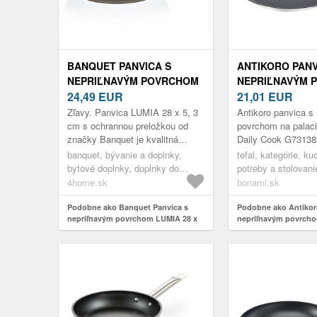
BANQUET PANVICA S
ANTIKORO PANV
NEPRIĽNAVÝM POVRCHOM
NEPRIĽNAVÝM 
LUMIA 28 X 5, 3 CM, PR. 28
24,49
EUR
NA PALACINKY 
21,01
EUR
CM
DAILY COOK G73
Zľavy. Panvica LUMIA 28 x 5, 3
Antikoro panvica s
TEFAL
cm s ochrannou preložkou od
povrchom na palac
značky Banquet je kvalitná
Daily Cook G731385
kovaná hliníková panvica s 3-
banquet, bývanie a doplnky,
tefal, kategórie, k
vrstvovým nepriľnavým
bytové doplnky, doplnky do
potreby a stolovani
povrchom, ktorý ...
kuchyne, varenie, panvice
varenie, panvice
4home.sk
bonami.sk
Podobne ako Banquet Panvica s
Podobne ako Antikor
nepriľnavým povrchom LUMIA 28 x
nepriľnavým povrcho
5, 3 cm, pr. 28 cm
ø 25 cm Daily Cook G