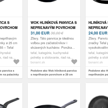
ICA S
WOK HLINÍKOVÁ PANVICA S
HLINÍKOVÁ 
POVRCHOM
NEPRIĽNAVÝM POVRCHOM
NEPRIĽNA
Ø 25 CM
Ø 28 CM BLACK STONE
31,00
EUR
36,00 €
Ø 24 CM S
24,00
EU
13855 –
G2811972 – TEFAL
C2720453 –
 nepriľnavým
Zľavy. Táto panvica je ideálnou
Zľavy. Panvi
inky ø 25 cm
voľbou pre začiatočníkov i
značky Tefal
5 – Tefal
skúsených kuchárov. Ponúka
vysokokvalitn
vysokoodolný nepriľnavý povrch
Titanium so š
uchynské
tefal, kategórie, kuchynské
tefal, kategó
Mineralia+ obohatený o pevné
zabraňujúcou 
e, riad na
potreby a stolovanie, riad na
potreby a stol
minerály...
Zároveň ...
varenie, panvice
varenie, panv
bonami.sk
bonami.sk
o panvica s
Podobne ako Wok hliníková panvica
Podobne ako Hl
m na palacinky
s nepriľnavým povrchom ø 28 cm
nepriľnavým p
7313855 – Tefal
Black stone G2811972 – Tefal
Start&Cook C27