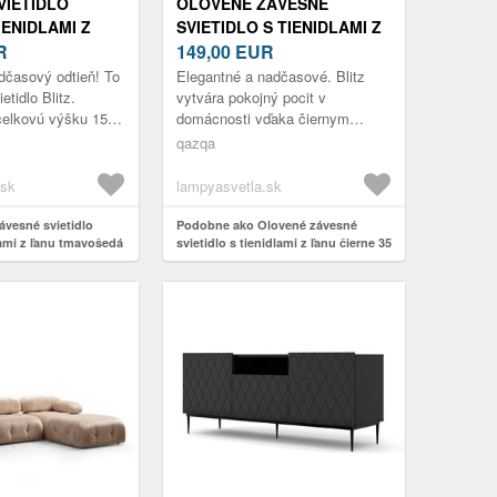
VIETIDLO
OLOVENÉ ZÁVESNÉ
IENIDLAMI Z
SVIETIDLO S TIENIDLAMI Z
OŠEDÁ 35 CM 2-
R
ĽANU ČIERNE 35 CM 2-
149,00
EUR
LITZ
SVETLO - BLITZ
adčasový odtieň! To
Elegantné a nadčasové. Blitz
etidlo Blitz.
vytvára pokojný pocit v
celkovú výšku 150
domácnosti vďaka čiernym
 doska na strop
tienidlám a oceľovému
qazqa
 cm. Svietidlo...
príslušenstvu. Svietidlo má
celkovú výšku 150 c...
.sk
lampyasvetla.sk
vesné svietidlo
Podobne ako Olovené závesné
lami z ľanu tmavošedá
svietidlo s tienidlami z ľanu čierne 35
 Blitz
cm 2-svetlo - Blitz