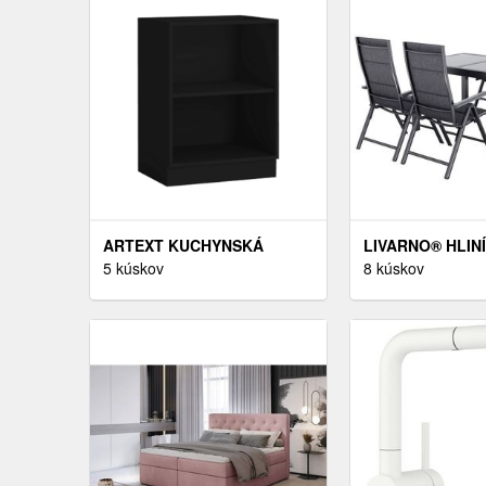
ARTEXT KUCHYNSKÁ
LIVARNO® HLIN
SKRINKA VYSOKÁ
5 kúskov
ROZŤAHOVACÍ 
8 kúskov
AVELLINO | 2D14K 40 S
STÔL HOUSTON
CARGO KOŠOM FARBA
120 – 180 X 89 
KORPUSU: ČIERNA