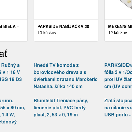
S BIELA +
PARKSIDE NABÍJAČKA 20
MEXEN/S ME
TRA ZĽAVA
V/2, 4 A PLG 20 C1 +
13 kúskov
GRANITOVÝ
12 kúskov
 DO KOŠÍKU
AKUMULÁTOR 20 V/2 AH
VRÁTANE B
PAP 20 B1
BIELA 6511
ať
Ručný a
Hnedá TV komoda z
PARKSIDE® 
 v 1 18 V
borovicového dreva a s
fólia 3 v 1/O
HSS 18 D3
dvierkami z ratanu Marckeric
proti UV žia
Natasha, šírka 140 cm
cm (UV ochr
brunn,
Blumfeldt Tieniace pásy,
Zlatá stoja
 55 x 80 cm,
tienenie plot, PVC tvrdý
na čítanie v
 1.4 W,
plast, 2, 53 × 0, 19 m
USB portu - 
betónový