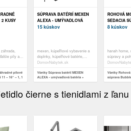
HRADNÉ
SÚPRAVA BATÉRIÍ MEXEN
ROHOVÁ M
 2 KUSY
ALEXA - UMÝVADLOVÁ
SEDACIA S
 – 1, 1 MM)
BATÉRIA + SPRCHOVÁ
15 kúskov
288 CM S 
8 kúskov
BATÉRIA SO SPRCHOU
VÝBER Z 8
ČIERNA
 záhrada,
mexen, kúpeľňové vybavenie a
hanah home, 
ďalšie píly a
doplnky, kúpeľňové batérie,
súpravy a po
súpravy batérií
pohovky, zos
DomovNabytek.sk
DomovNabyte
pohoviek
hradné pílové
Všetky Súprava batérií MEXEN
Všetky Rohová
 11 – 16“ – 1, 1
ALEXA - umývadlová batéria +
súprava Bubble
sprchová batéria so sprchou čierna
- výber z 8 pre
idlo čierne s tienidlami z ľanu 