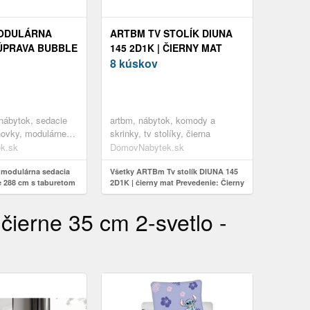
ODULÁRNA
ARTBM TV STOLÍK DIUNA
ÚPRAVA BUBBLE
145 2D1K | ČIERNY MAT
TABURETOM -
PREVEDENIE: ČIERNY MAT /
8 kúskov
 PREVEDENÍ
ČIERNE NOHY
nábytok, sedacie
artbm, nábytok, komody a
hovky, modulárne
skrinky, tv stolíky, čierna
tavy modulárnych
k.sk
DomovNabytek.sk
 modulárna sedacia
Všetky ARTBm Tv stolík DIUNA 145
 288 cm s taburetom
2D1K | čierny mat Prevedenie: Čierny
vedení
mat / čierne nohy
čierne 35 cm 2-svetlo -