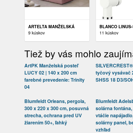
ARTELTA MANŽELSKÁ
BLANCO LINUS-
POSTEĽ LOREE
9 kúskov
DODATOČNÁ EX
11 kúskov
BOXSPRING | 180 X 200 CM
5% PO VLOŽENÍ
FARBA: MAT VELVET 63
!
Tiež by vás mohlo zaujím
ArtPK Manželská posteľ
SILVERCREST® 
LUCY 02 | 140 x 200 cm
tyčový vysávač 2
farebné prevedenie: Trinity
SHSS 18 D3/SO
04
Blumfeldt Orleans, pergola,
Blumfeldt Adels
300 x 220 x 300 cm, posuvná
solárna fontána,
strecha, ochrana pred UV
vtáčie napájadlo,
žiarením 50+, ľahký
solárny panel, 
vzhľad