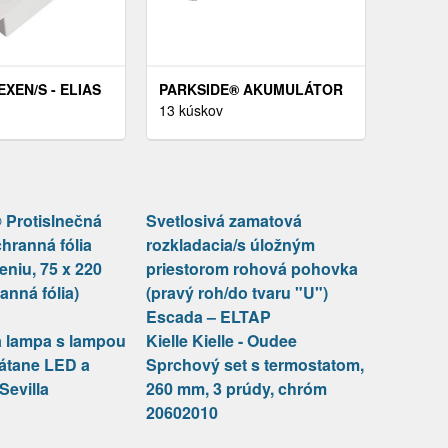
XEN/S - ELIAS
PARKSIDE® AKUMULÁTOR
 DREZ 1-MISKA
20 V/2AH PAP 20 B1+
13 kúskov
ATÉRIE DUERO,
NABÍJAČKA 2, 4 A PLG 20
-20-671600-20
C1
Protislnečná
Svetlosivá zamatová
chranná fólia
rozkladacia/s úložným
reniu, 75 x 220
priestorom rohová pohovka
anná fólia)
(pravý roh/do tvaru "U")
Escada – ELTAP
ca lampa s lampou
Kielle Kielle - Oudee
rátane LED a
Sprchový set s termostatom,
Sevilla
260 mm, 3 prúdy, chróm
20602010