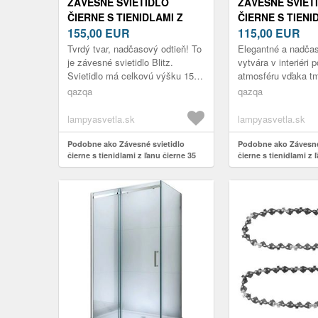
ZÁVESNÉ SVIETIDLO
ZÁVESNÉ SVIET
ČIERNE S TIENIDLAMI Z
ČIERNE S TIENI
ĽANU ČIERNE 35 CM 2-
155,00
EUR
ĽANU TMAVOSIV
115,00
EUR
SVETLO - BLITZ
SVETLO - BLITZ
Tvrdý tvar, nadčasový odtieň! To
Elegantné a nadčas
je závesné svietidlo Blitz.
vytvára v interiéri 
Svietidlo má celkovú výšku 150
atmosféru vďaka t
cm. Montážna doska na strop
tienidlám a oceľov
qazqa
qazqa
má priemer 15 cm. Svietidlo...
Svietidlo má celko
cm. ...
lampyasvetla.sk
lampyasvetla.sk
Podobne ako Závesné svietidlo
Podobne ako Závesné
čierne s tienidlami z ľanu čierne 35
čierne s tienidlami z
cm 2-svetlo - Blitz
35 cm 2-svetlo - Blitz