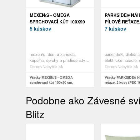
MEXEN/S - OMEGA
PARKSIDE® NÁ
SPRCHOVACÍ KÚT 100X90
PÍLOVÉ REŤAZE,
CM, TRANSPARENT, CHRÓM
5 kúskov
(PEK 16 11 – 16“
7 kúskov
825-100-090-01-00
mexen/s, dom a záhrada,
parkside®, dielňa a
kúpeľňa, sprchy a príslušenstvo,
elektrické náradie, 
sprchovacie kúty
príslušenstvo
DomovNabytek.sk
DomovNabytek.sk
Všetky MEXEN/S - OMEGA
Všetky PARKSIDE® Ná
sprchovací kút 100x90 cm,
reťaze, 2 kusy (PEK 16
transparent, chróm 825-100-090-01-
mm)
00
Podobne ako Závesné sviet
Blitz