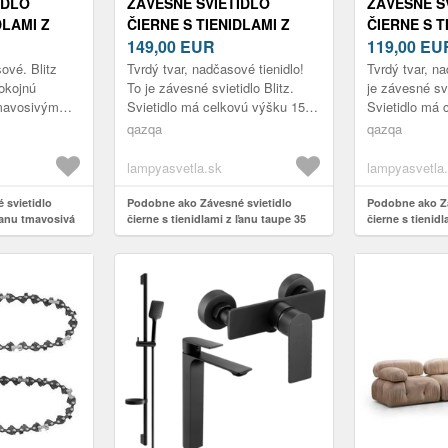
IDLO
ZÁVESNÉ SVIETIDLO
ZÁVESNÉ S
DLAMI Z
ČIERNE S TIENIDLAMI Z
ČIERNE S T
Á 35 CM 2-
ĽANU TAUPE 35 CM 2-
149,00
EUR
ĽANU TMAV
119,00
EU
SVETLO - BLITZ
SVETLO - B
ové. Blitz
Tvrdý tvar, nadčasové tienidlo!
Tvrdý tvar, n
pokojnú
To je závesné svietidlo Blitz.
je závesné svi
mavosivým
Svietidlo má celkovú výšku 150
Svietidlo má 
ému rámu.
cm. Montážna doska na strop
cm. Montážna
qazqa
qazqa
vú výšku 150
má priemer 15 cm. Svietid...
má priemer 15
lampyasvetla.sk
lampyasvetla
 svietidlo
Podobne ako Závesné svietidlo
Podobne ako Zá
 ľanu tmavosivá
čierne s tienidlami z ľanu taupe 35
čierne s tienid
cm 2-svetlo - Blitz
35 cm 2-svetlo -