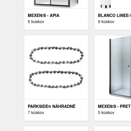
MEXEN/S - APIA
BLANCO LINEE-S
SPRCHOVACÍ KÚT 140X70,
5 kúskov
DODATOČNÁ EX
9 kúskov
TRANSPARENT, ČIERNA
5% PO VLOŽENÍ
840-140-070-70-00
!
PARKSIDE® NÁHRADNÉ
MEXEN/S - PRE
PÍLOVÉ REŤAZE, 2 KUSY
7 kúskov
SPRCHOVACÍ KÚ
5 kúskov
(PEK 16 13 – 16“ – 1, 3 MM)
CM, TRANSPARE
852-070-080-70-