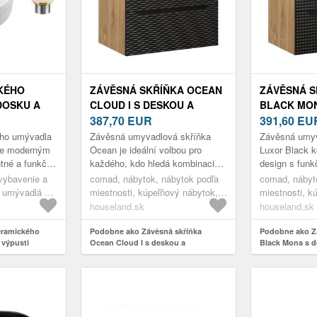
KÉHO
ZÁVĚSNÁ SKŘÍŇKA OCEAN
ZÁVĚSNÁ S
DOSKU A
CLOUD I S DESKOU A
BLACK MON
D 2 BIELA
UMYVADLEM 70 CM
387,70
EUR
UMYVADLEM
391,60
EU
ČERNÁ/DUB OLEJOVANÝ
ČERNÁ/DU
ho umývadla
Závěsná umyvadlová skříňka
Závěsná umyv
je moderným
Ocean je ideální volbou pro
Luxor Black k
ntné a funkčné
každého, kdo hledá kombinaci
design s fun
ová súprava
moderního designu a
které skvěle
vybavenie a
comad, nábytok, nábytok podľa
comad, nábyt
eramické...
praktičnosti. Vyrobena z
koupelny. Skř
, umývadlá na
miestnosti, kúpeľňový nábytok,
miestnosti, k
kvalitního MDF a l...
umývadlové skrinky, skrinky s
umývadlové sk
houseland.sk
houseland.sk
umývadlom
umývadlom
eramického
Podobne ako Závěsná skříňka
Podobne ako Z
 výpusti
Ocean Cloud I s deskou a
Black Mona s 
umyvadlem 70 cm černá/dub
70 cm černá/du
olejovaný