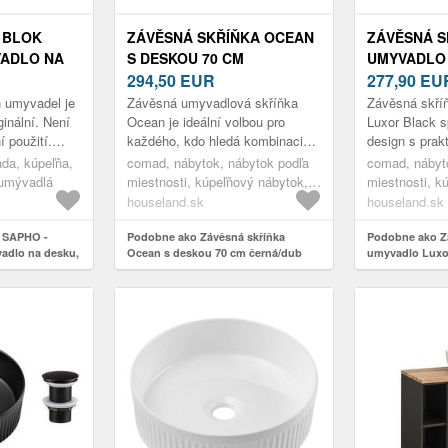
 BLOK
ZÁVĚSNÁ SKŘÍŇKA OCEAN
ZÁVĚSNÁ S
ADLO NA
S DESKOU 70 CM
UMYVADLO
R 40CM,
ČERNÁ/DUB OLEJOVANÝ
294,50
EUR
S DESKOU 
277,90
EU
RQUIN
ČERNÁ/DU
 umyvadel je
Závěsná umyvadlová skříňka
Závěsná skří
inální. Není
Ocean je ideální volbou pro
Luxor Black s
 použití.
každého, kdo hledá kombinaci
design s prak
 jsou novým
moderního designu a
Je složena z
da, kúpeľňa,
comad, nábytok, nábytok podľa
comad, nábyt
írodních...
praktičnosti. Vyrobena z
závěsné koup
 umývadlá
miestnosti, kúpeľňový nábytok,
miestnosti, k
kvalitního MDF a l...
Lux...
umývadlové skrinky, skrinky pod
umývadlové sk
houseland.sk
houseland.sk
umývadlo
umývadlo
 SAPHO -
Podobne ako Závěsná skříňka
Podobne ako Z
dlo na desku,
Ocean s deskou 70 cm černá/dub
umyvadlo Luxor
mat Marquin
olejovaný
cm černá/dub o