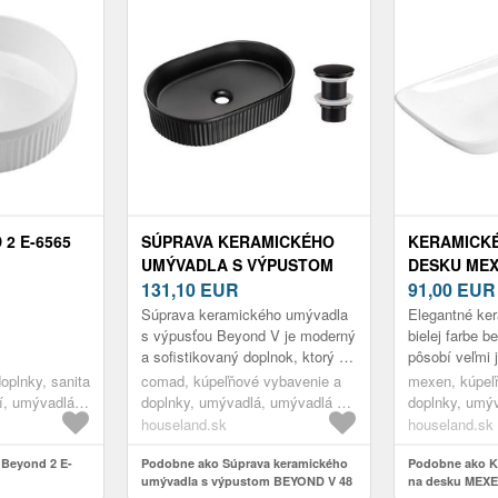
2 E-6565
SÚPRAVA KERAMICKÉHO
KERAMICK
UMÝVADLA S VÝPUSTOM
DESKU MEX
BEYOND V 48 CM ČIERNA
131,10
EUR
CM BIELE
91,00
EUR
Súprava keramického umývadla
Elegantné ke
s výpusťou Beyond V je moderný
bielej farbe b
a sofistikovaný doplnok, ktorý sa
pôsobí veľmi 
hodí do každej kúpeľne.
Toto umývadlo
oplnky, sanita
comad, kúpeľňové vybavenie a
mexen, kúpeľ
Umývadlo je vyrobené z
inštaláciu na 
í, umývadlá a
doplnky, umývadlá, umývadlá na
doplnky, umý
vysoko...
vadlá
dosku
dosku
houseland.sk
houseland.sk
Beyond 2 E-
Podobne ako Súprava keramického
Podobne ako K
umývadla s výpustom BEYOND V 48
na desku MEXE