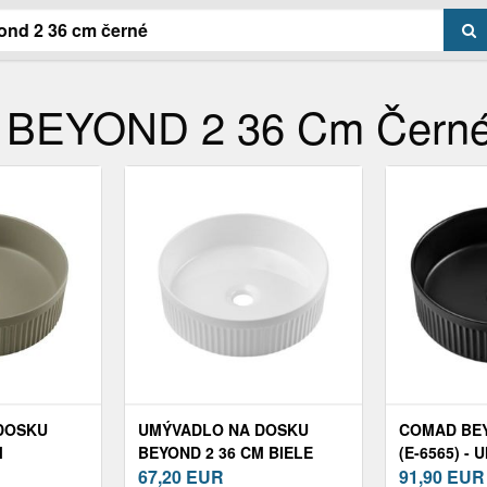
u BEYOND 2 36 Cm Čern
DOSKU
UMÝVADLO NA DOSKU
COMAD BEY
M
BEYOND 2 36 CM BIELE
(E-6565) -
Á
67,20
EUR
DOSKU BEY
91,90
EUR