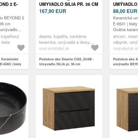
ND 2 E-
UMYVADLO SILIA PR. 36 CM
UMÝVADLO 
SK 36 CM
GRANIT/BÉŽOVÁ NA DESKU
167,90
EUR
6531 | BIEL
88,00
EUR
CQS_5U4B
CM
dlo BEYOND 2
Keramické u
 36 cm
E-6531 | biel
 umývadlo
Oválne keram
m lesklom
BEYOND 3 v b
, kúpeľňový
deante, kúpeľňa, sanitárna
artcom, miest
uje dokonalú
prevedení pre
 biela
keramika, umývadlá a dresy,
nábytok, umýv
kombi...
umývadlá na dosku
svet-svietidiel.sk
mojnabytok.s
 Keramické
Podobne ako Deante CQS_5U4B -
Podobne ako A
-6565 | biely
Umyvadlo SILIA pr. 36 cm
umývadlo BEYON
granit/béžová na desku CQS_5U4B
lesk 56 x 36 cm