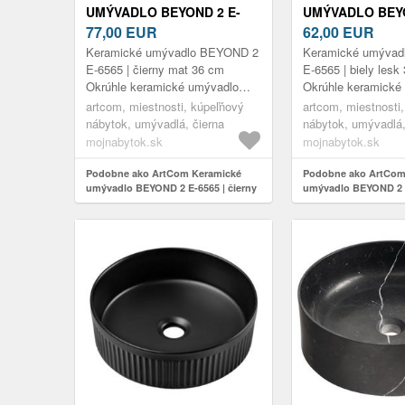
UMÝVADLO BEYOND 2 E-
UMÝVADLO BEYO
6565 | ČIERNY MAT 36 CM
77,00
EUR
6565 | BIELY LE
62,00
EUR
Keramické umývadlo BEYOND 2
Keramické umýva
E-6565 | čierny mat 36 cm
E-6565 | biely lesk
Okrúhle keramické umývadlo
Okrúhle keramické
BEYOND 2 v čiernom matnom
BEYOND 2 v bielo
artcom, miestnosti, kúpeľňový
artcom, miestnosti
prevedení predstavuje dokonalú
prevedení predstav
nábytok, umývadlá, čierna
nábytok, umývadlá,
kombináci...
kombináci...
mojnabytok.sk
mojnabytok.sk
Podobne ako ArtCom Keramické
Podobne ako ArtCom
umývadlo BEYOND 2 E-6565 | čierny
umývadlo BEYOND 2 E
mat 36 cm
lesk 36 cm