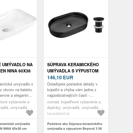
É UMÝVADLO NA
SÚPRAVA KERAMICKÉHO
EN NINA 60X38
UMÝVADLA S VÝPUSTOM
BEYOND 3 56 CM ČIERNA
146,10
EUR
ramické umývadlo v
Dolaďujete posledné detaily v
ez otvoru na batériu
kúpeľni a chýba vám jedna z
jemne a elegantne.
najpodstatnejších častí -
 je určené na
umývadlo? Vaša cesta za
ňové vybavenie a
comad, kúpeľňové vybavenie a
dosku, a...
hľadaním toho pravého
vadlá, umývadlá na
doplnky, umývadlá, umývadlá na
orechového sa prá...
dosku
houseland.sk
eramické umývadlo
Podobne ako Súprava keramického
N NINA 60x38 cm
umývadla s výpustom Beyond 3 56