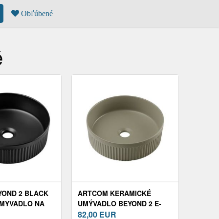
Obľúbené
é
OND 2 BLACK
ARTCOM KERAMICKÉ
 UMYVADLO NA
UMÝVADLO BEYOND 2 E-
OND PR. 36 CM
6565 | OLIVOVÝ MAT 36 CM
82,00
EUR