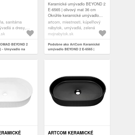
RNA BEYOND 2
Keramické umývadlo BEYOND 2
565 )
E-6565 | olivový mat 36 cm
Okrúhle keramické umývadlo
BEYOND 2 v olivovom matnom
a, sanitárna
artcom, miestnosti, kúpeľňový
prevedení predstavuje dokonalú
vadlá a dresy,
nábytok, umývadlá, zelená
kombiná...
dosku
l.sk
mojnabytok.sk
COMAD BEYOND 2
Podobne ako ArtCom Keramické
) - Umyvadlo na
umývadlo BEYOND 2 E-6565 |
pr. 36 cm matná
olivový mat 36 cm
2 BLACK ( E-6565 )
ERAMICKÉ
ARTCOM KERAMICKÉ