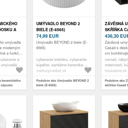
MICKÉHO
UMÝVADLO BEYOND 2
ZÁVĚSNÁ 
DOSKU A
BIELE (E-6565)
SKŘÍŇKA CA
D 2
74,99
EUR
DESKOU A 
436,30
EU
CM ČERNÁ
ho umývadla
Umývadlo BEYOND 2 biele (E-
Závěsná umyv
je moderným
6565)
Casad s desk
ntné a funkčné
cm kombinuje
ová súprava
praktičnost. 
vybavenie a
vybavenie interiéru, vybavenie
comad, nábyt
eramické...
otevřený pros
, umývadlá na
kúpeľne, sanitárna keramika,
miestnosti, k
nabíz...
umývadlá, umývadlá na dosku
umývadlové sk
merkurymarket.sk
houseland.sk
umývadlom
a keramického
Podobne ako Umývadlo BEYOND 2
Podobne ako Z
 výpuste
biele (E-6565)
skříňka Casad I
umyvadlem 80 