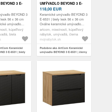
BEYOND 3 E-
UMÝVADLO BEYOND 3 E-
Y LESK 56 X 36
6531 | ČIERNY MAT 56 X 36
118,00
EUR
CM
mývadlo BEYOND 3
Keramické umývadlo BEYOND 3
y lesk 56 x 36 cm
E-6531 | biely lesk 56 x 36 cm
ické umývadlo
Oválne keramické umývadlo
ielom lesklom
BEYOND 3 v čiernom matnom
nosti, kúpeľňový
artcom, miestnosti, kúpeľňový
dstavuje dokonalú
prevedení predstavuje dokonalú
adlá, biela
nábytok, umývadlá, čierna
kombi...
k
mojnabytok.sk
rtCom Keramické
Podobne ako ArtCom Keramické
D 3 E-6531 | biely
umývadlo BEYOND 3 E-6531 | čierny
mat 56 x 36 cm