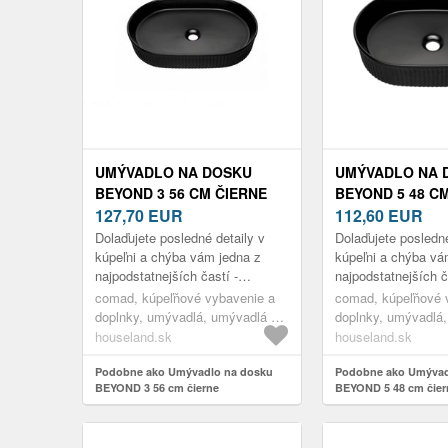
UMÝVADLO NA DOSKU
UMÝVADLO NA 
BEYOND 3 56 CM ČIERNE
BEYOND 5 48 C
127,70
EUR
112,60
EUR
Dolaďujete posledné detaily v
Dolaďujete posledné
kúpeľni a chýba vám jedna z
kúpeľni a chýba vá
najpodstatnejších častí -
najpodstatnejších č
umývadlo? Vaša cesta za
umývadlo? Vaša ce
comad, kúpeľňové vybavenie a
comad, kúpeľňové 
hľadaním toho pravého
hľadaním toho pra
doplnky, umývadlá, umývadlá na
doplnky, umývadlá
orechového sa prá...
orechového sa prá.
dosku
dosku
houseland.sk
houseland.sk
Podobne ako Umývadlo na dosku
Podobne ako Umývad
BEYOND 3 56 cm čierne
BEYOND 5 48 cm čier