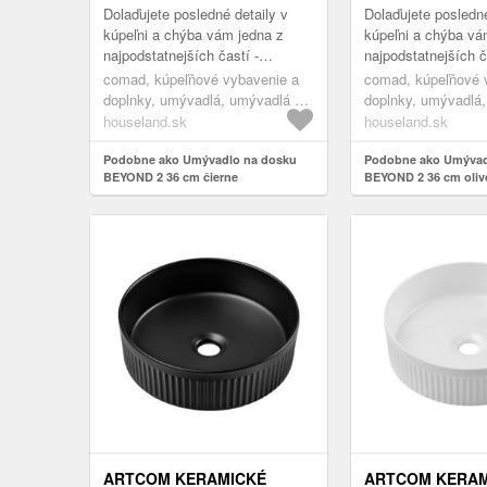
Dolaďujete posledné detaily v
Dolaďujete posledné
kúpeľni a chýba vám jedna z
kúpeľni a chýba vá
najpodstatnejších častí -
najpodstatnejších č
umývadlo? Vaša cesta za
umývadlo? Vaša ce
comad, kúpeľňové vybavenie a
comad, kúpeľňové 
hľadaním toho pravého
hľadaním toho pra
doplnky, umývadlá, umývadlá na
doplnky, umývadlá
orechového sa prá...
orechového sa prá.
dosku
dosku
houseland.sk
houseland.sk
Podobne ako Umývadlo na dosku
Podobne ako Umývad
BEYOND 2 36 cm čierne
BEYOND 2 36 cm oliv
ARTCOM KERAMICKÉ
ARTCOM KERAM