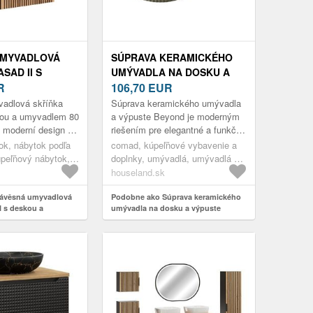
UMYVADLOVÁ
SÚPRAVA KERAMICKÉHO
SAD II S
UMÝVADLA NA DOSKU A
UMYVADLEM 80
R
VÝPUSTE BEYOND 2
106,70
EUR
/DUB WOTAN
OLIVOVÁ ZELENÁ
adlová skříňka
Súprava keramického umývadla
ou a umyvadlem 80
a výpuste Beyond je moderným
 moderní design a
riešením pre elegantné a funkčné
Dvě zásuvky a
kúpeľne. Táto štýlová súprava
ok, nábytok podľa
comad, kúpeľňové vybavenie a
tor s policemi
obsahuje okrúhle keramické...
úpeľňový nábytok,
doplnky, umývadlá, umývadlá na
rinky, skrinky s
dosku
houseland.sk
ávěsná umyvadlová
Podobne ako Súprava keramického
I s deskou a
umývadla na dosku a výpuste
cm černá/dub wotan
Beyond 2 olivová zelená