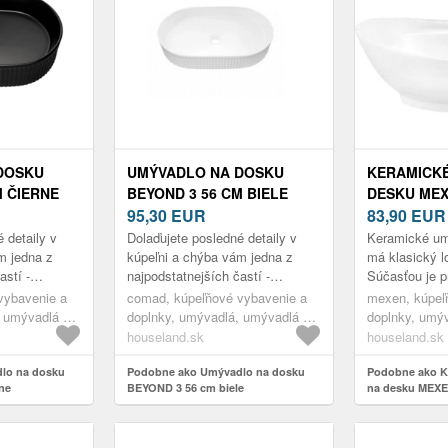
DOSKU
UMÝVADLO NA DOSKU
KERAMICK
M ČIERNE
BEYOND 3 56 CM BIELE
DESKU MEX
95,30
EUR
CM BIELE
83,90
EUR
 detaily v
Dolaďujete posledné detaily v
Keramické um
m jedna z
kúpeľni a chýba vám jedna z
má klasický l
astí -
najpodstatnejších častí -
Súčasťou je p
sta za
umývadlo? Vaša cesta za
otvor na batér
vybavenie a
comad, kúpeľňové vybavenie a
mexen, kúpeľ
vého
hľadaním toho pravého
bude do starš
, umývadlá na
doplnky, umývadlá, umývadlá na
doplnky, umý
..
orechového sa prá...
dosku
dosku
houseland.sk
houseland.sk
lo na dosku
Podobne ako Umývadlo na dosku
Podobne ako K
ne
BEYOND 3 56 cm biele
na desku MEXE
biele