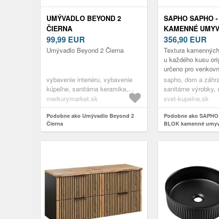
UMÝVADLO BEYOND 2
SAPHO SAPHO -
ČIERNA
KAMENNÉ UMYV
99,99
EUR
DESKU, PRIEME
356,90
EUR
ČERNÁ MAT MA
Umývadlo Beyond 2 Čierna
Textura kamenných
2401-52
u každého kusu orig
určeno pro venkovní
Kamenná umyvadla
vybavenie interiéru, vybavenie
sapho, dom a záhra
trendem v použití př
kúpeľne, sanitárna keramika,
sanitárne výrobky,
umývadlá, umývadlá na dosku
merkurymarket.sk
svet-kupelne.sk
Podobne ako Umývadlo Beyond 2
Podobne ako SAPHO
Čierna
BLOK kamenné umyva
priemer 40cm, černá 
2401-52