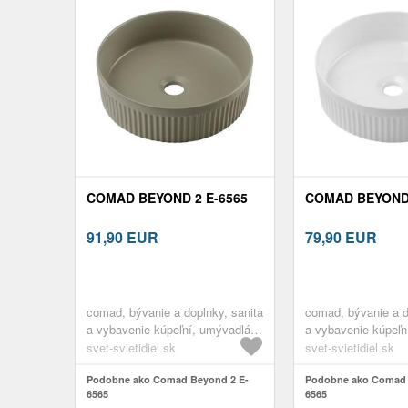
COMAD BEYOND 2 E-6565
COMAD BEYOND 
91,90
EUR
79,90
EUR
comad, bývanie a doplnky, sanita
comad, bývanie a d
a vybavenie kúpeľní, umývadlá a
a vybavenie kúpeľn
príslušenstvo, umývadlá
príslušenstvo, umý
svet-svietidiel.sk
svet-svietidiel.sk
Podobne ako Comad Beyond 2 E-
Podobne ako Comad 
6565
6565