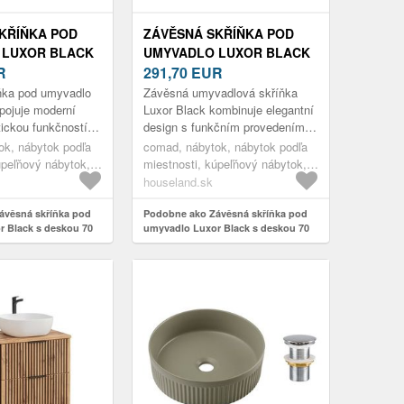
KŘÍŇKA POD
ZÁVĚSNÁ SKŘÍŇKA POD
 LUXOR BLACK
UMYVADLO LUXOR BLACK
70 CM
R
S DESKOU 70 CM DUB
291,70
EUR
B OLEJOVANÝ
OLEJOVANÝ/ČERNÁ
ňka pod umyvadlo
Závěsná umyvadlová skříňka
pojuje moderní
Luxor Black kombinuje elegantní
tickou funkčností.
design s funkčním provedením,
e dvou modulů –
které skvěle zapadne do každé
ok, nábytok podľa
comad, nábytok, nábytok podľa
elnové skříňky
koupelny. Skříňka je vyroben...
úpeľňový nábytok,
miestnosti, kúpeľňový nábytok,
rinky, skrinky pod
umývadlové skrinky, skrinky pod
houseland.sk
umývadlo
ávěsná skříňka pod
Podobne ako Závěsná skříňka pod
 Black s deskou 70
umyvadlo Luxor Black s deskou 70
lejovaný
cm dub olejovaný/černá