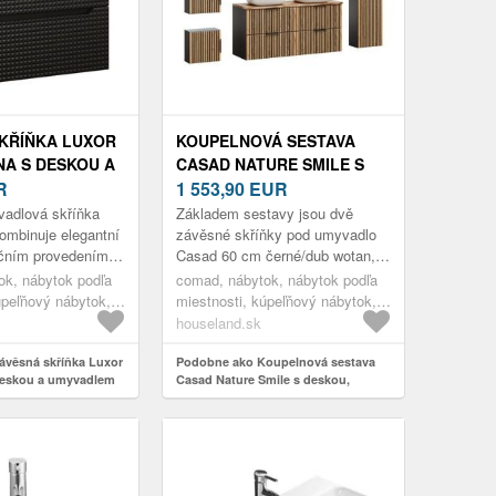
KŘÍŇKA LUXOR
KOUPELNOVÁ SESTAVA
A S DESKOU A
CASAD NATURE SMILE S
 70 CM
R
DESKOU, SKŘÍŇKAMI,
1 553,90
EUR
B OLEJOVANÝ
UMYVADLY A LED
adlová skříňka
Základem sestavy jsou dvě
ZRCADLEM 120 CM
ombinuje elegantní
závěsné skříňky pod umyvadlo
kčním provedením,
Casad 60 cm černé/dub wotan,
ČERNÁ/DUB WOTAN
 zapadne do každé
které nabízí praktický úložný
ok, nábytok podľa
comad, nábytok, nábytok podľa
íňka je vyroben...
prostor a zároveň působí velmi
úpeľňový nábytok,
miestnosti, kúpeľňový nábytok,
el...
rinky, skrinky s
kúpeľňové zostavy
houseland.sk
ávěsná skříňka Luxor
Podobne ako Koupelnová sestava
deskou a umyvadlem
Casad Nature Smile s deskou,
b olejovaný
skříňkami, umyvadly a LED zrcadlem
120 cm černá/dub wotan