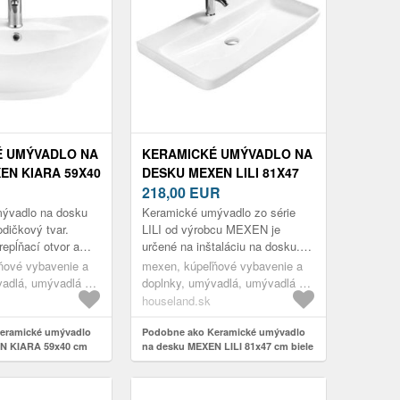
É UMÝVADLO NA
KERAMICKÉ UMÝVADLO NA
EN KIARA 59X40
DESKU MEXEN LILI 81X47
CM BIELE
218,00
EUR
ývadlo na dosku
Keramické umývadlo zo série
odičkový tvar.
LILI od výrobcu MEXEN je
repĺňací otvor a
určené na inštaláciu na dosku.
iu, hodiť sa tak
Vďaka svojim rozmerom je
ňové vybavenie a
mexen, kúpeľňové vybavenie a
ích i celkom nový...
ideálne predovšetkým do veľkých
vadlá, umývadlá na
doplnky, umývadlá, umývadlá na
kúpeľn...
dosku
houseland.sk
eramické umývadlo
Podobne ako Keramické umývadlo
N KIARA 59x40 cm
na desku MEXEN LILI 81x47 cm biele