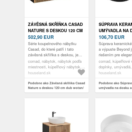
ZÁVĚSNÁ SKŘÍŇKA CASAD
SÚPRAVA KERA
NATURE S DESKOU 120 CM
UMÝVADLA NA 
DUB WOTAN/ČERNÁ
502,90
EUR
VÝPUSTE BEYON
106,70
EUR
ČIERNA
Série koupelnového nábytku
Súprava keramické
Casad, do které patří i tato
a výpuste Beyond 
závěsná skříňka s deskou, je
riešením pre elega
navržena v moderním a
kúpeľne. Táto štýl
comad, nábytok, nábytok podľa
comad, kúpeľňové 
minimalistickém duchu. Nábytek
obsahuje okrúhle k
miestnosti, kúpeľňový nábytok,
doplnky, umývadlá
díky svém...
umývadlové skrinky, skrinky pod
dosku
houseland.sk
houseland.sk
umývadlo
Podobne ako Závěsná skříňka Casad
Podobne ako Súprav
Nature s deskou 120 cm dub wotan/
umývadla na dosku a
černá
Beyond 2 čierna