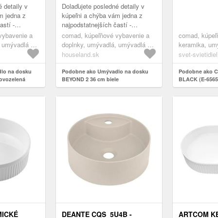
MATNÁ ČIE
 detaily v
Dolaďujete posledné detaily v
BLACK ( E-6
m jedna z
kúpeľni a chýba vám jedna z
astí -
najpodstatnejších častí -
sta za
umývadlo? Vaša cesta za
vybavenie a
comad, kúpeľňové vybavenie a
comad, kúpeľň
vého
hľadaním toho pravého
, umývadlá na
doplnky, umývadlá, umývadlá na
keramika, umý
..
orechového sa prá...
dosku
umývadlá na 
houseland.sk
svet-svietidie
lo na dosku
Podobne ako Umývadlo na dosku
Podobne ako 
ovozelená
BEYOND 2 36 cm biele
BLACK (E-6565
dosku BEYOND 
čierna BEYOND 
ICKÉ
DEANTE CQS_5U4B -
ARTCOM K