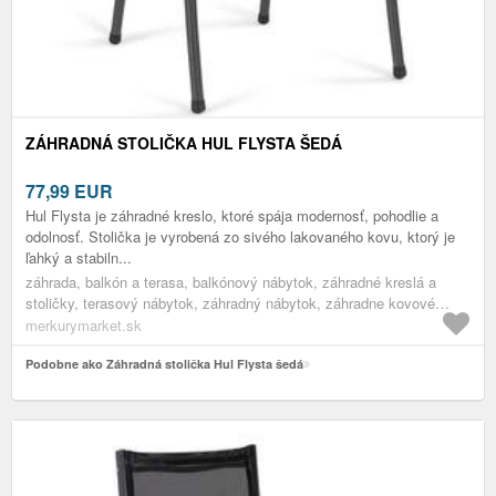
ZÁHRADNÁ STOLIČKA HUL FLYSTA ŠEDÁ
77,99
EUR
Hul Flysta je záhradné kreslo, ktoré spája modernosť, pohodlie a
odolnosť. Stolička je vyrobená zo sivého lakovaného kovu, ktorý je
ľahký a stabiln...
záhrada, balkón a terasa, balkónový nábytok, záhradné kreslá a
stoličky, terasový nábytok, záhradný nábytok, záhradne kovové
kreslá, nábytok
merkurymarket.sk
Podobne ako Záhradná stolička Hul Flysta šedá