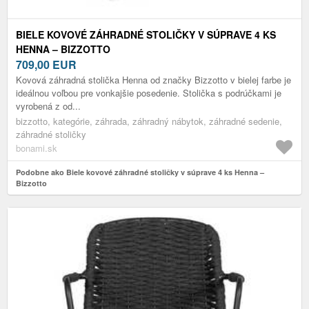
BIELE KOVOVÉ ZÁHRADNÉ STOLIČKY V SÚPRAVE 4 KS
HENNA – BIZZOTTO
709,00
EUR
Kovová záhradná stolička Henna od značky Bizzotto v bielej farbe je
ideálnou voľbou pre vonkajšie posedenie. Stolička s podrúčkami je
vyrobená z od...
bizzotto, kategórie, záhrada, záhradný nábytok, záhradné sedenie,
záhradné stoličky
bonami.sk
Podobne ako Biele kovové záhradné stoličky v súprave 4 ks Henna –
Bizzotto