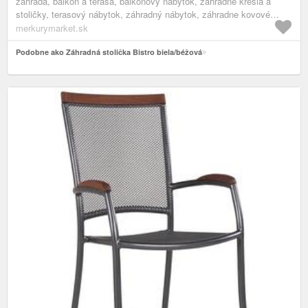
záhrada, balkón a terasa, balkónový nábytok, záhradné kreslá a
stoličky, terasový nábytok, záhradný nábytok, záhradne kovové
kreslá, nábytok
merkurymarket.sk
Podobne ako Záhradná stolička Bistro biela/béžová