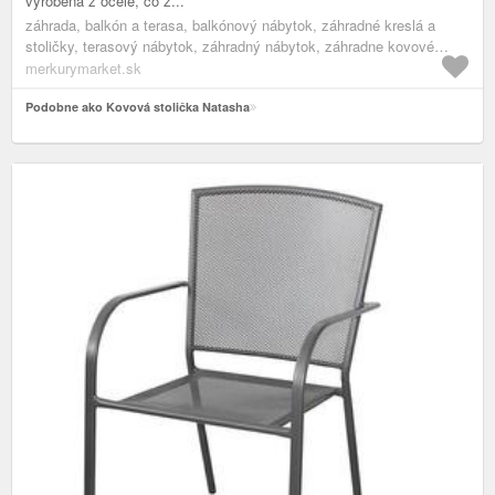
vyrobená z ocele, čo z...
záhrada, balkón a terasa, balkónový nábytok, záhradné kreslá a
stoličky, terasový nábytok, záhradný nábytok, záhradne kovové
kreslá
merkurymarket.sk
Podobne ako Kovová stolička Natasha