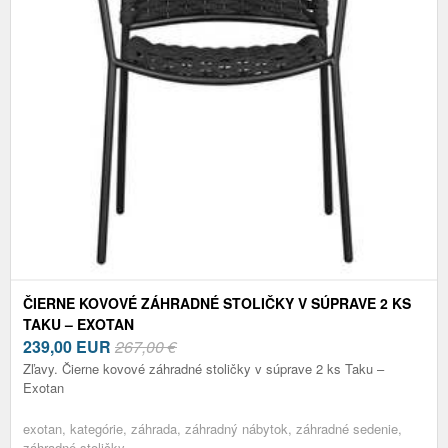
ČIERNE KOVOVÉ ZÁHRADNÉ STOLIČKY V SÚPRAVE 2 KS
TAKU – EXOTAN
239,00
EUR
267,00 €
Zľavy. Čierne kovové záhradné stoličky v súprave 2 ks Taku –
Exotan
exotan, kategórie, záhrada, záhradný nábytok, záhradné sedenie,
záhradné stoličky