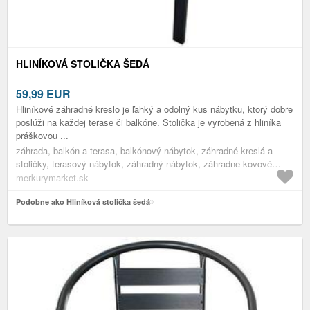
HLINÍKOVÁ STOLIČKA ŠEDÁ
59,99
EUR
Hliníkové záhradné kreslo je ľahký a odolný kus nábytku, ktorý dobre
poslúži na každej terase či balkóne. Stolička je vyrobená z hliníka
práškovou ...
záhrada, balkón a terasa, balkónový nábytok, záhradné kreslá a
stoličky, terasový nábytok, záhradný nábytok, záhradne kovové
kreslá, nábytok
merkurymarket.sk
Podobne ako Hliníková stolička šedá