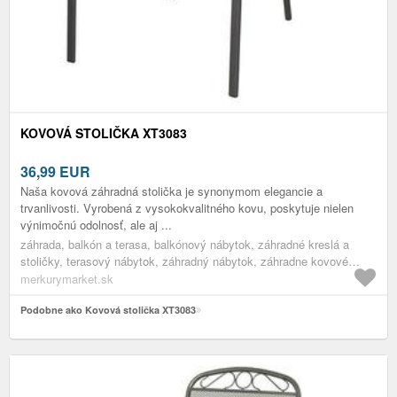
KOVOVÁ STOLIČKA XT3083
36,99
EUR
Naša kovová záhradná stolička je synonymom elegancie a
trvanlivosti. Vyrobená z vysokokvalitného kovu, poskytuje nielen
výnimočnú odolnosť, ale aj ...
záhrada, balkón a terasa, balkónový nábytok, záhradné kreslá a
stoličky, terasový nábytok, záhradný nábytok, záhradne kovové
kreslá
merkurymarket.sk
Podobne ako Kovová stolička XT3083