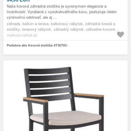
Naša kovová záhradná stolička je synonymom elegancie a
trvanlivosti. Vyrobená z vysokokvalitného kovu, poskytuje nielen
výnimočnú odolnosť, ale aj ...
záhrada, balkón a terasa, balkónový nábytok, záhradné kreslá a
stoličky, terasový nábytok, záhradný nábytok, záhradne kovové
kreslá
merkurymarket.sk
Podobne ako Kovová stolička XT3070C