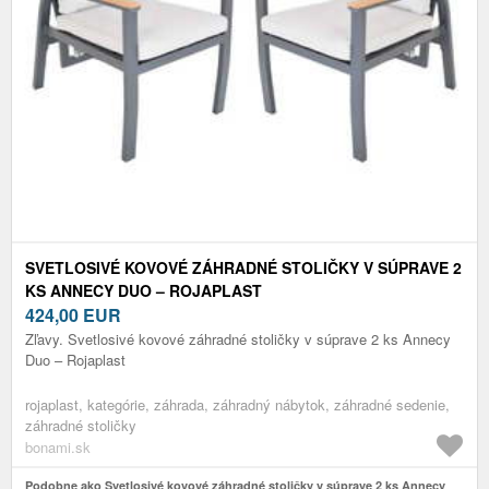
SVETLOSIVÉ KOVOVÉ ZÁHRADNÉ STOLIČKY V SÚPRAVE 2
KS ANNECY DUO – ROJAPLAST
424,00
EUR
Zľavy. Svetlosivé kovové záhradné stoličky v súprave 2 ks Annecy
Duo – Rojaplast
rojaplast, kategórie, záhrada, záhradný nábytok, záhradné sedenie,
záhradné stoličky
bonami.sk
Podobne ako Svetlosivé kovové záhradné stoličky v súprave 2 ks Annecy