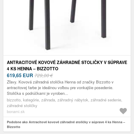
ANTRACITOVÉ KOVOVÉ ZÁHRADNÉ STOLIČKY V SÚPRAVE
4 KS HENNA – BIZZOTTO
619,65
EUR
729,00 €
Zľavy. Kovová záhradná stolička Henna od značky Bizzotto v
antracitovej farbe je ideálnou voľbou pre vonkajšie posedenie.
Stolička s podrúčkami je vyroben...
bizzotto, kategórie, záhrada, záhradný nábytok, záhradné sedenie,
záhradné stoličky
bonami.sk
Podobne ako Antracitové kovové záhradné stoličky v súprave 4 ks Henna –
Bizzotto