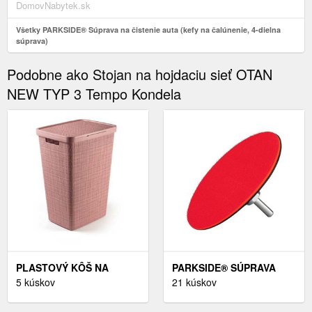
DomovNabytek.sk
Všetky PARKSIDE® Súprava na čistenie auta (kefy na čalúnenie, 4-dielna
súprava)
Podobne ako Stojan na hojdaciu sieť OTAN
NEW TYP 3 Tempo Kondela
PLASTOVÝ KÔŠ NA
PARKSIDE® SÚPRAVA
BIELIZEŇ 58 L JUTE -
5 kúskov
BRÚSNYCH KOTÚČOV
21 kúskov
CURVER
(BRÚSNY TANIER NA
SUCHÝ ZIPS )