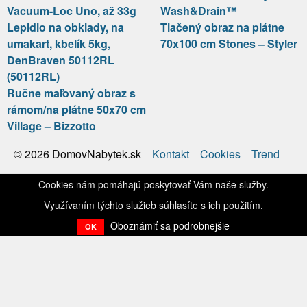
Vacuum-Loc Uno, až 33g
Wash&Drain™
Lepidlo na obklady, na
Tlačený obraz na plátne
umakart, kbelík 5kg,
70x100 cm Stones – Styler
DenBraven 50112RL
(50112RL)
Ručne maľovaný obraz s
rámom/na plátne 50x70 cm
Village – Bizzotto
Kontakt
Cookies
Trend
© 2026 DomovNabytek.sk
Cookies nám pomáhajú poskytovať Vám naše služby.
Využívaním týchto služieb súhlasíte s ich použitím.
Oboznámiť sa podrobnejšie
OK