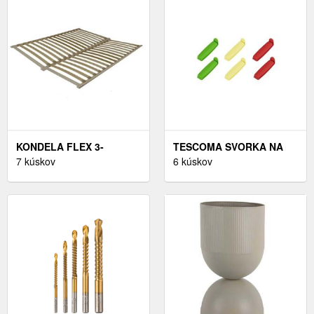
KONDELA FLEX 3-
TESCOMA SVORKA NA
ZÓNOVÝ LAMELOVÝ
7 kúskov
VRECKÁ PRESTO 6 CM, 6
6 kúskov
ROŠT 180X200 CM
KS
BREZOVÉ DREVO