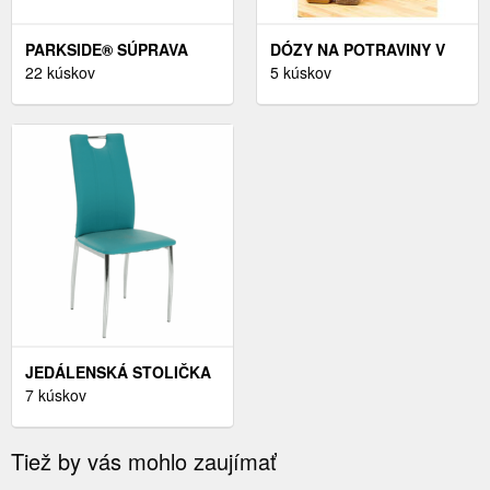
PARKSIDE® SÚPRAVA
DÓZY NA POTRAVINY V
VRTÁKOV (SÚPRAVA HSS
22 kúskov
SÚPRAVE 20 KS –
5 kúskov
STUPŇOVITÝCH
HERMIA
VRTÁKOV, 3-DIELNA)
JEDÁLENSKÁ STOLIČKA
OLIVA NEW ZAMAT /
7 kúskov
CHRÓM TEMPO
KONDELA MODRÁ
Tiež by vás mohlo zaujímať