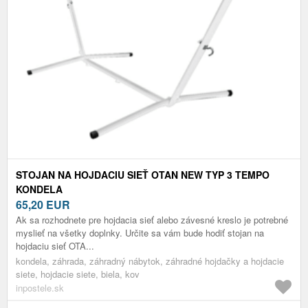
STOJAN NA HOJDACIU SIEŤ OTAN NEW TYP 3 TEMPO
KONDELA
65,20
EUR
Ak sa rozhodnete pre hojdacia sieť alebo závesné kreslo je potrebné
myslieť na všetky doplnky. Určite sa vám bude hodiť stojan na
hojdaciu sieť OTA...
kondela, záhrada, záhradný nábytok, záhradné hojdačky a hojdacie
siete, hojdacie siete, biela, kov
inpostele.sk