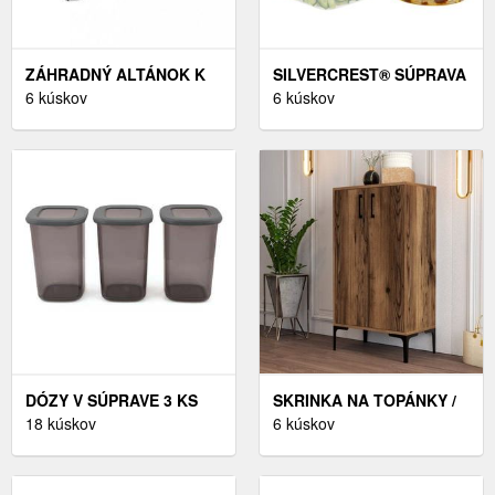
ZÁHRADNÝ ALTÁNOK K
SILVERCREST® SÚPRAVA
STENE 3 X 4 M
6 kúskov
DÓZ NA POTRAVINY, 6-
6 kúskov
DEKORHOME
DIELNA (ŠTVORCOVÉ A
OKRÚHLE)
DÓZY V SÚPRAVE 3 KS
SKRINKA NA TOPÁNKY /
NA POTRAVINY – HERMIA
18 kúskov
BOTNÍK PRAG - WALNUT
6 kúskov