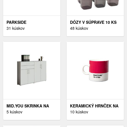
PARKSIDE
DÓZY V SÚPRAVE 10 KS
PERFORMANCE® PÍLA
31 kúskov
NA POTRAVINY – HERMIA
48 kúskov
NA KOV/PÍLA NA DREVO
(PÍLA NA DREVO)
MID.YOU SKRINKA NA
KERAMICKÝ HRNČEK NA
DOKUMENTY, SIVÁ,
5 kúskov
ESPRESSO 120 ML -
10 kúskov
BIELA, 168, 8/113, 6/33
PANTONE
CM