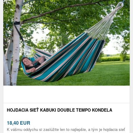
HOJDACIA SIEŤ KABUKI DOUBLE TEMPO KONDELA
18,40
EUR
K vášmu oddychu si zaslúžite len to najlepšie, a tým je hojdacia sieť