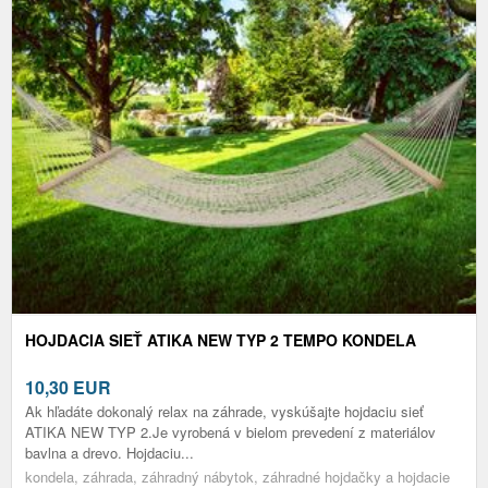
HOJDACIA SIEŤ ATIKA NEW TYP 2 TEMPO KONDELA
10,30
EUR
Ak hľadáte dokonalý relax na záhrade, vyskúšajte hojdaciu sieť
ATIKA NEW TYP 2.Je vyrobená v bielom prevedení z materiálov
bavlna a drevo. Hojdaciu...
kondela, záhrada, záhradný nábytok, záhradné hojdačky a hojdacie