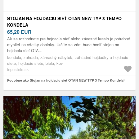
STOJAN NA HOJDACIU SIEŤ OTAN NEW TYP 3 TEMPO
KONDELA
65,20
EUR
Ak sa rozhodnete pre hojdacia sieť alebo závesné kreslo je potrebné
myslieť na všetky doplnky. Určite sa vám bude hodiť stojan na
hojdaciu sieť OTA...
kondela, záhrada, záhradný nábytok, záhradné hojdačky a hojdacie
siete, hojdacie siete, biela, kov
inpostele.sk
Podobne ako Stojan na hojdaciu sieť OTAN NEW TYP 3 Tempo Kondela