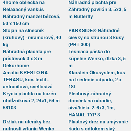
4home obliečka na
Náhradná plachta pre
Relaxačný vankúš
Záhradný pavilón 3, 5x3, 5
Náhradný manžel béžová,
m Butterfly
50 x 150 cm
Stojan na slnečník
PARKSIDE® Náhradné
(kruhový) - mramorový, 40
cievky so strunou 3 kusy
kg
(PRT 300)
Náhradná plachta pre
Tesniaca páska do
prístrešok 3 x 3 m
kúpeľne Wenko, dĺžka 3, 5
Dekorhome
m
Amatio KRESLO NA
Klarstein Ökosystem, kôš
TERASU, kov, textil -
na triedenie odpadu, 2 x
antracitová, svetlosivá
18l
Krycia plachta na bazén
Plechový záhradný
obdĺžniková 2, 24×1, 54 m
domček na náradie,
58103
sivá/biela, 2, 6x3, 1m,
HAMAL TYP 3
Držiak na uteráky bez
Plastový drez na umývanie
nutnosti vŕtania Wenko
riadu s odtokom sivý