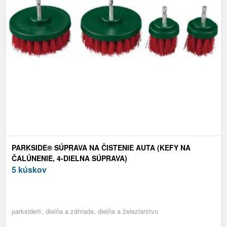
PARKSIDE® SÚPRAVA NA ČISTENIE AUTA (KEFY NA
ČALÚNENIE, 4-DIELNA SÚPRAVA)
5 kúskov
parkside®, dielňa a záhrada, dielňa a železiarstvo