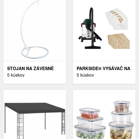
STOJAN NA ZÁVESNÉ
PARKSIDE® VYSÁVAČ NA
HOJDACIE KRESLO,
5 kúskov
MOKRÉ A SUCHÉ
5 kúskov
BIELA, OTAN NEW TYP 2
VYSÁVANIE PWD 20 A1