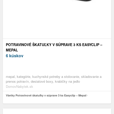
POTRAVINOVÉ ŠKATUĽKY V SÚPRAVE 3 KS EASYCLIP –
MEPAL
6 kúskov
mepal, kategórie, kuchynské potreby a stolovanie, skladovanie a
prenos potravín, desiatové boxy, krabičky na jedlo
DomovNabytek.sk
Všetky Potravinové škatuľky v súprave 3 ks Easyclip – Mepal