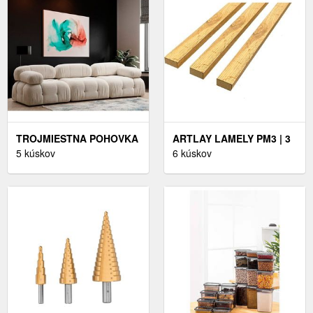
TROJMIESTNA POHOVKA
ARTLAY LAMELY PM3 | 3
BUBBLE 3 SEATER ( L1-
5 kúskov
KS FARBA: DUB MODRÝ
6 kúskov
O1-1R)