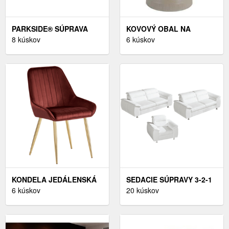
PARKSIDE® SÚPRAVA
KOVOVÝ OBAL NA
ŠPECIÁLNYCH VRTÁKOV
8 kúskov
KVETINÁČ Ø 25, 5 CM
6 kúskov
PSB 3 (SÚPRAVA
TONAR – PT LIVING
FRÉZOVÝCH VRTÁKOV, 5-
DIELNA)
KONDELA JEDÁLENSKÁ
SEDACIE SÚPRAVY 3-2-1
STOLIČKA, ČIERNA
6 kúskov
A 3-1-1
20 kúskov
VELVET LÁTKA/GOLD
CHRÓM-ZLATÝ, PERLIA