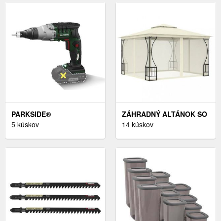
PARKSIDE®
ZÁHRADNÝ ALTÁNOK SO
ZÁSOBNÍKOVÝ
5 kúskov
ZÁVESMI 3 X 3 M
14 kúskov
NADSTAVEC NA AKU
DEKORHOME
SKRUTKOVAČ PMA 55 A1