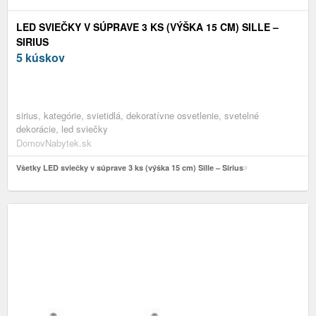
LED SVIEČKY V SÚPRAVE 3 KS (VÝŠKA 15 CM) SILLE –
SIRIUS
5 kúskov
sirius, kategórie, svietidlá, dekoratívne osvetlenie, svetelné
dekorácie, led sviečky
DomovNabytek.sk
Všetky LED sviečky v súprave 3 ks (výška 15 cm) Sille – Sirius