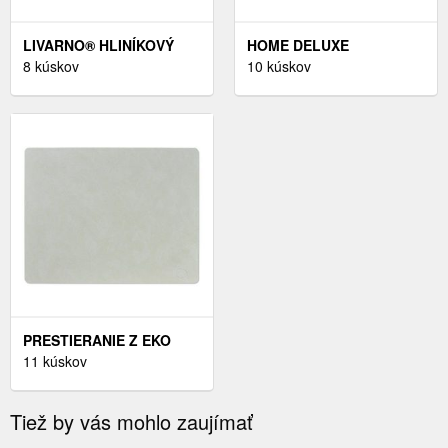
LIVARNO® HLINÍKOVÝ
HOME DELUXE
ROZŤAHOVACÍ
8 kúskov
AKUSTICKÝ PANEL
10 kúskov
ZÁHRADNÝ STÔL
SONIC (3 X 80 X 40 CM,
HOUSTON/TORONTO, 120
OLEJOVANÝ DUB)
– 180 X 89 X 75 CM
PRESTIERANIE Z EKO
KOŽE 35X45 CM SQUARE
11 kúskov
L NUPO – LIND DNA
Tiež by vás mohlo zaujímať