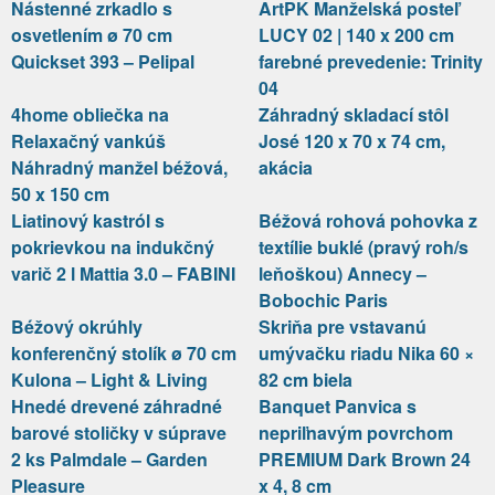
Nástenné zrkadlo s
ArtPK Manželská posteľ
osvetlením ø 70 cm
LUCY 02 | 140 x 200 cm
Quickset 393 – Pelipal
farebné prevedenie: Trinity
04
4home obliečka na
Záhradný skladací stôl
Relaxačný vankúš
José 120 x 70 x 74 cm,
Náhradný manžel béžová,
akácia
50 x 150 cm
Liatinový kastról s
Béžová rohová pohovka z
pokrievkou na indukčný
textílie buklé (pravý roh/s
varič 2 l Mattia 3.0 – FABINI
leňoškou) Annecy –
Bobochic Paris
Béžový okrúhly
Skriňa pre vstavanú
konferenčný stolík ø 70 cm
umývačku riadu Nika 60 ×
Kulona – Light & Living
82 cm biela
Hnedé drevené záhradné
Banquet Panvica s
barové stoličky v súprave
nepriľnavým povrchom
2 ks Palmdale – Garden
PREMIUM Dark Brown 24
Pleasure
x 4, 8 cm