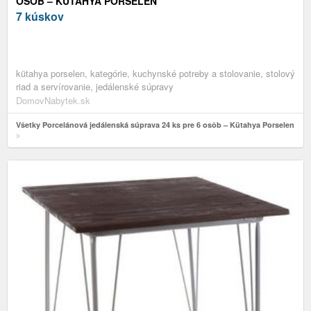
OSÔB – KÜTAHYA PORSELEN
7 kúskov
kütahya porselen, kategórie, kuchynské potreby a stolovanie, stolový
riad a servírovanie, jedálenské súpravy
DomovNabytek.sk
Všetky Porcelánová jedálenská súprava 24 ks pre 6 osôb – Kütahya Porselen