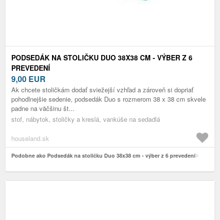
PODSEDÁK NA STOLIČKU DUO 38X38 CM - VÝBER Z 6
PREVEDENÍ
9,00
EUR
Ak chcete stoličkám dodať sviežejší vzhľad a zároveň si dopriať
pohodlnejšie sedenie, podsedák Duo s rozmerom 38 x 38 cm skvele
padne na väčšinu št...
stof, nábytok, stoličky a kreslá, vankúše na sedadlá
houseland.sk
Podobne ako Podsedák na stoličku Duo 38x38 cm - výber z 6 prevedení