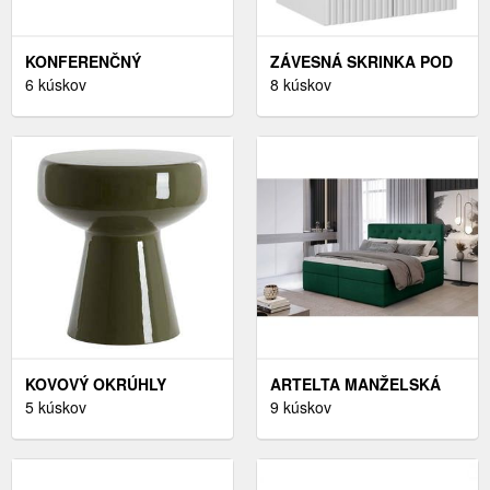
KONFERENČNÝ
ZÁVESNÁ SKRINKA POD
ZÁHRADNÝ STOLÍK
6 kúskov
UMÝVADLO NOVA BIELA
8 kúskov
BRENES 79, 5 CM -
II S DOSKOU 50 CM BIELA
VÝBER Z 6 PREVEDENÍ
KOVOVÝ OKRÚHLY
ARTELTA MANŽELSKÁ
ODKLADACÍ STOLÍK Ø 38
5 kúskov
POSTEĽ LOREE
9 kúskov
CM DAKWA – LIGHT &
BOXSPRING | 180 X 200
LIVING
CM FARBA: MONOLITH
37