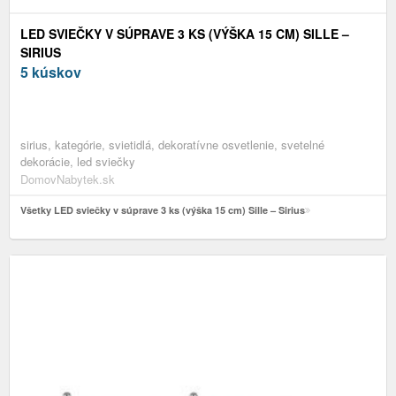
LED SVIEČKY V SÚPRAVE 3 KS (VÝŠKA 15 CM) SILLE –
SIRIUS
5 kúskov
sirius, kategórie, svietidlá, dekoratívne osvetlenie, svetelné
dekorácie, led sviečky
DomovNabytek.sk
Všetky LED sviečky v súprave 3 ks (výška 15 cm) Sille – Sirius