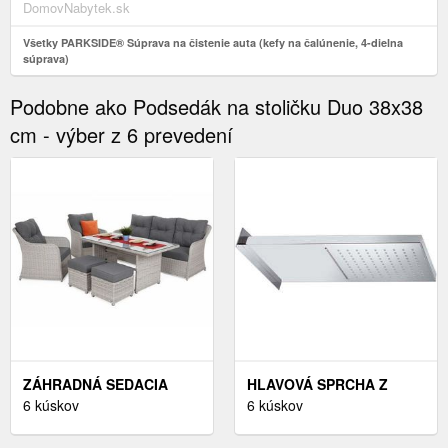
DomovNabytek.sk
Všetky PARKSIDE® Súprava na čistenie auta (kefy na čalúnenie, 4-dielna
súprava)
Podobne ako Podsedák na stoličku Duo 38x38
cm - výber z 6 prevedení
ZÁHRADNÁ SEDACIA
HLAVOVÁ SPRCHA Z
SÚPRAVA 6 KS UMELÝ
6 kúskov
NEHRDZAVEJÚCEJ
6 kúskov
RATAN / LÁTKA / SKLO
OCELE V LESKLO
STRIEBORNEJ FARBE –