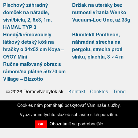
Plechový záhradný
Držiak na uteráky bez
domček na náradie,
nutnosti vŕtania Wenko
sivá/biela, 2, 6x3, 1m,
Vacuum-Loc Uno, až 33g
HAMAL TYP 3
Hnedý/krémovobiely
Blumfeldt Pantheon,
látkový detský kôš na
náhradná strecha na
hračky ø 34x52 cm Koya –
pergolu, strecha proti
OYOY Mini
slnku, plachta, 3 × 4 m
Ručne maľovaný obraz s
rámom/na plátne 50x70 cm
Village – Bizzotto
Kontakt
Cookies
Trend
© 2026 DomovNabytek.sk
Cookies nám pomáhajú poskytovať Vám naše služby.
Využívaním týchto služieb súhlasíte s ich použitím.
Oboznámiť sa podrobnejšie
OK