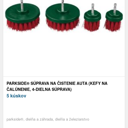
PARKSIDE® SÚPRAVA NA ČISTENIE AUTA (KEFY NA
ČALÚNENIE, 4-DIELNA SÚPRAVA)
5 kúskov
parkside®, dielňa a záhrada, dielňa a železiarstvo