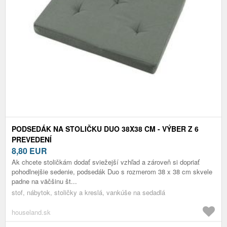
PODSEDÁK NA STOLIČKU DUO 38X38 CM - VÝBER Z 6
PREVEDENÍ
8,80
EUR
Ak chcete stoličkám dodať sviežejší vzhľad a zároveň si dopriať
pohodlnejšie sedenie, podsedák Duo s rozmerom 38 x 38 cm skvele
padne na väčšinu št...
stof, nábytok, stoličky a kreslá, vankúše na sedadlá
houseland.sk