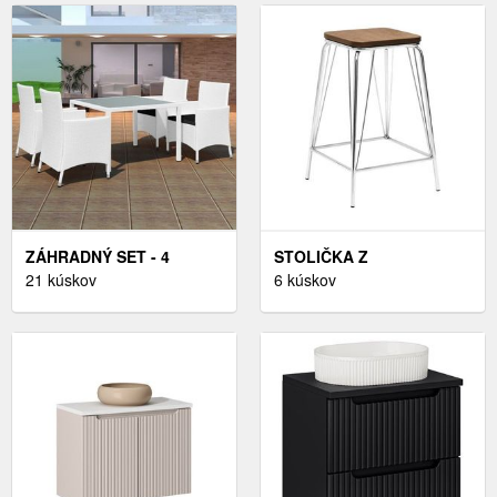
SAPHO
ZÁHRADNÝ SET - 4
STOLIČKA Z
STOLIČKY A STÔL -
21 kúskov
BRESTOVÉHO DREVA V
6 kúskov
ČIERNA
STRIEBORNEJ FARBE/V
PRÍRODNEJ FARBE
DISTRICT – PREMIER
HOUSEWARES