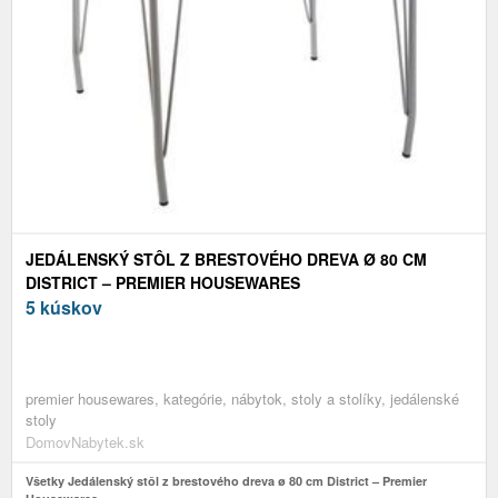
JEDÁLENSKÝ STÔL Z BRESTOVÉHO DREVA Ø 80 CM
DISTRICT – PREMIER HOUSEWARES
5 kúskov
premier housewares, kategórie, nábytok, stoly a stolíky, jedálenské
stoly
DomovNabytek.sk
Všetky Jedálenský stôl z brestového dreva ø 80 cm District – Premier