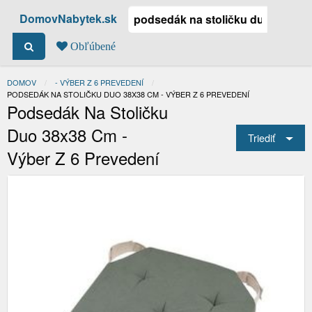
DomovNabytek.sk
Obľúbené
DOMOV
- VÝBER Z 6 PREVEDENÍ
ACTUAL:
PODSEDÁK NA STOLIČKU DUO 38X38 CM - VÝBER Z 6 PREVEDENÍ
Podsedák Na Stoličku
Duo 38x38 Cm -
Triediť
Výber Z 6 Prevedení