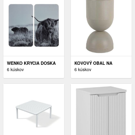
WENKO KRYCIA DOSKA
KOVOVÝ OBAL NA
NA SPORÁK UNIVERSAL,
6 kúskov
KVETINÁČ Ø 25, 5 CM
6 kúskov
2-DIELNA SÚPRAVA
TONAR – PT LIVING
(HORSKÝ DOBYTOK)