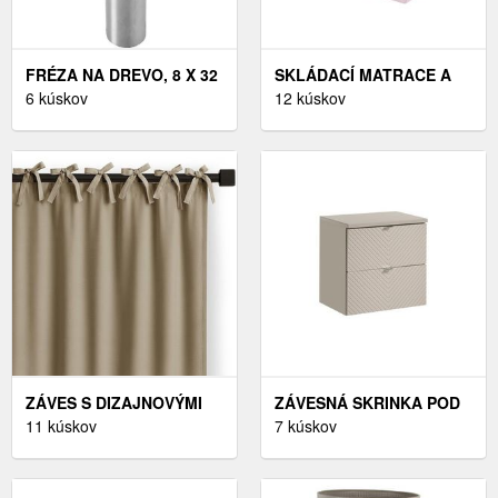
FRÉZA NA DREVO, 8 X 32
SKLÁDACÍ MATRACE A
X 8 X 9, 4 MM, DREL
6 kúskov
POHOVKA SUZI TRINITY
12 kúskov
71 CM - VÝBER Z 7
PREVEDENÍ
ZÁVES S DIZAJNOVÝMI
ZÁVESNÁ SKRINKA POD
PÚTKAMI CARLI 140X250
11 kúskov
UMÝVADLO VIVA KAŠMÍR
7 kúskov
CM - VÝBER Z 11
S DOSKOU 60 CM KAŠMÍR
PREVEDENÍ