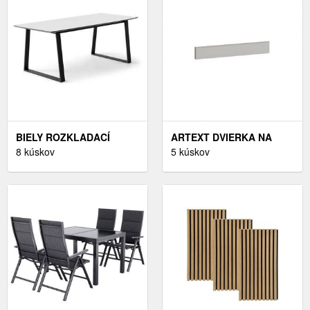
BIELY ROZKLADACÍ
ARTEXT DVIERKA NA
JEDÁLENSKÝ STÔL S
8 kúskov
UMÝVAČKU RIADU BONN
5 kúskov
BIELOU DOSKOU 100X210
| ZM 57/60 FARBA
CM MEZA – HAMMEL
SOKLA: GREY
FURNITURE