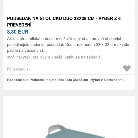
PODSEDÁK NA STOLIČKU DUO 38X38 CM - VÝBER Z 6
PREVEDENÍ
8,80
EUR
Ak chcete stoličkám dodať sviežejší vzhľad a zároveň si dopriať
pohodlnejšie sedenie, podsedák Duo s rozmerom 38 x 38 cm skvele
padne na väčšinu št...
stof, nábytok, stoličky a kreslá, vankúše na sedadlá
houseland.sk
Podobne ako Podsedák na stoličku Duo 38x38 cm - výber z 6 prevedení