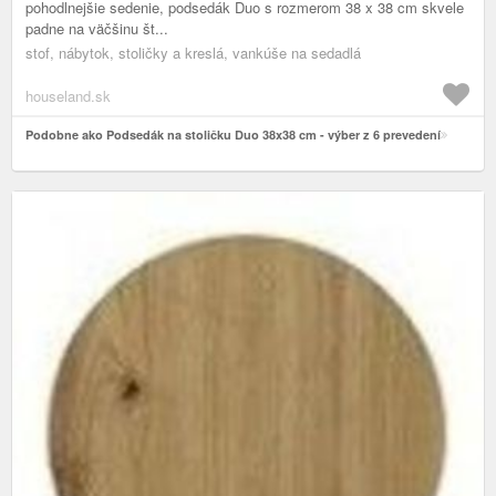
pohodlnejšie sedenie, podsedák Duo s rozmerom 38 x 38 cm skvele
padne na väčšinu št...
stof, nábytok, stoličky a kreslá, vankúše na sedadlá
houseland.sk
Podobne ako Podsedák na stoličku Duo 38x38 cm - výber z 6 prevedení