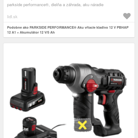
parkside performance®, dielňa a záhrada, aku náradie
lidl.sk
Podobne ako PARKSIDE PERFORMANCE® Aku vŕtacie kladivo 12 V PBHAP
12 A1 + Akumulátor 12 V/5 Ah