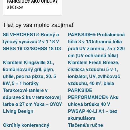
PARKSIDE® AKU UHLOVÝ
RÁZOVÝ UŤAHOVÁK 20 V
6 kúskov
PAWS 20 A1 +
AKUMULÁTOR 20 V/4 AH
Tiež by vás mohlo zaujímať
SILVERCREST® Ručný a
PARKSIDE® Protislnečná
tyčový vysávač 2 v 1 18 V
fólia 3 v 1/Ochranná fólia
SHSS 18 D3/SOHSS 18 D3
proti UV žiareniu, 75 x 220
cm (UV ochranná fólia)
Klarstein Kingsville XL,
Klarstein Fresh Breeze,
kombinovaný gril, plyn,
čistička vzduchu 5-v-1,
uhlie, pec na pizzu, 20, 5
ionizátor, UV, zvlhčovač
kW, 5 + 1 horáky
vzduchu, 40 m², biela
Terakotové taniere v
PARKSIDE
súprave 2 ks v terakotovej
PERFORMANCE® Aku
farbe ø 27 cm Yuka – OYOY
uhlová brúska 40 V
Living Design
PWSAP 40-Li A1 – bez
akumulátora
Okrúhly konferenčný
Tlačené/s ručne