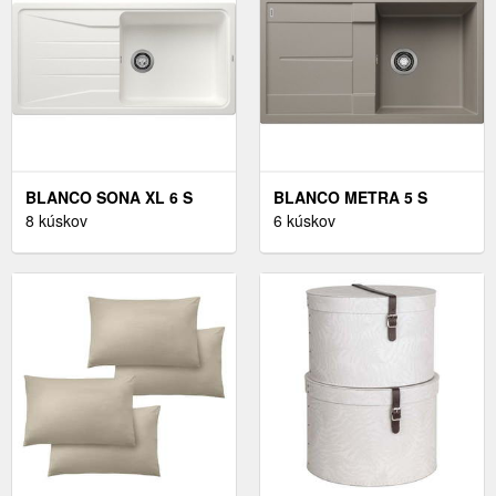
BLANCO SONA XL 6 S
BLANCO METRA 5 S
BIELA + DODATOČNÁ
8 kúskov
TARTUFO + DODATOČNÁ
6 kúskov
EXTRA ZĽAVA 5% PO
EXTRA ZĽAVA 5% PO
VLOŽENÍ DO KOŠÍKU !
VLOŽENÍ DO KOŠÍKU !