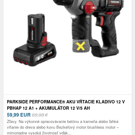
PARKSIDE PERFORMANCE® AKU VŔTACIE KLADIVO 12 V
PBHAP 12 A1 + AKUMULÁTOR 12 V/5 AH
59,99
EUR
69,98 €
Zľavy. Na výkonné opracovávanie betónu a kameňa alebo ľahké
vŕtanie do dreva alebo kovu Bezkefový motor brushless motor –
mimoriadne vysoká životnosť vďak...