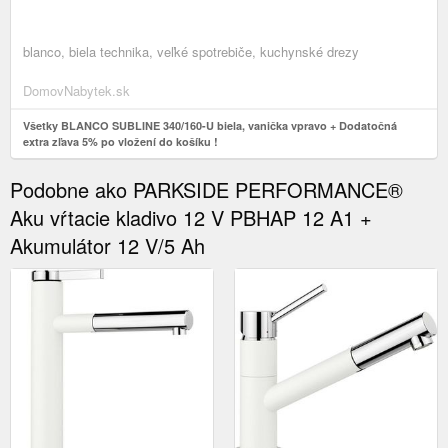
blanco, biela technika, veľké spotrebiče, kuchynské drezy
DomovNabytek.sk
Všetky BLANCO SUBLINE 340/160-U biela, vanička vpravo + Dodatočná
extra zľava 5% po vložení do košíku !
Podobne ako PARKSIDE PERFORMANCE®
Aku vŕtacie kladivo 12 V PBHAP 12 A1 +
Akumulátor 12 V/5 Ah