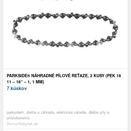
PARKSIDE® NÁHRADNÉ PÍLOVÉ REŤAZE, 2 KUSY (PEK 16
11 – 16“ – 1, 1 MM)
7 kúskov
parkside®, dielňa a záhrada, elektrické náradie, ďalšie píly a
príslušenstvo
DomovNabytek.sk