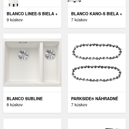
BLANCO LINEE-S BIELA +
BLANCO KANO-S BIELA +
DODATOČNÁ EXTRA
9 kúskov
DODATOČNÁ EXTRA
7 kúskov
ZĽAVA 5% PO VLOŽENÍ
ZĽAVA 5% PO VLOŽENÍ
DO KOŠÍKU !
DO KOŠÍKU !
BLANCO SUBLINE
PARKSIDE® NÁHRADNÉ
340/160-U BIELA,
8 kúskov
PÍLOVÉ REŤAZE, 2 KUSY
7 kúskov
VANIČKA VĽAVO +
(PEK 16 13 – 16“ – 1, 3
DODATOČNÁ EXTRA
MM)
ZĽAVA 5% PO VLOŽENÍ
DO KOŠÍKU !