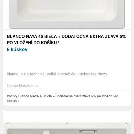
BLANCO NAYA 45 BIELA + DODATOČNÁ EXTRA ZĽAVA 5%
PO VLOŽENÍ DO KOŠÍKU !
8 kúskov
blanco, biela technika, veľké spotrebiče, kuchynské drezy
DomovNabytek.sk
Všetky Blanco NAYA 45 biela + Dodatočná extra zľava 5% po vložení do
košíku !