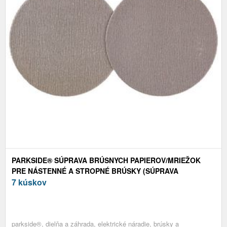
PARKSIDE® SÚPRAVA BRÚSNYCH PAPIEROV/MRIEŽOK
PRE NÁSTENNÉ A STROPNÉ BRÚSKY (SÚPRAVA
BRÚSNYCH MRIEŽOK, 10-DIELNA)
7 kúskov
parkside®, dielňa a záhrada, elektrické náradie, brúsky a