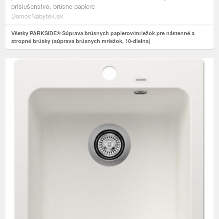
príslušenstvo, brúsne papiere
DomovNabytek.sk
Všetky PARKSIDE® Súprava brúsnych papierov/mriežok pre nástenné a
stropné brúsky (súprava brúsnych mriežok, 10-dielna)