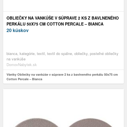
OBLIEČKY NA VANKÚŠE V SÚPRAVE 2 KS Z BAVLNENÉHO
PERKÁLU 50X75 CM COTTON PERCALE – BIANCA
20 kúskov
bianca, kategórie, textil, textil do spálne, obliečky, posteľné obliečky
na vankúše
DomovNabytek.sk
Všetky Obliečky na vankúše v súprave 2 ks z bavlneného perkálu 50x75 cm
Cotton Percale – Bianca