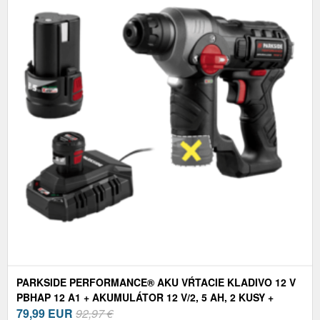
PARKSIDE PERFORMANCE® AKU VŔTACIE KLADIVO 12 V
PBHAP 12 A1 + AKUMULÁTOR 12 V/2, 5 AH, 2 KUSY +
NABÍJAČKA 6 A
79,99
EUR
92,97 €