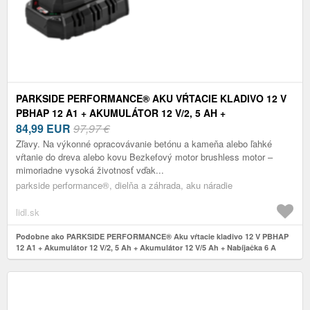
PARKSIDE PERFORMANCE® AKU VŔTACIE KLADIVO 12 V
PBHAP 12 A1 + AKUMULÁTOR 12 V/2, 5 AH +
AKUMULÁTOR 12 V/5 AH + NABÍJAČKA 6 A
84,99
EUR
97,97 €
Zľavy. Na výkonné opracovávanie betónu a kameňa alebo ľahké
vŕtanie do dreva alebo kovu Bezkefový motor brushless motor –
mimoriadne vysoká životnosť vďak...
parkside performance®, dielňa a záhrada, aku náradie
lidl.sk
Podobne ako PARKSIDE PERFORMANCE® Aku vŕtacie kladivo 12 V PBHAP
12 A1 + Akumulátor 12 V/2, 5 Ah + Akumulátor 12 V/5 Ah + Nabíjačka 6 A