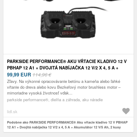
PARKSIDE PERFORMANCE® AKU VŔTACIE KLADIVO 12 V
PBHAP 12 A1 + DVOJITÁ NABÍJAČKA 12 V/2 X 4, 5 A +
AKUMULÁTOR 12 V/5 AH, 2 KUSY
99,99
EUR
114,96 €
Zľavy. Na výkonné opracovávanie betónu a kameňa alebo ľahké
vŕtanie do dreva alebo kovu Bezkefový motor brushless motor –
mimoriadne vysoká životnosť vďak...
parkside performance®, dielňa a záhrada, aku náradie
lidl.sk
Podobne ako PARKSIDE PERFORMANCE® Aku vŕtacie kladivo 12 V PBHAP
12 A1 + Dvojitá nabíjačka 12 V/2 x 4, 5 A + Akumulátor 12 V/5 Ah, 2 kusy