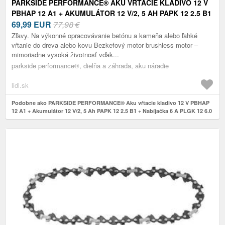
PARKSIDE PERFORMANCE® AKU VŔTACIE KLADIVO 12 V
PBHAP 12 A1 + AKUMULÁTOR 12 V/2, 5 AH PAPK 12 2.5 B1
+ NABÍJAČKA 6 A PLGK 12 6.0 B1
69,99
EUR
77,98 €
Zľavy. Na výkonné opracovávanie betónu a kameňa alebo ľahké
vŕtanie do dreva alebo kovu Bezkefový motor brushless motor –
mimoriadne vysoká životnosť vďak...
parkside performance®, dielňa a záhrada, aku náradie
lidl.sk
Podobne ako PARKSIDE PERFORMANCE® Aku vŕtacie kladivo 12 V PBHAP
12 A1 + Akumulátor 12 V/2, 5 Ah PAPK 12 2.5 B1 + Nabíjačka 6 A PLGK 12 6.0
B1