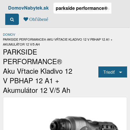
DomovNabytek.sk
Obľúbené
DOMOV
ACTUAL:
PARKSIDE PERFORMANCE® AKU VŔTACIE KLADIVO 12 V PBHAP 12 A1 +
AKUMULÁTOR 12 V/5 AH
PARKSIDE
PERFORMANCE®
Aku Vŕtacie Kladivo 12
Triediť
V PBHAP 12 A1 +
Akumulátor 12 V/5 Ah