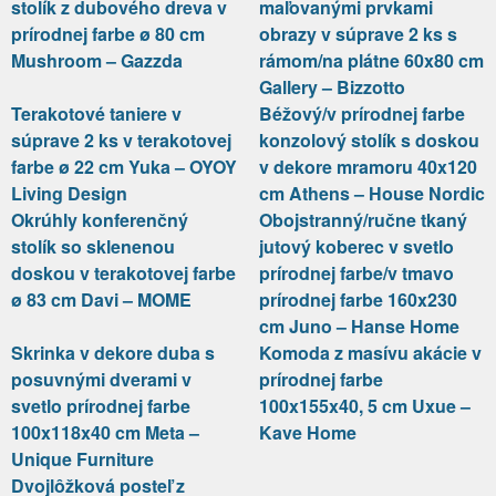
stolík z dubového dreva v
maľovanými prvkami
prírodnej farbe ø 80 cm
obrazy v súprave 2 ks s
Mushroom – Gazzda
rámom/na plátne 60x80 cm
Gallery – Bizzotto
Terakotové taniere v
Béžový/v prírodnej farbe
súprave 2 ks v terakotovej
konzolový stolík s doskou
farbe ø 22 cm Yuka – OYOY
v dekore mramoru 40x120
Living Design
cm Athens – House Nordic
Okrúhly konferenčný
Obojstranný/ručne tkaný
stolík so sklenenou
jutový koberec v svetlo
doskou v terakotovej farbe
prírodnej farbe/v tmavo
ø 83 cm Davi – MOME
prírodnej farbe 160x230
cm Juno – Hanse Home
Skrinka v dekore duba s
Komoda z masívu akácie v
posuvnými dverami v
prírodnej farbe
svetlo prírodnej farbe
100x155x40, 5 cm Uxue –
100x118x40 cm Meta –
Kave Home
Unique Furniture
Dvojlôžková posteľ z