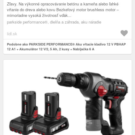
Zľavy. Na výkonné opracovávanie betónu a kameňa alebo ľahké
vŕtanie do dreva alebo kovu Bezkefový motor brushless motor –
mimoriadne vysoká životnosť vďak...
parkside performance®, dielňa a záhrada, aku náradie
lidl.sk
Podobne ako PARKSIDE PERFORMANCE® Aku vŕtacie kladivo 12 V PBHAP
12 A1 + Akumulátor 12 V/2, 5 Ah, 2 kusy + Nabíjačka 6 A