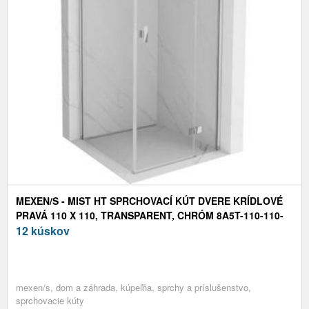
MEXEN/S - MIST HT SPRCHOVACÍ KÚT DVERE KRÍDLOVÉ
PRAVÁ 110 X 110, TRANSPARENT, CHRÓM 8A5T-110-110-
01-00-P
12 kúskov
mexen/s, dom a záhrada, kúpeľňa, sprchy a príslušenstvo,
sprchovacie kúty