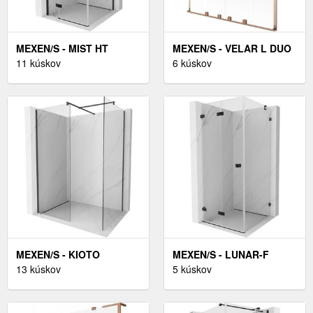
MEXEN/S - MIST HT
MEXEN/S - VELAR L DUO
SPRCHOVACÍ KÚT DVERE
11 kúskov
DVOJKRÍDLOVÁ
6 kúskov
KRÍDLOVÉ ĽAVÁ 80 X 80,
POSUVNÁ VAŇOVÁ
TRANSPARENT, ČIERNA
ZÁSTENA 150 X 150,
8A5T-080-080-70-00-L
DEKOR, RUŽOVÉ ZLATO
896-150-003-32-60
MEXEN/S - KIOTO
MEXEN/S - LUNAR-F
SPRCHOVÁ ZÁSTENA
13 kúskov
SPRCHOVACÍ KÚT
5 kúskov
WALK-IN 120 X 120 CM,
SKLADACIE DVERE ĽAVÁ
TRANSPARENT, ČIERNA
90 X 90, TRANSPARENT,