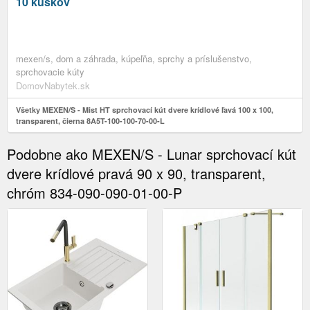
00-L
10 kúskov
mexen/s, dom a záhrada, kúpeľňa, sprchy a príslušenstvo,
sprchovacie kúty
DomovNabytek.sk
Všetky MEXEN/S - Mist HT sprchovací kút dvere krídlové ľavá 100 x 100,
transparent, čierna 8A5T-100-100-70-00-L
Podobne ako MEXEN/S - Lunar sprchovací kút
dvere krídlové pravá 90 x 90, transparent,
chróm 834-090-090-01-00-P