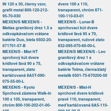
IN 120 x 30, čierny vzor,
dvere 100 x 110,
grafit metal 800-120-212-
transparent, chróm 871-
95-70-030
100-110-03-01
MEXEN/S MEXEN/S -
MEXEN/S - Lunar-B
Matias granitový drez 1.5 s
sprchovací kút dvere
odkvapkávačom vrátane
krídlové ľavá 95 x 70,
batérie Duo, biela 6502-20-
transparent, ružové zlato
671701-57-B
832-095-070-60-00-L
MEXEN/S - Mist HT
MEXEN/S MEXEN/S - Leo
sprchový kút dvere
granitový drez 1 s
krídlové ľavá 90 x 75,
odkvapkávačom vrátane
transparent, zlato
batérie Telma, čierna/zlatý
kartáčovaná 8A5T-090-
metalik 6501-75-670200-50
075-55-00-L
MEXEN/S - Kyoto
MEXEN/S - Mist-H
Sprchová zástena Walk-in
sprchové dvere krídlové
100 x 105, transparent,
pravé 110, transparent,
chróm 800-100-202-01-00-
meď kartáčovaná 8A5-110-
105
000-65-00-P