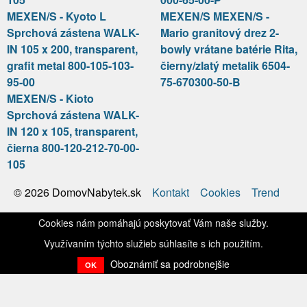
MEXEN/S - Kyoto L
MEXEN/S MEXEN/S -
Sprchová zástena WALK-
Mario granitový drez 2-
IN 105 x 200, transparent,
bowly vrátane batérie Rita,
grafit metal 800-105-103-
čierny/zlatý metalik 6504-
95-00
75-670300-50-B
MEXEN/S - Kioto
Sprchová zástena WALK-
IN 120 x 105, transparent,
čierna 800-120-212-70-00-
105
Kontakt
Cookies
Trend
© 2026 DomovNabytek.sk
Cookies nám pomáhajú poskytovať Vám naše služby.
Využívaním týchto služieb súhlasíte s ich použitím.
Oboznámiť sa podrobnejšie
OK