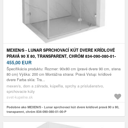
MEXEN/S - LUNAR SPRCHOVACÍ KÚT DVERE KRÍDLOVÉ
PRAVÁ 90 X 80, TRANSPARENT, CHRÓM 834-090-080-01-
00-P
455,00
EUR
Špecifikácia produktu: Rozmer: 90x80 cm (pravé dvere 90 cm, stena
80 cm) Výška: 200 cm Montážna strana: Pravá Vstup: krídlové
dvere Farba skla: Tra...
mexen/s, dom a záhrada, kúpeľňa, sprchy a príslušenstvo,
sprchovacie kúty
svet-kupelne.sk
Podobne ako MEXEN/S - Lunar sprchovací kút dvere krídlové pravá 90 x 80,
transparent, chróm 834-090-080-01-00-P