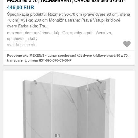
PRAVÁ 90 X 70, TRANSPARENT, CHRÓM 834-090-070-01-
00-P
446,00
EUR
Špecifikácia produktu: Rozmer: 90x70 cm (pravé dvere 90 cm, stena
70 cm) Výška: 200 cm Montážna strana: Pravá Vstup: krídlové
dvere Farba skla: Tra...
mexen/s, dom a záhrada, kúpeľňa, sprchy a príslušenstvo,
sprchovacie kúty
svet-kupelne.sk
Podobne ako MEXEN/S - Lunar sprchovací kút dvere krídlové pravá 90 x 70,
transparent, chróm 834-090-070-01-00-P