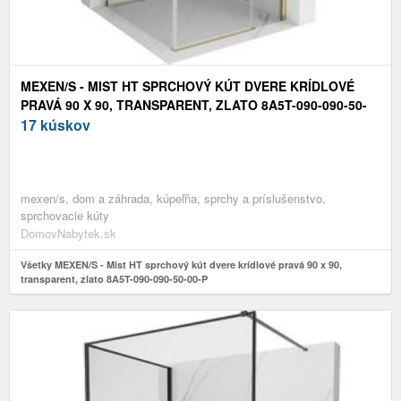
MEXEN/S - MIST HT SPRCHOVÝ KÚT DVERE KRÍDLOVÉ
PRAVÁ 90 X 90, TRANSPARENT, ZLATO 8A5T-090-090-50-
00-P
17 kúskov
mexen/s, dom a záhrada, kúpeľňa, sprchy a príslušenstvo,
sprchovacie kúty
DomovNabytek.sk
Všetky MEXEN/S - Mist HT sprchový kút dvere krídlové pravá 90 x 90,
transparent, zlato 8A5T-090-090-50-00-P