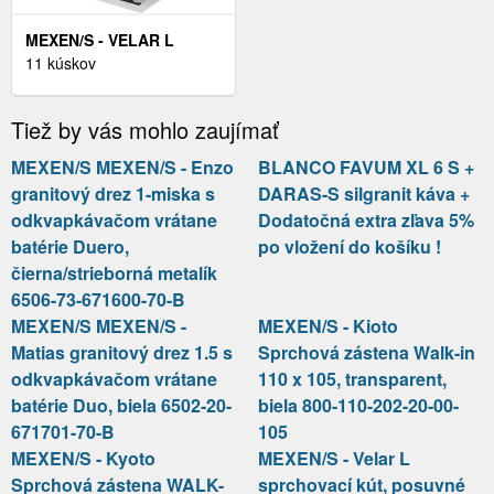
MEXEN/S - VELAR L
SPRCHOVACÍ KÚT,
11 kúskov
POSUVNÉ DVERE 110 X
110, TRANSPARENT,
Tiež by vás mohlo zaujímať
ČIERNA 871-110-110-03-
70
MEXEN/S MEXEN/S - Enzo
BLANCO FAVUM XL 6 S +
granitový drez 1-miska s
DARAS-S silgranit káva +
odkvapkávačom vrátane
Dodatočná extra zľava 5%
batérie Duero,
po vložení do košíku !
čierna/strieborná metalík
6506-73-671600-70-B
MEXEN/S MEXEN/S -
MEXEN/S - Kioto
Matias granitový drez 1.5 s
Sprchová zástena Walk-in
odkvapkávačom vrátane
110 x 105, transparent,
batérie Duo, biela 6502-20-
biela 800-110-202-20-00-
671701-70-B
105
MEXEN/S - Kyoto
MEXEN/S - Velar L
Sprchová zástena WALK-
sprchovací kút, posuvné