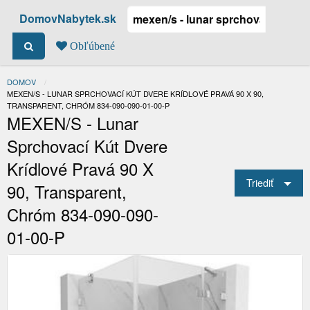
DomovNabytek.sk
Obľúbené
DOMOV
ACTUAL:
MEXEN/S - LUNAR SPRCHOVACÍ KÚT DVERE KRÍDLOVÉ PRAVÁ 90 X 90,
TRANSPARENT, CHRÓM 834-090-090-01-00-P
MEXEN/S - Lunar
Sprchovací Kút Dvere
Krídlové Pravá 90 X
Triediť
90, Transparent,
Chróm 834-090-090-
01-00-P