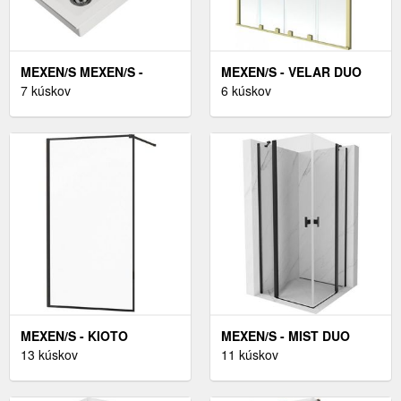
MEXEN/S MEXEN/S -
MEXEN/S - VELAR DUO
PABLO GRANITOVÝ DREZ
7 kúskov
DVOJKRÍDLOVÁ
6 kúskov
1 S ODKVAPKÁVAČOM
POSUVNÁ VAŇOVÁ
VRÁTANE BATÉRIE
ZÁSTENA 150 X 150,
FLORA, BIELA 6510-20-
TRANSPARENT, ZLATÁ
670401-57-B
KARTÁČOVANÁ 896-150-
000-02-55
MEXEN/S - KIOTO
MEXEN/S - MIST DUO
SPRCHOVÁ ZÁSTENA
13 kúskov
SPRCHOVACÍ KÚT DVERE
11 kúskov
WALK-IN 100X200 CM 8
KRÍDLOVÉ 120 X 120,
MM, ČIERNA, ČIERNY
TRANSPARENT, ČIERNA