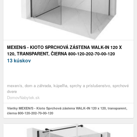
MEXEN/S - KIOTO SPRCHOVÁ ZÁSTENA WALK-IN 120 X
120, TRANSPARENT, ČIERNA 800-120-202-70-00-120
13 kúskov
mexen/s, dom a záhrada, kúpeľňa, sprchy a príslušenstvo, sprchové
dvere
DomovNabytek.sk
Všetky MEXEN/S - Kioto Sprchová zástena WALK-IN 120 x 120, transparent,
čierna 800-120-202-70-00-120