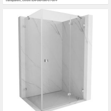
transparent, chróm 834-095-090-01-00-P