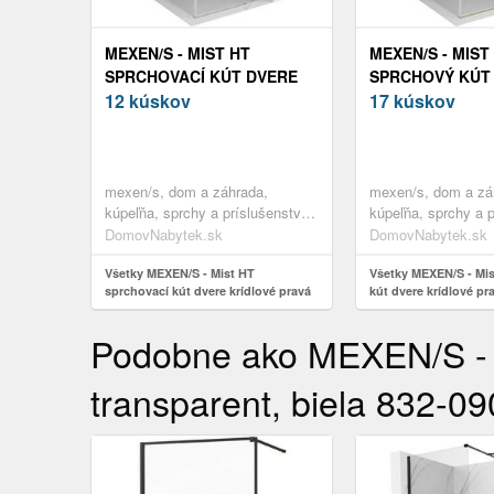
MEXEN/S - MIST HT
MEXEN/S - MIST
SPRCHOVACÍ KÚT DVERE
SPRCHOVÝ KÚT
KRÍDLOVÉ PRAVÁ 110 X
12 kúskov
KRÍDLOVÉ PRAVÁ
17 kúskov
110, TRANSPARENT,
TRANSPARENT,
CHRÓM 8A5T-110-110-01-
8A5T-090-090-50
00-P
mexen/s, dom a záhrada,
mexen/s, dom a zá
kúpeľňa, sprchy a príslušenstvo,
kúpeľňa, sprchy a p
sprchovacie kúty
sprchovacie kúty
DomovNabytek.sk
DomovNabytek.sk
Všetky MEXEN/S - Mist HT
Všetky MEXEN/S - Mi
sprchovací kút dvere krídlové pravá
kút dvere krídlové pra
110 x 110, transparent, chróm 8A5T-
transparent, zlato 8A
110-110-01-00-P
00-P
Podobne ako MEXEN/S - Lu
transparent, biela 832-0