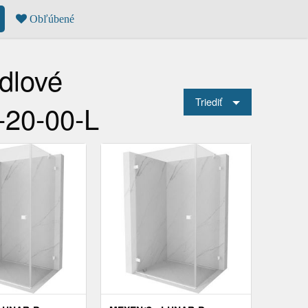
Obľúbené
dlové
Triediť
-20-00-L