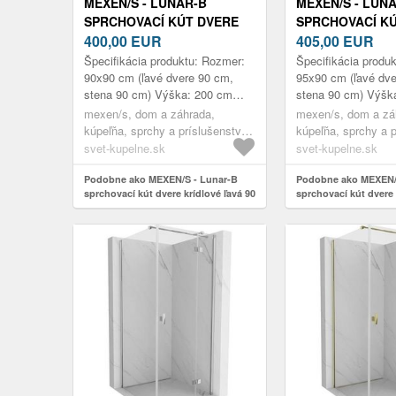
MEXEN/S - LUNAR-B
MEXEN/S - LUN
SPRCHOVACÍ KÚT DVERE
SPRCHOVACÍ K
KRÍDLOVÉ ĽAVÁ 90 X 90,
400,00
EUR
KRÍDLOVÉ ĽAVÁ 
405,00
EUR
TRANSPARENT, BIELA 832-
TRANSPARENT, 
Špecifikácia produktu: Rozmer:
Špecifikácia produ
090-090-20-00-L
095-090-20-00-L
90x90 cm (ľavé dvere 90 cm,
95x90 cm (ľavé dve
stena 90 cm) Výška: 200 cm
stena 90 cm) Výšk
Strana montáže: Ľavá Vchod:
Strana montáže: Ľ
mexen/s, dom a záhrada,
mexen/s, dom a zá
Dvere s výklopnými krídlami
Dvere s výklopnými
kúpeľňa, sprchy a príslušenstvo,
kúpeľňa, sprchy a p
Farba...
Farba...
sprchovacie kúty
sprchovacie kúty
svet-kupelne.sk
svet-kupelne.sk
Podobne ako MEXEN/S - Lunar-B
Podobne ako MEXEN/
sprchovací kút dvere krídlové ľavá 90
sprchovací kút dvere 
x 90, transparent, biela 832-090-090-
x 90, transparent, bie
20-00-L
20-00-L