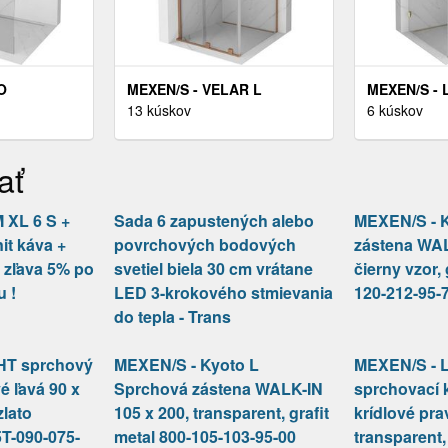
O
MEXEN/S - VELAR L
MEXEN/S -
TENA
SPRCHOVACÍ KÚT,
13 kúskov
SPRCHOVAC
6 kúskov
 CM,
POSUVNÉ DVERE 100 X 100,
KRÍDLOVÉ P
 CHRÓM
TRANSPARENT, MEĎ
TRANSPARE
ať
00-090
KARTÁČOVANÁ 871-100-
080-080-50-
100-03-65
XL 6 S +
Sada 6 zapustených alebo
MEXEN/S - 
it káva +
povrchových bodových
zástena WAL
 zľava 5% po
svetiel biela 30 cm vrátane
čierny vzor, 
u !
LED 3-krokového stmievania
120-212-95-
do tepla - Trans
 HT sprchový
MEXEN/S - Kyoto L
MEXEN/S - 
é ľavá 90 x
Sprchová zástena WALK-IN
sprchovací 
zlato
105 x 200, transparent, grafit
krídlové pra
T-090-075-
metal 800-105-103-95-00
transparent,