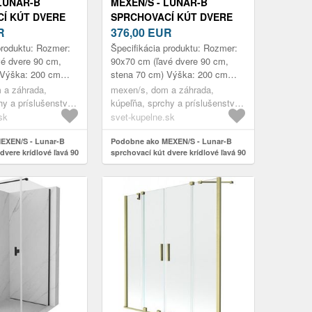
 LUNAR-B
MEXEN/S - LUNAR-B
Í KÚT DVERE
SPRCHOVACÍ KÚT DVERE
AVÁ 90 X 80,
R
KRÍDLOVÉ ĽAVÁ 90 X 70,
376,00
EUR
T, BIELA 832-
TRANSPARENT, BIELA 832-
produktu: Rozmer:
Špecifikácia produktu: Rozmer:
00-L
090-070-20-00-L
vé dvere 90 cm,
90x70 cm (ľavé dvere 90 cm,
 Výška: 200 cm
stena 70 cm) Výška: 200 cm
že: Ľavá Vchod:
Strana montáže: Ľavá Vchod:
 a záhrada,
mexen/s, dom a záhrada,
e Farba skla:
Krídlové dvere Farba skla:
hy a príslušenstvo,
kúpeľňa, sprchy a príslušenstvo,
Priehľ...
úty
sprchovacie kúty
sk
svet-kupelne.sk
EXEN/S - Lunar-B
Podobne ako MEXEN/S - Lunar-B
dvere krídlové ľavá 90
sprchovací kút dvere krídlové ľavá 90
nt, biela 832-090-080-
x 70, transparent, biela 832-090-070-
20-00-L