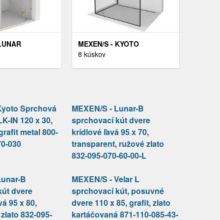
 LUNAR
MEXEN/S - KYOTO
Í KÚT DVERE
SPRCHOVÁ ZÁSTENA
8 kúskov
RAVÁ 80 X 80,
WALK-IN 90 X 90 CM,
NT, ZLATO 834-
ČIERNY VZOR, GRAFIT
00-P
METAL 800-090-212-95-70-
090
Kyoto Sprchová
MEXEN/S - Lunar-B
K-IN 120 x 30,
sprchovací kút dvere
grafit metal 800-
krídlové ľavá 95 x 70,
70-030
transparent, ružové zlato
832-095-070-60-00-L
Lunar-B
MEXEN/S - Velar L
kút dvere
sprchovací kút, posuvné
vá 95 x 80,
dvere 110 x 85, grafit, zlato
 zlato 832-095-
kartáčovaná 871-110-085-43-