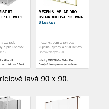
MIST HT
MEXEN/S - VELAR DUO
Í KÚT DVERE
DVOJKRÍDLOVÁ POSUVNÁ
AVÁ 100 X 100,
VAŇOVÁ ZÁSTENA 150 X
6 kúskov
NT, ČIERNA
150, TRANSPARENT, ZLATÁ
00-70-00-L
KARTÁČOVANÁ 896-150-
000-02-55
 a záhrada,
mexen/s, dom a záhrada,
hy a príslušenstvo,
kúpeľňa, sprchy a príslušenstvo,
úty
sprchové dvere
k.sk
DomovNabytek.sk
 - Mist HT
Všetky MEXEN/S - Velar Duo
dvere krídlové ľavá
Dvojkrídlová posuvná vaňová
sparent, čierna 8A5T-
zástena 150 x 150, transparent, zlatá
L
kartáčovaná 896-150-000-02-55
dlové ľavá 90 x 90,