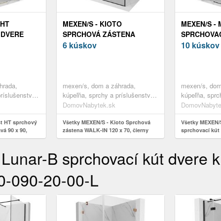
 HT
MEXEN/S - KIOTO
MEXEN/S - 
 DVERE
SPRCHOVÁ ZÁSTENA
SPRCHOVAC
 90 X 90,
WALK-IN 120 X 70, ČIERNY
6 kúskov
KRÍDLOVÉ Ľ
10 kúskov
 ZLATO
VZOR, ČIERNA 800-120-212-
TRANSPARE
-00-P
70-70-070
8A5T-100-1
hrada,
mexen/s, dom a záhrada,
mexen/s, dom
ríslušenstvo,
kúpeľňa, sprchy a príslušenstvo,
kúpeľňa, sprc
sprchové dvere
sprchovacie k
DomovNabytek.sk
DomovNabyte
st HT sprchový
Všetky MEXEN/S - Kioto Sprchová
Všetky MEXEN/S
vá 90 x 90,
zástena WALK-IN 120 x 70, čierny
sprchovací kút 
5T-090-090-50-
vzor, čierna 800-120-212-70-70-070
100 x 100, tran
100-100-70-00-
nar-B sprchovací kút dvere krí
90-090-20-00-L