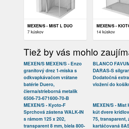
MEXEN/S - MIST L DUO
MEXEN/S - KIOT
SPRCHOVACÍ KÚT DVERE
7 kúskov
SPRCHOVÁ ZÁS
14 kúskov
KRÍDLOVÉ 115 X 115,
WALK-IN 90 X 90
TRANSPARENT, CHRÓM
TRANSPARENT,
Tiež by vás mohlo zaujím
8A4L-115-115-01-00
800-090-212-01-
MEXEN/S MEXEN/S - Enzo
BLANCO FAVUM 
granitový drez 1-miska s
DARAS-S silgran
odkvapkávačom vrátane
Dodatočná extra
batérie Duero,
vložení do košík
čierna/strieborná metalík
6506-73-671600-70-B
MEXEN/S - Kyoto-F
MEXEN/S - Mist
Sprchová zástena WALK-IN
kút dvere krídlov
s rámom 125 x 202,
75, transparent, 
transparent 8 mm, biela 800-
kartáčovaná 8A5