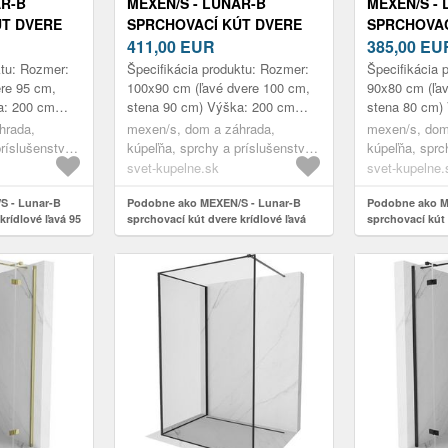
AR-B
MEXEN/S - LUNAR-B
MEXEN/S -
ÚT DVERE
SPRCHOVACÍ KÚT DVERE
SPRCHOVAC
95 X 90,
KRÍDLOVÉ ĽAVÁ 100 X 90,
411,00
EUR
KRÍDLOVÉ Ľ
385,00
EU
BIELA 832-
TRANSPARENT, BIELA 832-
TRANSPAREN
ktu: Rozmer:
Špecifikácia produktu: Rozmer:
Špecifikácia 
100-090-20-00-L
090-080-20-
re 95 cm,
100x90 cm (ľavé dvere 100 cm,
90x80 cm (ľa
a: 200 cm
stena 90 cm) Výška: 200 cm
stena 80 cm)
avá Vchod:
Strana montáže: Ľavá Vchod:
Strana montá
hrada,
mexen/s, dom a záhrada,
mexen/s, dom
 krídlami
Dvere s otočnými pántami Farba
Krídlové dver
ríslušenstvo,
kúpeľňa, sprchy a príslušenstvo,
kúpeľňa, sprc
...
Priehľ...
sprchovacie kúty
sprchovacie k
svet-kupelne.sk
svet-kupelne.
S - Lunar-B
Podobne ako MEXEN/S - Lunar-B
Podobne ako M
krídlové ľavá 95
sprchovací kút dvere krídlové ľavá
sprchovací kút 
la 832-095-090-
100 x 90, transparent, biela 832-100-
x 80, transpare
090-20-00-L
20-00-L