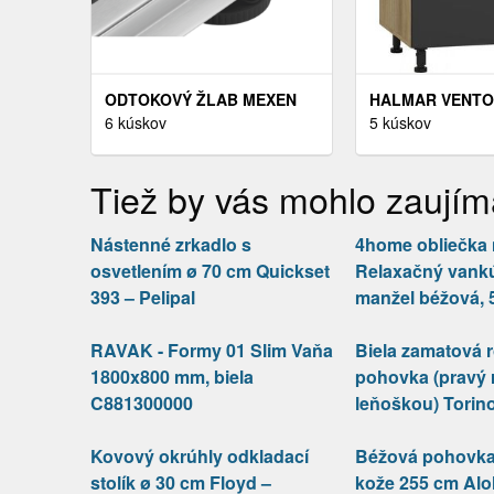
ODTOKOVÝ ŽLAB MEXEN
HALMAR VENTO 
FLAT 50 CM - VZOR M18
6 kúskov
DREZOVÁ KUCH
5 kúskov
SKRINKA BIELA
VYSOKÝ LESK
Tiež by vás mohlo zaujím
Nástenné zrkadlo s
4home obliečka
osvetlením ø 70 cm Quickset
Relaxačný vank
393 – Pelipal
manžel béžová, 
RAVAK - Formy 01 Slim Vaňa
Biela zamatová 
1800x800 mm, biela
pohovka (pravý 
C881300000
leňoškou) Torin
Kovový okrúhly odkladací
Béžová pohovka 
stolík ø 30 cm Floyd –
kože 255 cm Alo