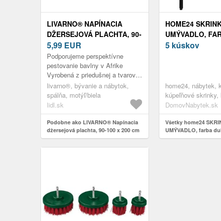
LIVARNO® NAPÍNACIA
HOME24 SKRIN
DŽERSEJOVÁ PLACHTA, 90-
UMÝVADLO, FA
100 X 200 CM
5,99
EUR
FARBA DUBA, 60
5 kúskov
(MOTÝĽ/BIELA)
Podporujeme perspektívne
pestovanie bavlny v Afrike
Vyrobená z priedušnej a tvarovo
stálej bavlnenej zmesi –
livarno®, bývanie a nábytok,
home24, nábytek, 
kombinuje to najlepšie z oboch
spálňa, motýľ/biela
kúpeľňové skrinky,
vlákien...
programy, kompozi
lidl.sk
DomovNabytek.sk
Podobne ako LIVARNO® Napínacia
Všetky home24 SKR
džersejová plachta, 90-100 x 200 cm
UMÝVADLO, farba dub
(motýľ/biela)
60/60/35 cm