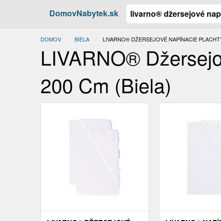
DomovNabytek.sk
DOMOV
BIELA
ACTUAL:
LIVARNO® DŽERSEJOVÉ NAPÍNACIE PLACHTY, 9
LIVARNO® Džersejov
200 Cm (biela)