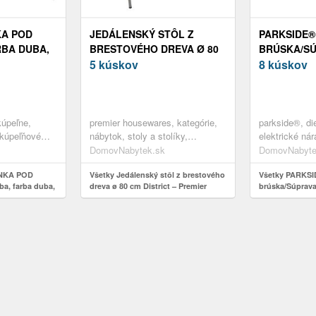
KA POD
JEDÁLENSKÝ STÔL Z
PARKSIDE®
RBA DUBA,
BRESTOVÉHO DREVA Ø 80
BRÚSKA/S
/60/35 CM
CM DISTRICT – PREMIER
5 kúskov
BRÚSNYCH 
8 kúskov
HOUSEWARES
(SÚPRAVA 
PAPIEROV, 
kúpeľne,
premier housewares, kategórie,
parkside®, di
 kúpeľňové
nábytok, stoly a stolíky,
elektrické nár
tné drevo
jedálenské stoly
príslušenstvo
DomovNabytek.sk
DomovNabyte
INKA POD
Všetky Jedálenský stôl z brestového
Všetky PARKS
a, farba duba,
dreva ø 80 cm District – Premier
brúska/Súprava
Housewares
(súprava brúsn
dielna)