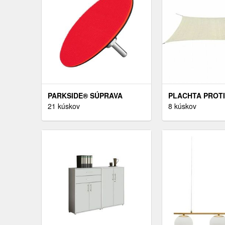
PARKSIDE® SÚPRAVA
PLACHTA PROTI
BRÚSNYCH KOTÚČOV
21 kúskov
HDPE OBDĹŽNIK
8 kúskov
(BRÚSNY TANIER NA SUCHÝ
M BIELA
ZIPS )