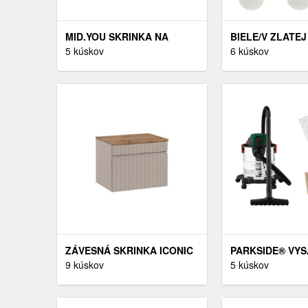
MID.YOU SKRINKA NA
BIELE/V ZLATE
DOKUMENTY, SIVÁ, BIELA,
5 kúskov
KOVOVÉ ZÁVES
6 kúskov
168, 8/113, 6/33 CM
SVIETIDLO SO 
TIENIDLOM BRIS
HOME
ZÁVESNÁ SKRINKA ICONIC
PARKSIDE® VYS
S DOSKOU 60 CM
9 kúskov
MOKRÉ A SUCH
5 kúskov
KAŠMÍR/DUB COAST EVOKE
VYSÁVANIE PWD