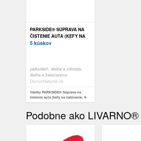
PARKSIDE® SÚPRAVA NA
ČISTENIE AUTA (KEFY NA
ČALÚNENIE, 4-DIELNA
5 kúskov
SÚPRAVA)
parkside®, dielňa a záhrada,
dielňa a železiarstvo
DomovNabytek.sk
Všetky PARKSIDE® Súprava na
čistenie auta (kefy na čalúnenie, 4-
dielna súprava)
Podobne ako LIVARNO® Dž