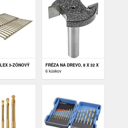
SÚPRAVA)
LEX 3-ZÓNOVÝ
FRÉZA NA DREVO, 8 X 32 X
ROŠT 180X200
8 X 9, 4 MM, DREL
6 kúskov
VÉ DREVO