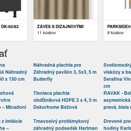
DK-60/82
ZÁVES S DIZAJNOVÝMI
PARKSIDE®
YNSKÁ
PÚTKAMI CARLI 140X250
11 kúskov
ŠPECIÁLNY
8 kúskov
 / BÉŽOVÝ
CM - VÝBER Z 11
PSB 3 (SÚ
PREVEDENÍ
FRÉZOVÝCH
ať
DIELNA)
 na
Náhradná plachta pre
Svetlomodrý
úš Náhradný
Záhradný pavilón 3, 5x3, 5 m
viskózy a b
50 x 150 cm
Butterfly
Serafina Vin
cm
rohová
Tieniaca plachta
RAVAK - BeH
roh/s
obdĺžniková HDPE 2 x 4, 5 m
asymetrická
o – Micadoni
Dekorhome Béžová
pravá, biela
z imitácie
Tmavosivý protišmykový
Drevené pre
ha –
záhradný podsedák Hartman
hodiny Karls