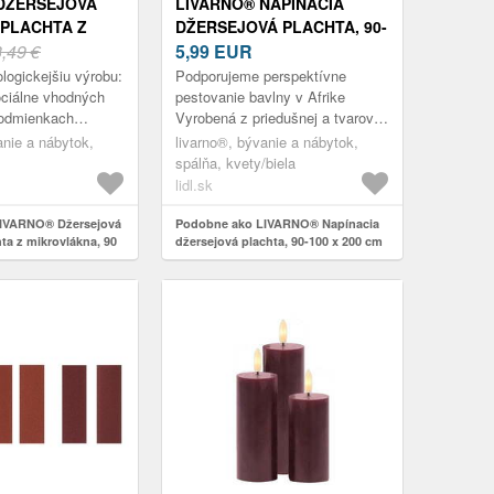
DŽERSEJOVÁ
LIVARNO® NAPÍNACIA
 PLACHTA Z
DŽERSEJOVÁ PLACHTA, 90-
A, 90 – 100 X
3,49 €
100 X 200 CM
5,99
EUR
ELA)
(KVETY/BIELA)
ologickejšiu výrobu:
Podporujeme perspektívne
ociálne vhodných
pestovanie bavlny v Afrike
odmienkach
Vyrobená z priedušnej a tvarovo
uma po obvode
stálej bavlnenej zmesi –
anie a nábytok,
livarno®, bývanie a nábytok,
ieha Veľmi dobrá
kombinuje to najlepšie z oboch
spálňa, kvety/biela
vlákien...
lidl.sk
IVARNO® Džersejová
Podobne ako LIVARNO® Napínacia
ta z mikrovlákna, 90
džersejová plachta, 90-100 x 200 cm
(biela)
(kvety/biela)