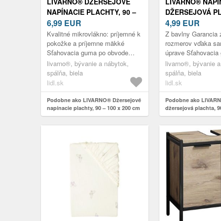
LIVARNO® DŽERSEJOVÉ
LIVARNO® NAPÍ
NAPÍNACIE PLACHTY, 90 –
DŽERSEJOVÁ PL
100 X 200 CM (BIELA)
6,99
EUR
– 100 X 200 CM 
4,99
EUR
Kvalitné mikrovlákno: príjemné k
Z bavlny Garancia
pokožke a príjemne mäkké
rozmerov vďaka sa
Sťahovacia guma po obvode
úprave Sťahovacia
perfektne prilieha Veľmi dobrá
obvode perfektne p
livarno®, bývanie a nábytok,
livarno®, bývanie a
priliehavosť vďaka vysokej
na matrace s vkou
spálňa, biela
spálňa, biela
elast...
Nenáro...
lidl.sk
lidl.sk
Podobne ako LIVARNO® Džersejové
Podobne ako LIVARN
napínacie plachty, 90 – 100 x 200 cm
džersejová plachta, 9
(biela)
cm (biela)