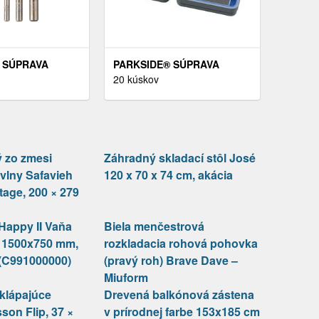
 SÚPRAVA
PARKSIDE® SÚPRAVA
CH VRTÁKOV
VRTÁKOV/SKRUTKOVACÍCH
20 kúskov
PRAVA
BITOV (SÚPRAVA HSS
 VRTÁKOV, 5-
ŠPIRÁLOVÝCH VRTÁKOV,
15-DIELNA)
 zo zmesi
Záhradný skladací stôl José
avlny Safavieh
120 x 70 x 74 cm, akácia
tage, 200 × 279
appy II Vaňa
Biela menčestrová
 1500x750 mm,
rozkladacia rohová pohovka
 (C991000000)
(pravý roh) Brave Dave –
Miuform
klápajúce
Drevená balkónová zástena
son Flip, 37 ×
v prírodnej farbe 153x185 cm