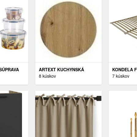
BIELA
 SÚPRAVA
ARTEXT KUCHYNSKÁ
KONDELA F
NY, 6-
SKRINKA SPODNÁ, D2A/90
8 kúskov
LAMELOVÝ 
7 kúskov
COVÉ A
FORLI FARBA KORPUSU:
CM BREZO
DUB ARTISAN