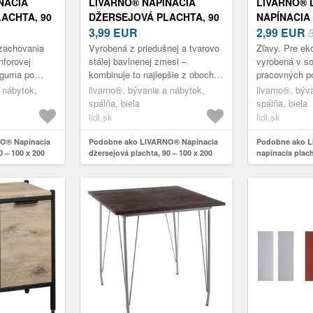
NACIA
LIVARNO® NAPÍNACIA
LIVARNO® 
ACHTA, 90
DŽERSEJOVÁ PLACHTA, 90
NAPÍNACIA
(BIELA)
– 100 X 200 CM (BIELA)
3,99
EUR
MIKROVLÁKN
2,99
EUR
200 CM (BI
 zachovania
Vyrobená z priedušnej a tvarovo
Zľavy. Pre ek
nforovej
stálej bavlnenej zmesi –
vyrobená v s
 guma po
kombinuje to najlepšie z oboch
pracovných p
rilieha Vhodná
vlákien Garancia zachovania
Sťahovacia g
 nábytok,
livarno®, bývanie a nábytok,
livarno®, býv
 do 20 cm
rozmerov vďaka sanforovej
perfektne pril
spálňa, biela
spálňa, biela
úprav...
priliehavos...
lidl.sk
lidl.sk
O® Napínacia
Podobne ako LIVARNO® Napínacia
Podobne ako L
0 – 100 x 200
džersejová plachta, 90 – 100 x 200
napínacia plach
cm (biela)
– 100 x 200 cm 