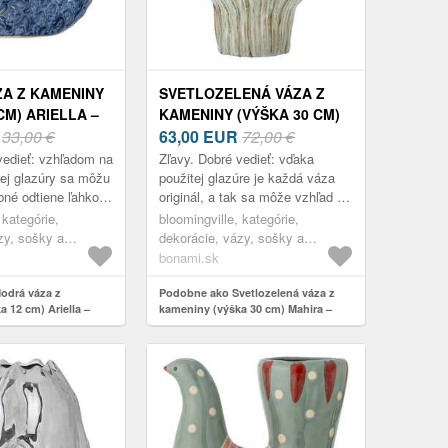
A Z KAMENINY
SVETLOZELENÁ VÁZA Z
CM) ARIELLA –
KAMENINY (VÝŠKA 30 CM)
VILLE
R
33,00 €
MAHIRA – BLOOMINGVILLE
63,00
EUR
72,00 €
vedieť: vzhľadom na
Zľavy. Dobré vedieť: vďaka
ej glazúry sa môžu
použitej glazúre je každá váza
bné odtiene ľahko
originál, a tak sa môže vzhľad pri
ačných fotografií.
každom kuse ľahko líšiť.
 kategórie,
bloomingville, kategórie,
zy, sošky a
dekorácie, vázy, sošky a
glóbusy, vázy
bonami.sk
odrá váza z
Podobne ako Svetlozelená váza z
 12 cm) Ariella –
kameniny (výška 30 cm) Mahira –
Bloomingville