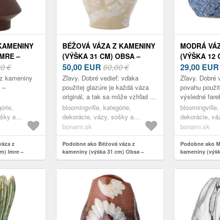
KAMENINY
BÉŽOVÁ VÁZA Z KAMENINY
MODRÁ VÁZ
IMRE –
(VÝŠKA 31 CM) OBSA –
(VÝŠKA 12 
E
00 €
BLOOMINGVILLE
50,00
EUR
60,00 €
BLOOMING
29,00
EU
 z kameniny
Zľavy. Dobré vedieť: vďaka
Zľavy. Dobré 
 –
použitej glazúre je každá váza
povahu použit
originál, a tak sa môže vzhľad pri
výsledné fare
každom kuse ľahko líšiť.
líšiť od ilustr
órie,
bloomingville, kategórie,
bloomingville,
ošky a
dekorácie, vázy, sošky a
dekorácie, vá
glóbusy, vázy
glóbusy, vázy
bonami.sk
bonami.sk
váza z
Podobne ako Béžová váza z
Podobne ako M
m) Imre –
kameniny (výška 31 cm) Obsa –
kameniny (výška
Bloomingville
Bloomingville