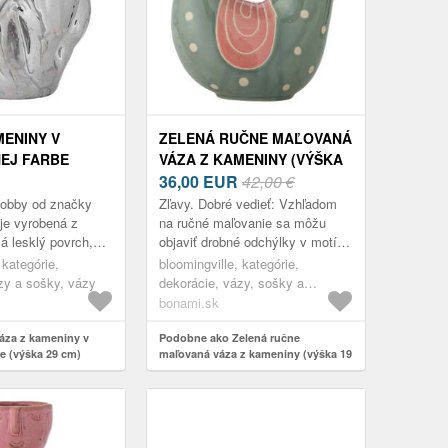
MENINY V
ZELENÁ RUČNE MAĽOVANÁ
EJ FARBE
VÁZA Z KAMENINY (VÝŠKA
CM) BOBBY –
19 CM) TRUDY –
36,00
EUR
42,00 €
VILLE
BLOOMINGVILLE
Bobby od značky
Zľavy. Dobré vedieť: Vzhľadom
 je vyrobená z
na ručné maľovanie sa môžu
 lesklý povrch,
objaviť drobné odchýlky v motíve
dráža svetlo. Jej
a intenzite farieb. Tento fakt nie
 kategórie,
bloomingville, kategórie,
epravidelný tvar
je chybou, ale iba dodáva kaž...
zy a sošky, vázy
dekorácie, vázy, sošky a
glóbusy, vázy
bonami.sk
áza z kameniny v
Podobne ako Zelená ručne
be (výška 29 cm)
maľovaná váza z kameniny (výška 19
ngville
cm) Trudy – Bloomingville