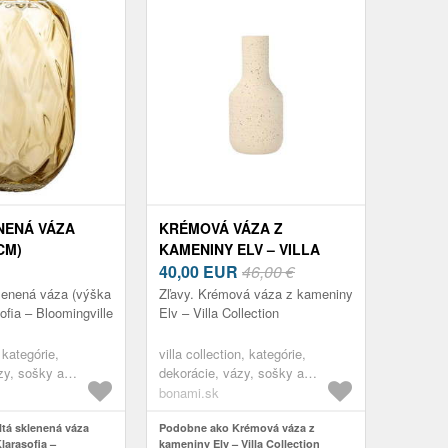
NENÁ VÁZA
KRÉMOVÁ VÁZA Z
CM)
KAMENINY ELV – VILLA
A –
COLLECTION
40,00
EUR
46,00 €
VILLE
klenená váza (výška
Zľavy. Krémová váza z kameniny
ofia – Bloomingville
Elv – Villa Collection
 kategórie,
villa collection, kategórie,
zy, sošky a
dekorácie, vázy, sošky a
glóbusy, vázy
bonami.sk
tá sklenená váza
Podobne ako Krémová váza z
larasofia –
kameniny Elv – Villa Collection