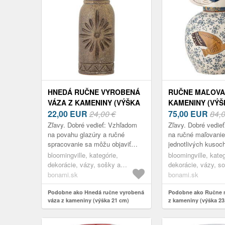
HNEDÁ RUČNE VYROBENÁ
RUČNE MAĽOVA
VÁZA Z KAMENINY (VÝŠKA
KAMENINY (VÝŠK
21 CM) GERDE –
22,00
EUR
24,00 €
CM) HEZHA –
75,00
EUR
84,
BLOOMINGVILLE
BLOOMINGVILL
Zľavy. Dobré vedieť: Vzhľadom
Zľavy. Dobré vedie
na povahu glazúry a ručné
na ručné maľovanie
spracovanie sa môžu objaviť
jednotlivých kusoch
odchýlky vo farebnom prevedení.
drobné odchýlky v 
bloomingville, kategórie,
bloomingville, kateg
Tento fakt nie je chybou, ale iba
farbe. Tento fakt ni
dekorácie, vázy, sošky a
dekorácie, vázy, s
dodá...
ale i...
glóbusy, vázy
glóbusy, vázy
bonami.sk
bonami.sk
Podobne ako Hnedá ručne vyrobená
Podobne ako Ručne 
váza z kameniny (výška 21 cm)
z kameniny (výška 23
Gerde – Bloomingville
Bloomingville