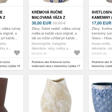
NE
KRÉMOVÁ RUČNE
SVETLOSIV
A Z
MAĽOVANÁ VÁZA Z
KAMENINY (
KA 19 CM)
KAMENINY (VÝŠKA 17 CM)
30,00
EUR
35,00 €
CM) GRECO
17,00
EU
INGVILLE
TAZA – BLOOMINGVILLE
NORDIC
: vďaka ručnej
Zľavy. Dobré vedieť: vďaka ručnej
Zľavy. Svetlo
 originál, a
maľbe je každá váza originál, a
kameniny (vý
 pri každom
tak sa môže vzhľad pri každom
Greco – Hous
kuse ľahko líšiť.
órie,
bloomingville, kategórie,
house nordic,
ošky a
dekorácie, vázy, sošky a
dekorácie, vá
glóbusy, vázy
glóbusy, vázy
bonami.sk
bonami.sk
á ručne
Podobne ako Krémová ručne
Podobne ako Sv
eniny (výška 19
maľovaná váza z kameniny (výška 17
kameniny (výšk
ville
cm) Taza – Bloomingville
House Nordic