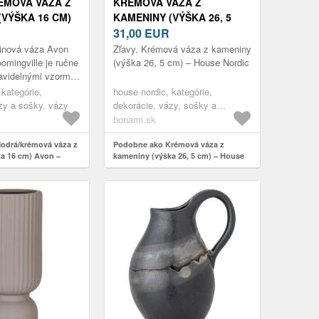
ÉMOVÁ VÁZA Z
KRÉMOVÁ VÁZA Z
(VÝŠKA 16 CM)
KAMENINY (VÝŠKA 26, 5
OOMINGVILLE
CM) – HOUSE NORDIC
31,00
EUR
inová váza Avon
Zľavy. Krémová váza z kameniny
omingville je ručne
(výška 26, 5 cm) – House Nordic
avidelnými vzormi,
u po jej povrchu a
 kategórie,
house nordic, kategórie,
inečný dojem. Ru...
zy a sošky, vázy
dekorácie, vázy, sošky a
glóbusy, vázy
bonami.sk
odrá/krémová váza z
Podobne ako Krémová váza z
a 16 cm) Avon –
kameniny (výška 26, 5 cm) – House
Nordic