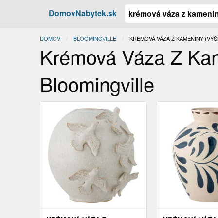
DomovNabytek.sk
DOMOV
BLOOMINGVILLE
ACTUAL:
KRÉMOVÁ VÁZA Z KAMENINY (VÝŠK
Krémová Váza Z Kam
Bloomingville