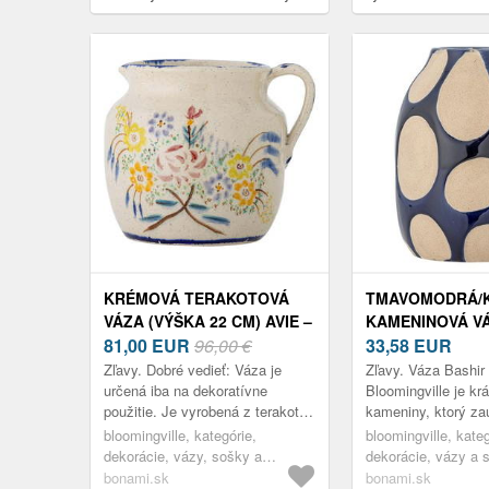
(výška 16 cm) Yule – Bloomingville
Bloomingville
KRÉMOVÁ TERAKOTOVÁ
TMAVOMODRÁ/
VÁZA (VÝŠKA 22 CM) AVIE –
KAMENINOVÁ VÁ
BLOOMINGVILLE
81,00
EUR
96,00 €
20 CM) BASHIR 
33,58
EUR
BLOOMINGVILL
Zľavy. Dobré vedieť: Váza je
Zľavy. Váza Bashir
určená iba na dekoratívne
Bloomingville je kr
použitie. Je vyrobená z terakoty
kameniny, ktorý za
– vysokopriepustného materiálu,
zaoblenou siluetou.
bloomingville, kategórie,
bloomingville, kateg
pri ktorom nemožno zaručiť
pokrytý lesklou gla
dekorácie, vázy, sošky a
dekorácie, vázy a 
vodotes...
glóbusy, vázy
bonami.sk
bonami.sk