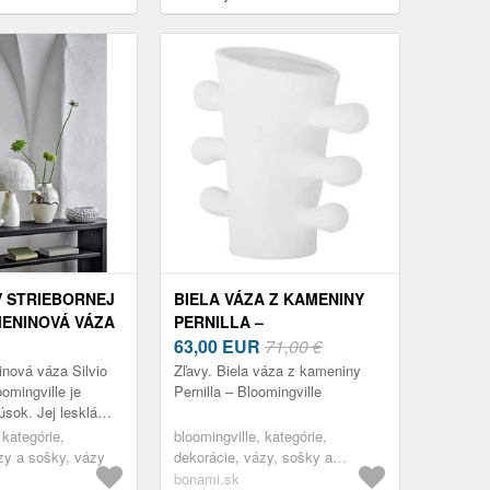
 STRIEBORNEJ
BIELA VÁZA Z KAMENINY
ENINOVÁ VÁZA
PERNILLA –
CM) SILVIO –
BLOOMINGVILLE
63,00
EUR
71,00 €
VILLE
nová váza Silvio
Zľavy. Biela váza z kameniny
omingville je
Pernilla – Bloomingville
úsok. Jej lesklá
jemným, vlnitým
 kategórie,
bloomingville, kategórie,
ára zaujímavý
zy a sošky, vázy
dekorácie, vázy, sošky a
.
glóbusy, vázy
bonami.sk