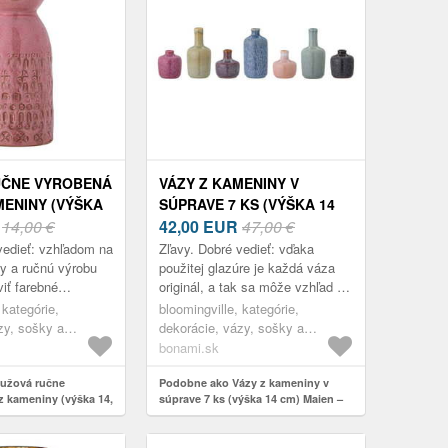
UČNE VYROBENÁ
VÁZY Z KAMENINY V
MENINY (VÝŠKA
SÚPRAVE 7 KS (VÝŠKA 14
EMBLA –
R
14,00 €
CM) MAIEN –
42,00
EUR
47,00 €
VILLE
BLOOMINGVILLE
vedieť: vzhľadom na
Zľavy. Dobré vedieť: vďaka
y a ručnú výrobu
použitej glazúre je každá váza
iť farebné
originál, a tak sa môže vzhľad pri
o fakt nie je
každom kuse ľahko líšiť.
 kategórie,
bloomingville, kategórie,
iba dodáva každému
zy, sošky a
dekorácie, vázy, sošky a
glóbusy, vázy
bonami.sk
užová ručne
Podobne ako Vázy z kameniny v
z kameniny (výška 14,
súprave 7 ks (výška 14 cm) Maien –
Bloomingville
Bloomingville