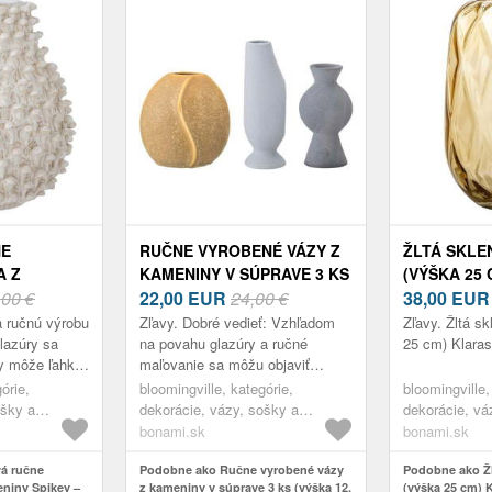
NE
RUČNE VYROBENÉ VÁZY Z
ŽLTÁ SKLE
A Z
KAMENINY V SÚPRAVE 3 KS
(VÝŠKA 25 
EY –
,00 €
(VÝŠKA 12, 5 CM)
22,00
EUR
24,00 €
KLARASOFI
38,00
EUR
E
MIACECILIA –
BLOOMING
 ručnú výrobu
Zľavy. Dobré vedieť: Vzhľadom
Zľavy. Žltá s
BLOOMINGVILLE
lazúry sa
na povahu glazúry a ručné
25 cm) Klaras
y môže ľahko
maľovanie sa môžu objaviť
 fotografií.
odchýlky vo farebnom prevedení.
órie,
bloomingville, kategórie,
bloomingville,
dáva každé...
Tento fakt nie je chybou, ale iba
ošky a
dekorácie, vázy, sošky a
dekorácie, vá
dodáva...
glóbusy, vázy
glóbusy, vázy
bonami.sk
bonami.sk
á ručne
Podobne ako Ručne vyrobené vázy
Podobne ako Žl
niny Spikey –
z kameniny v súprave 3 ks (výška 12,
(výška 25 cm) K