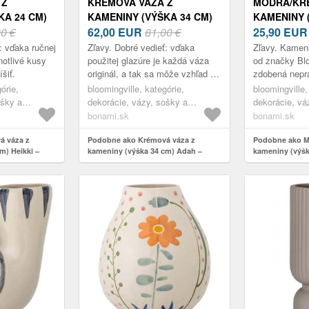
 Z
KRÉMOVÁ VÁZA Z
MODRÁ/KR
KA 24 CM)
KAMENINY (VÝŠKA 34 CM)
KAMENINY 
MINGVILLE
00 €
ADAH – BLOOMINGVILLE
62,00
EUR
81,00 €
AVON – BL
25,90
EUR
: vďaka ručnej
Zľavy. Dobré vedieť: vďaka
Zľavy. Kamen
otlivé kusy
použitej glazúre je každá váza
od značky Blo
šiť.
originál, a tak sa môže vzhľad pri
zdobená nepr
každom kuse ľahko líšiť.
ktoré sa tiahn
órie,
bloomingville, kategórie,
bloomingville,
vytvárajú jed
ošky a
dekorácie, vázy, sošky a
dekorácie, vá
glóbusy, vázy
bonami.sk
bonami.sk
á váza z
Podobne ako Krémová váza z
Podobne ako M
m) Heikki –
kameniny (výška 34 cm) Adah –
kameniny (výšk
Bloomingville
Bloomingville