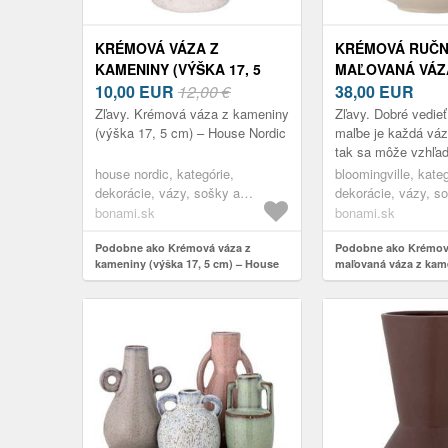
KRÉMOVÁ VÁZA Z
KRÉMOVÁ RUČ
KAMENINY (VÝŠKA 17, 5
MAĽOVANÁ VÁZ
CM) – HOUSE NORDIC
10,00
EUR
12,00 €
KAMENINY (VÝŠ
38,00
EUR
TRUDY – BLOOM
Zľavy. Krémová váza z kameniny
Zľavy. Dobré vedieť
(výška 17, 5 cm) – House Nordic
maľbe je každá váza
tak sa môže vzhľad
kuse ľahko líšiť.
house nordic, kategórie,
bloomingville, kateg
dekorácie, vázy, sošky a
dekorácie, vázy, s
glóbusy, vázy
glóbusy, vázy
bonami.sk
bonami.sk
Podobne ako Krémová váza z
Podobne ako Krémov
kameniny (výška 17, 5 cm) – House
maľovaná váza z kam
Nordic
cm) Trudy – Blooming