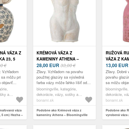
NÁ VÁZA Z
KRÉMOVÁ VÁZA Z
RUŽOVÁ R
A 23, 5
KAMENINY ATHENA –
VÁZA Z KA
00 €
BLOOMINGVILLE
28,00
EUR
33,00 €
14, 5 CM) 
13,00
EU
E
BLOOMING
ť: Vzhľadom
Zľavy. Vzhľadom na povahu
Zľavy. Dobré 
 sa môžu pri
použitej glazúry sa výsledná
povahu glazúr
 objaviť
farba vázy môže ľahko líšiť od
sa môžu objav
motíve a
ilustračných fotografií. Táto
odchýlky. Tent
órie,
bloomingville, kategórie,
bloomingville,
e je chybou,
skutočnosť však dodáva
chybou, ale 
ošky a
dekorácie, vázy, sošky a
dekorácie, vá
každému kusu je...
produktu...
glóbusy, vázy
glóbusy, vázy
bonami.sk
bonami.sk
maľovaná váza
Podobne ako Krémová váza z
Podobne ako R
, 5 cm) Hezha –
kameniny Athena – Bloomingville
vyrobená váza 
5 cm) Embla – 