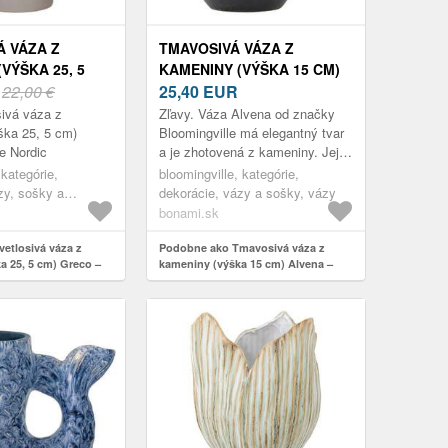
Á VÁZA Z
TMAVOSIVÁ VÁZA Z
VÝŠKA 25, 5
KAMENINY (VÝŠKA 15 CM)
 – HOUSE
R
22,00 €
ALVENA – BLOOMINGVILLE
25,40
EUR
sivá váza z
Zľavy. Váza Alvena od značky
ška 25, 5 cm)
Bloomingville má elegantný tvar
e Nordic
a je zhotovená z kameniny. Jej
povrch zdobí reaktívna glazúra,
 kategórie,
bloomingville, kategórie,
ktorá každému kusu
zy, sošky a
dekorácie, vázy a sošky, vázy
prepožičiav...
bonami.sk
etlosivá váza z
Podobne ako Tmavosivá váza z
a 25, 5 cm) Greco –
kameniny (výška 15 cm) Alvena –
Bloomingville