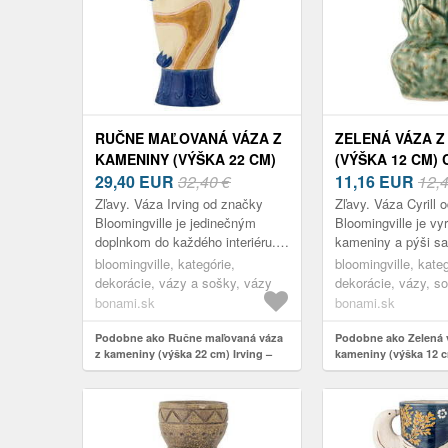
RUČNE MAĽOVANÁ VÁZA Z
ZELENÁ VÁZA Z
KAMENINY (VÝŠKA 22 CM)
(VÝŠKA 12 CM) 
IRVING – BLOOMINGVILLE
29,40
EUR
32,40 €
BLOOMINGVILL
11,16
EUR
12,
Zľavy. Váza Irving od značky
Zľavy. Váza Cyrill 
Bloomingville je jedinečným
Bloomingville je vy
doplnkom do každého interiéru.
kameniny a pýši s
Je vyrobená z kameniny a jej
tvarom. Vzhľadom n
bloomingville, kategórie,
bloomingville, kateg
tvar pripomína rybu, čo jej
povahu glazúry sa 
dekorácie, vázy a sošky, vázy
dekorácie, vázy, s
dodáva hr...
jednotlivýc...
glóbusy, vázy
bonami.sk
bonami.sk
Podobne ako Ručne maľovaná váza
Podobne ako Zelená 
z kameniny (výška 22 cm) Irving –
kameniny (výška 12 cm
Bloomingville
Bloomingville