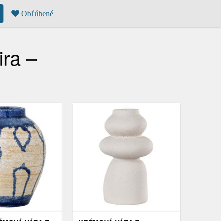
Obľúbené
ra –