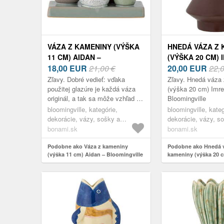
VÁZA Z KAMENINY (VÝŠKA
HNEDÁ VÁZA Z 
11 CM) AIDAN –
(VÝŠKA 20 CM) 
BLOOMINGVILLE
18,00
EUR
21,00 €
BLOOMINGVILL
20,00
EUR
22,
Zľavy. Dobré vedieť: vďaka
Zľavy. Hnedá váza
použitej glazúre je každá váza
(výška 20 cm) Imre
originál, a tak sa môže vzhľad pri
Bloomingville
každom kuse ľahko líšiť.
bloomingville, kategórie,
bloomingville, kateg
dekorácie, vázy, sošky a
dekorácie, vázy, s
glóbusy, vázy
glóbusy, vázy
bonami.sk
bonami.sk
Podobne ako Váza z kameniny
Podobne ako Hnedá 
(výška 11 cm) Aidan – Bloomingville
kameniny (výška 20 c
Bloomingville