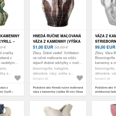
 KAMENINY
HNEDÁ RUČNE MAĽOVANÁ
VÁZA Z KA
CYRILL –
VÁZA Z KAMENINY (VÝŠKA
STRIEBORN
E
40 €
30 CM) OBSA –
51,00
EUR
58,00 €
(VÝŠKA 29 
99,00
EUR
BLOOMINGVILLE
BLOOMING
od značky
Zľavy. Dobré vedieť: Vzhľadom
Zľavy. Váza 
robená z
na ručné maľovanie sa môžu
Bloomingville
a osobitým
objaviť drobné odchýlky v motíve
kameniny a má
a prirodzenú
a intenzite farieb. Tento fakt nie
ktorý krásne o
órie,
bloomingville, kategórie,
bloomingville,
môžu pri
je chybou, ale iba dodáva kaž...
organický a n
ošky a
dekorácie, vázy, sošky a
dekorácie, vá
spolu s...
glóbusy, vázy
bonami.sk
bonami.sk
váza z
Podobne ako Hnedá ručne maľovaná
Podobne ako V
) Cyrill –
váza z kameniny (výška 30 cm) Obsa
striebornej far
– Bloomingville
Bobby – Bloomi