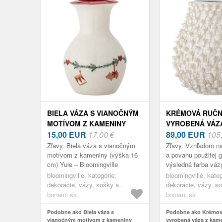
BIELA VÁZA S VIANOČNÝM
KRÉMOVÁ RUČ
MOTÍVOM Z KAMENINY
VYROBENÁ VÁZ
(VÝŠKA 16 CM) YULE –
15,00
EUR
17,00 €
KAMENINY SPIK
89,00
EUR
105
BLOOMINGVILLE
BLOOMINGVILL
Zľavy. Biela váza s vianočným
Zľavy. Vzhľadom na
motívom z kameniny (výška 16
a povahu použitej g
cm) Yule – Bloomingville
výsledná farba váz
líšiť od ilustračných
bloomingville, kategórie,
bloomingville, kateg
Táto skutočnosť do
dekorácie, vázy, sošky a
dekorácie, vázy, s
glóbusy, vázy
glóbusy, vázy
bonami.sk
bonami.sk
Podobne ako Biela váza s
Podobne ako Krémov
vianočným motívom z kameniny
vyrobená váza z kame