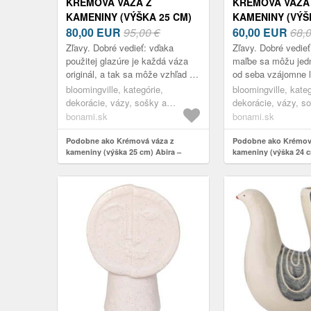
KRÉMOVÁ VÁZA Z
KRÉMOVÁ VÁZA
KAMENINY (VÝŠKA 25 CM)
KAMENINY (VÝŠ
ABIRA – BLOOMINGVILLE
80,00
EUR
95,00 €
HEIKKI – BLOO
60,00
EUR
68,
Zľavy. Dobré vedieť: vďaka
Zľavy. Dobré vedieť
použitej glazúre je každá váza
maľbe sa môžu jedn
originál, a tak sa môže vzhľad pri
od seba vzájomne lí
každom kuse ľahko líšiť.
bloomingville, kategórie,
bloomingville, kateg
dekorácie, vázy, sošky a
dekorácie, vázy, s
glóbusy, vázy
glóbusy, vázy
bonami.sk
bonami.sk
Podobne ako Krémová váza z
Podobne ako Krémov
kameniny (výška 25 cm) Abira –
kameniny (výška 24 c
Bloomingville
Bloomingville