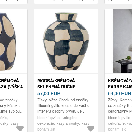
5 cm) Miacecilia – Bloomingville
Bloomingville
KRÉMOVÁ
MODRÁ/KRÉMOVÁ
KRÉMOVÁ/V
ZA (VÝŠKA
SKLENENÁ RUČNE
FARBE KAM
–
MAĽOVANÁ VÁZA (VÝŠKA
57,00
EUR
(VÝŠKA 26 
64,00
EUR
E
24 CM) CHECK –
BLOOMING
 od značky
Zľavy. Váza Check od značky
Zľavy. Kameni
BLOOMINGVILLE
ásny kúsok z
Bloomingville vnesie do vášho
od značky Blo
ujme svojou
interiéru osobitý prvok. Je
dekoratívny k
 Jej povrch je
vyrobená z kvalitnej kameniny a
horná časť s 
órie,
bloomingville, kategórie,
bloomingville,
zúrou. Dom...
zdobí ju ručne maľovaný grafický
okrajom vytv
sošky, vázy
dekorácie, vázy a sošky, vázy
dekorácie, vá
vzo...
kontrast s m..
bonami.sk
bonami.sk