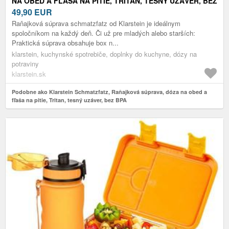
NA OBED A FĽAŠA NA PITIE, TRITAN, TESNÝ UZÁVER, BEZ
BPA
49,90
EUR
Raňajková súprava schmatzfatz od Klarstein je ideálnym
spoločníkom na každý deň. Či už pre mladých alebo starších:
Praktická súprava obsahuje box n...
klarstein, kuchynské spotrebiče, doplnky do kuchyne, dózy na
potraviny
klarstein.sk
Podobne ako Klarstein Schmatzfatz, Raňajková súprava, dóza na obed a
fľaša na pitie, Tritan, tesný uzáver, bez BPA