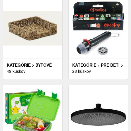
KATEGÓRIE > BYTOVÉ
KATEGÓRIE > PRE DETI >
DOPLNKY > DOPLNKY DO
49 kúskov
HRY A HRAČKY > DETSKÉ
28 kúskov
KUCHYNE > KUCHYNSKÉ
HRAČKY > DETSKÉ
ORGANIZÉRY > DRŽIAKY
PREMIETAČKY A
NA SERVÍTKY
KALEIDOSKOPY