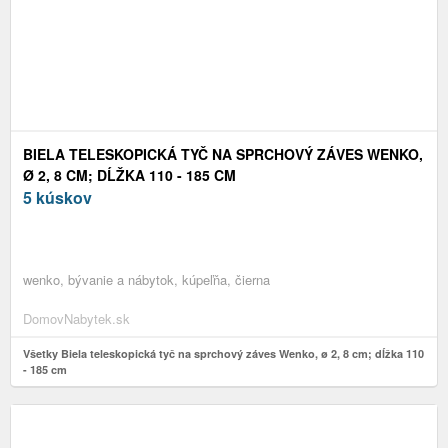
BIELA TELESKOPICKÁ TYČ NA SPRCHOVÝ ZÁVES WENKO,
Ø 2, 8 CM; DĹŽKA 110 - 185 CM
5 kúskov
wenko, bývanie a nábytok, kúpeľňa, čierna
DomovNabytek.sk
Všetky Biela teleskopická tyč na sprchový záves Wenko, ø 2, 8 cm; dĺžka 110
- 185 cm