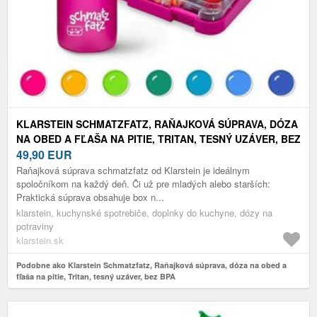
KLARSTEIN SCHMATZFATZ, RAŇAJKOVÁ SÚPRAVA, DÓZA
NA OBED A FĽAŠA NA PITIE, TRITAN, TESNÝ UZÁVER, BEZ
BPA
49,90
EUR
Raňajková súprava schmatzfatz od Klarstein je ideálnym
spoločníkom na každý deň. Či už pre mladých alebo starších:
Praktická súprava obsahuje box n...
klarstein, kuchynské spotrebiče, doplnky do kuchyne, dózy na
potraviny
klarstein.sk
Podobne ako Klarstein Schmatzfatz, Raňajková súprava, dóza na obed a
fľaša na pitie, Tritan, tesný uzáver, bez BPA