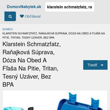
DomovNabytek.sk
Obľúbené
DOMOV
ACTUAL:
KLARSTEIN SCHMATZFATZ, RAŇAJKOVÁ SÚPRAVA, DÓZA NA OBED A FĽAŠA NA
PITIE, TRITAN, TESNÝ UZÁVER, BEZ BPA
Klarstein Schmatzfatz,
Raňajková Súprava,
Dóza Na Obed A
Triediť
Fľaša Na Pitie, Tritan,
Tesný Uzáver, Bez
BPA