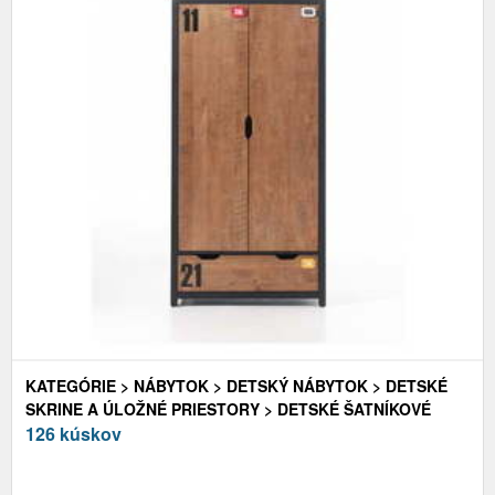
KATEGÓRIE > NÁBYTOK > DETSKÝ NÁBYTOK > DETSKÉ
SKRINE A ÚLOŽNÉ PRIESTORY > DETSKÉ ŠATNÍKOVÉ
SKRINE
126 kúskov