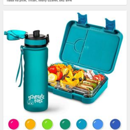
fľaša na pitie, Tritan, tesný uzáver, bez BPA