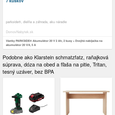
7 kúskov
parkside®, dielňa a záhrada, aku náradie
DomovNabytek.sk
Všetky PARKSIDE® Akumulátor 20 V 2 Ah, 2 kusy + Dvojitá nabíjačka na
akumulátor 20 V/4, 5 A
Podobne ako Klarstein schmatzfatz, raňajková
súprava, dóza na obed a fľaša na pitie, Tritan,
tesný uzáver, bez BPA