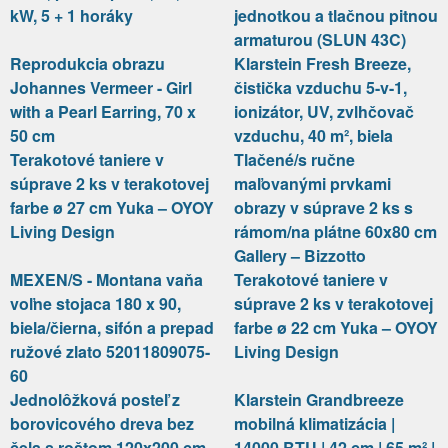
kW, 5 + 1 horáky
jednotkou a tlačnou pitnou
armaturou (SLUN 43C)
Reprodukcia obrazu
Klarstein Fresh Breeze,
Johannes Vermeer - Girl
čistička vzduchu 5-v-1,
with a Pearl Earring, 70 x
ionizátor, UV, zvlhčovač
50 cm
vzduchu, 40 m², biela
Terakotové taniere v
Tlačené/s ručne
súprave 2 ks v terakotovej
maľovanými prvkami
farbe ø 27 cm Yuka – OYOY
obrazy v súprave 2 ks s
Living Design
rámom/na plátne 60x80 cm
Gallery – Bizzotto
MEXEN/S - Montana vaňa
Terakotové taniere v
voľne stojaca 180 x 90,
súprave 2 ks v terakotovej
biela/čierna, sifón a prepad
farbe ø 22 cm Yuka – OYOY
ružové zlato 52011809075-
Living Design
60
Jednolôžková posteľ z
Klarstein Grandbreeze
borovicového dreva bez
mobilná klimatizácia |
čela s roštom 120x200 cm
14000 BTU | 42 cm | 65 m² |