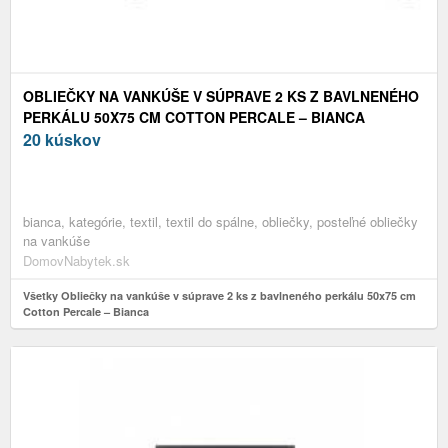
OBLIEČKY NA VANKÚŠE V SÚPRAVE 2 KS Z BAVLNENÉHO
PERKÁLU 50X75 CM COTTON PERCALE – BIANCA
20 kúskov
bianca, kategórie, textil, textil do spálne, obliečky, posteľné obliečky
na vankúše
DomovNabytek.sk
Všetky Obliečky na vankúše v súprave 2 ks z bavlneného perkálu 50x75 cm
Cotton Percale – Bianca