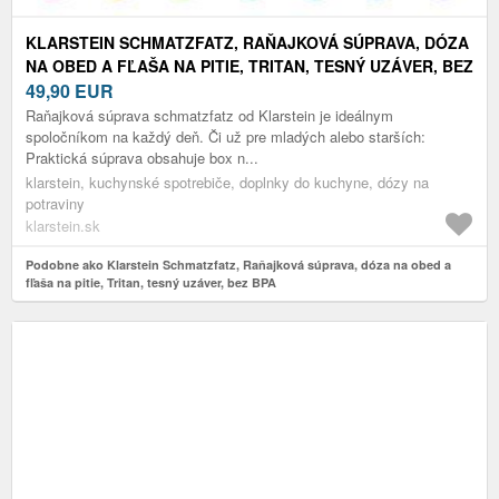
KLARSTEIN SCHMATZFATZ, RAŇAJKOVÁ SÚPRAVA, DÓZA
NA OBED A FĽAŠA NA PITIE, TRITAN, TESNÝ UZÁVER, BEZ
BPA
49,90
EUR
Raňajková súprava schmatzfatz od Klarstein je ideálnym
spoločníkom na každý deň. Či už pre mladých alebo starších:
Praktická súprava obsahuje box n...
klarstein, kuchynské spotrebiče, doplnky do kuchyne, dózy na
potraviny
klarstein.sk
Podobne ako Klarstein Schmatzfatz, Raňajková súprava, dóza na obed a
fľaša na pitie, Tritan, tesný uzáver, bez BPA