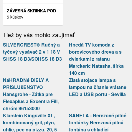
ZÁVESNÁ SKRINKA POD
UMÝVADLO NOVA S
5 kúskov
DOSKOU A KOŠOM NA
BIELIZEŇ 40 CM DUB
Tiež by vás mohlo zaujímať
COAST EVOKE
SILVERCREST® Ručný a
Hnedá TV komoda z
tyčový vysávač 2 v 1 18 V
borovicového dreva a s
SHSS 18 D3/SOHSS 18 D3
dvierkami z ratanu
Marckeric Natasha, šírka
140 cm
NáHRADNé DIELY A
Zlatá stojaca lampa s
PRíSLUšENSTVO
lampou na čítanie vrátane
Hansgrohe - Zátka pre
LED a USB portu - Sevilla
Flexaplus a Excentra Fill,
chróm 96153000
Klarstein Kingsville XL,
SANELA - Nerezové pitné
kombinovaný gril, plyn,
fontánky Nerezová pitná
uhlie, pec na pizzu, 20, 5
fontána s chladící