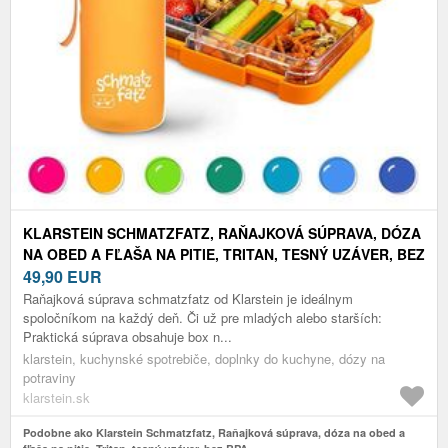
KLARSTEIN SCHMATZFATZ, RAŇAJKOVÁ SÚPRAVA, DÓZA
NA OBED A FĽAŠA NA PITIE, TRITAN, TESNÝ UZÁVER, BEZ
BPA
49,90
EUR
Raňajková súprava schmatzfatz od Klarstein je ideálnym
spoločníkom na každý deň. Či už pre mladých alebo starších:
Praktická súprava obsahuje box n...
klarstein, kuchynské spotrebiče, doplnky do kuchyne, dózy na
potraviny
klarstein.sk
Podobne ako Klarstein Schmatzfatz, Raňajková súprava, dóza na obed a