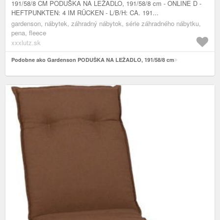
191/58/8 CM PODUŠKA NA LEŽADLO, 191/58/8 cm - ONLINE D -
HEFTPUNKTEN: 4 IM RÜCKEN - L/B/H: CA. 191...
gardenson, nábytek, záhradný nábytok, série záhradného nábytku,
pena, fleece
xxxlutz.sk
Podobne ako Gardenson PODUŠKA NA LEŽADLO, 191/58/8 cm