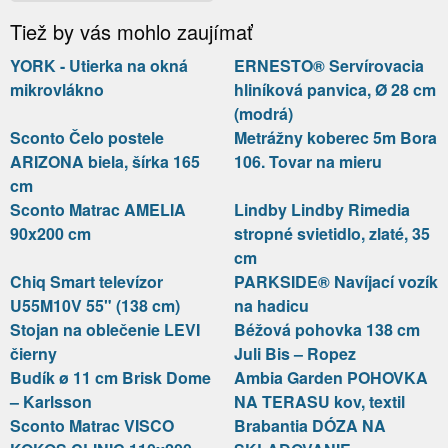
Tiež by vás mohlo zaujímať
YORK - Utierka na okná
ERNESTO® Servírovacia
mikrovlákno
hliníková panvica, Ø 28 cm
(modrá)
Sconto Čelo postele
Metrážny koberec 5m Bora
ARIZONA biela, šírka 165
106. Tovar na mieru
cm
Sconto Matrac AMELIA
Lindby Lindby Rimedia
90x200 cm
stropné svietidlo, zlaté, 35
cm
Chiq Smart televízor
PARKSIDE® Navíjací vozík
U55M10V 55" (138 cm)
na hadicu
Stojan na oblečenie LEVI
Béžová pohovka 138 cm
čierny
Juli Bis – Ropez
Budík ø 11 cm Brisk Dome
Ambia Garden POHOVKA
– Karlsson
NA TERASU kov, textil
Sconto Matrac VISCO
Brabantia DÓZA NA