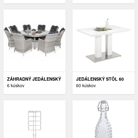
WALLITY
ZÁHRADNÝ JEDÁLENSKÝ
JEDÁLENSKÝ STÔL 60
SET 8+1 POLYRATAN
6 kúskov
CM BIELY
60 kúskov
PRÍRODNÁ