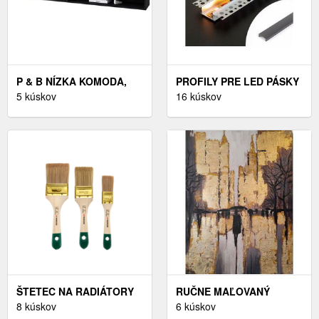
P & B NÍZKA KOMODA,
PROFILY PRE LED PÁSKY
ČIERNA, 180/30/32 CM
5 kúskov
NA ZAPUSTENIE
16 kúskov
ŠTETEC NA RADIÁTORY
RUČNE MAĽOVANÝ
50 MM
8 kúskov
OBRAZ 70X100 CM –
6 kúskov