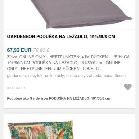
GARDENSON PODUŠKA NA LEŽADLO, 191/58/8 CM
67,92
EUR
79,90 €
Zľavy. ONLINE ONLY - HEFTPUNKTEN: 4 IM RÜCKEN - L/B/H: CA.
191/58/8 CM PODUŠKA NA LEŽADLO, 191/58/8 cm - ONLINE
ONLY - HEFTPUNKTEN: 4 IM RÜCKEN - L/B/H: C...
gardenson, nábytek, online only, online only záhrada, pena, fleece
xxxlutz.sk
Podobne ako Gardenson PODUŠKA NA LEŽADLO, 191/58/8 cm