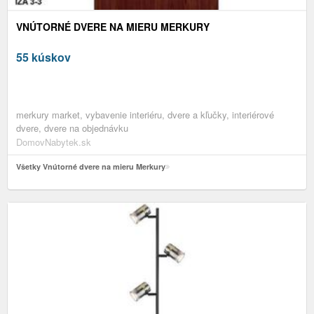
VNÚTORNÉ DVERE NA MIERU MERKURY
55 kúskov
merkury market, vybavenie interiéru, dvere a kľučky, interiérové
dvere, dvere na objednávku
DomovNabytek.sk
Všetky Vnútorné dvere na mieru Merkury