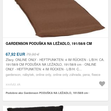
GARDENSON PODUŠKA NA LEŽADLO, 191/58/8 CM
67,92
EUR
79,90 €
Zľavy. ONLINE ONLY - HEFTPUNKTEN: 4 IM RÜCKEN - L/B/H: CA.
191/58/8 CM PODUŠKA NA LEŽADLO, 191/58/8 cm - ONLINE
ONLY - HEFTPUNKTEN: 4 IM RÜCKEN - L/B/H: C...
gardenson, nábytek, online only, online only záhrada, pena, fleece
xxxlutz.sk
Podobne ako Gardenson PODUŠKA NA LEŽADLO, 191/58/8 cm