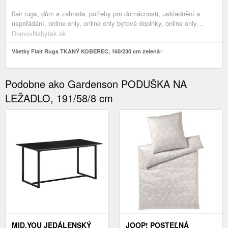
flair rugs, dům a zahrada, potřeby pro domácnosti, uskladnění a
uspořádání, online only, online only bytové doplnky, online only
koberce & rohožky, textil
DomovNabytek.sk
Všetky Flair Rugs TKANÝ KOBEREC, 160/230 cm zelená
Podobne ako Gardenson PODUŠKA NA
LEŽADLO, 191/58/8 cm
MID.YOU JEDÁLENSKÝ
JOOP! POSTEĽNÁ