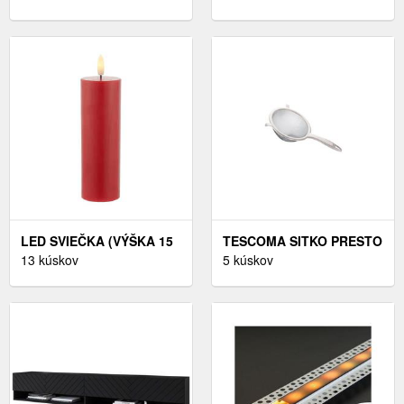
100/130 CM
LED SVIEČKA (VÝŠKA 15
TESCOMA SITKO PRESTO
CM) SILLE – SIRIUS
13 kúskov
¤ 14 CM
5 kúskov