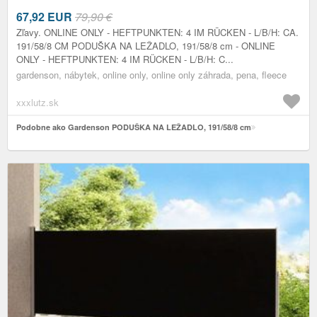
67,92
EUR
79,90 €
Zľavy. ONLINE ONLY - HEFTPUNKTEN: 4 IM RÜCKEN - L/B/H: CA.
191/58/8 CM PODUŠKA NA LEŽADLO, 191/58/8 cm - ONLINE
ONLY - HEFTPUNKTEN: 4 IM RÜCKEN - L/B/H: C...
gardenson, nábytek, online only, online only záhrada, pena, fleece
xxxlutz.sk
Podobne ako Gardenson PODUŠKA NA LEŽADLO, 191/58/8 cm