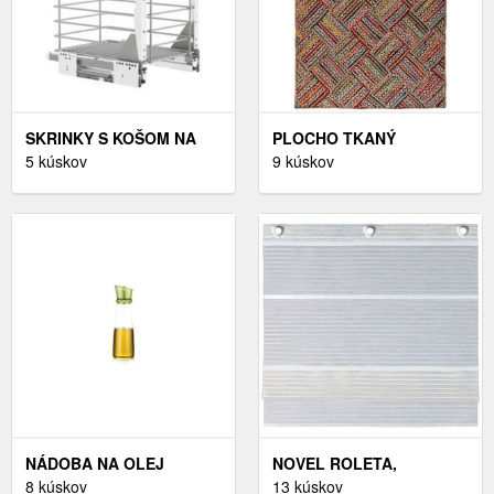
SKRINKY S KOŠOM NA
PLOCHO TKANÝ
PRANIE
5 kúskov
KOBEREC, 120/170 CM,
9 kúskov
VIACFAREBNÁ
NÁDOBA NA OLEJ
NOVEL ROLETA,
VITAMINO 250 ML
8 kúskov
POLOPRIEHĽADNÉ,
13 kúskov