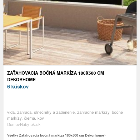
ZAŤAHOVACIA BOČNÁ MARKÍZA 180X500 CM
DEKORHOME
6 kúskov
vida, záhrada, slnečníky a zatienenie, záhradné markízy, bočné
markízy, čierna, kov
DomovNabytek.sk
Všetky Zaťahovacia bočná markíza 180x500 cm Dekorhome