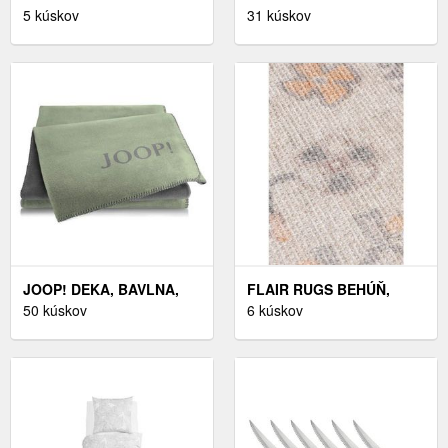
STÔL, ČIERNA, 180/76/90
5 kúskov
BIELIZEŇ, MAKOSATÉN,
31 kúskov
CM
200/200 CM
JOOP! DEKA, BAVLNA,
FLAIR RUGS BEHÚŇ,
150/200 CM
50 kúskov
60/230 CM, PRÍRODNÁ
6 kúskov
FARBA