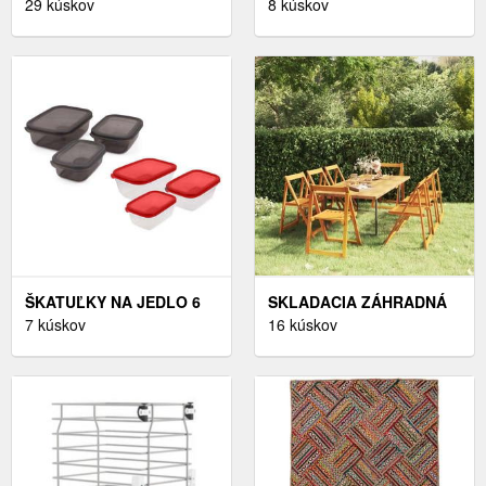
BIELA - BIELA
29 kúskov
SVIETIDLO, 25 CM
8 kúskov
ŠKATUĽKY NA JEDLO 6
SKLADACIA ZÁHRADNÁ
KS – HERMIA
7 kúskov
STOLIČKA 8 KS
16 kúskov
AKÁCIOVÉ DREVO
DEKORHOME