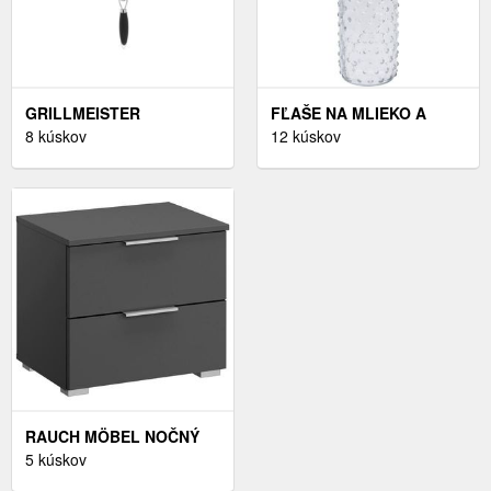
GRILLMEISTER
FĽAŠE NA MLIEKO A
PRÍSLUŠENSTVO NA
8 kúskov
SIRUPY
12 kúskov
GRILOVANIE (ROŠT NA
GRILOVANIE KUKURICE)
RAUCH MÖBEL NOČNÝ
STOLÍK, SIVÁ, 40/42/42
5 kúskov
CM