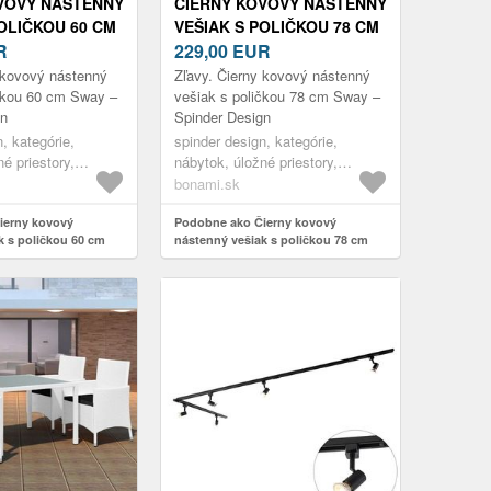
VOVÝ NÁSTENNÝ
ČIERNY KOVOVÝ NÁSTENNÝ
POLIČKOU 60 CM
VEŠIAK S POLIČKOU 78 CM
INDER DESIGN
R
SWAY – SPINDER DESIGN
229,00
EUR
 kovový nástenný
Zľavy. Čierny kovový nástenný
ičkou 60 cm Sway –
vešiak s poličkou 78 cm Sway –
gn
Spinder Design
, kategórie,
spinder design, kategórie,
é priestory,
nábytok, úložné priestory,
jany na oblečenie,
vešiaky a stojany na oblečenie,
bonami.sk
enu
vešiaky na stenu
ierny kovový
Podobne ako Čierny kovový
k s poličkou 60 cm
nástenný vešiak s poličkou 78 cm
 Design
Sway – Spinder Design