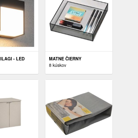
ILAGI - LED
MATNE ČIERNY
 NÁSTENNÉ
KÚPEĽŇOVÝ ORGANIZÉR
8 kúskov
TERNI
NA KOZMETIKU Z
0V IP44
RECYKLOVANÉHO PLASTU
- IDESIGN