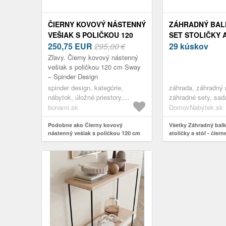
ČIERNY KOVOVÝ NÁSTENNÝ
ZÁHRADNÝ BA
VEŠIAK S POLIČKOU 120
SET STOLIČKY A
CM SWAY – SPINDER
250,75
EUR
295,00 €
ČIERNE
29 kúskov
DESIGN
Zľavy. Čierny kovový nástenný
vešiak s poličkou 120 cm Sway
– Spinder Design
spinder design, kategórie,
záhrada, záhradný 
nábytok, úložné priestory,
záhradné sety, sada
vešiaky a stojany na oblečenie,
záhradné kreslá, ba
bonami.sk
DomovNabytek.sk
vešiaky na stenu
balkónový nábytok,
Podobne ako Čierny kovový
nábytok, nábytok
Všetky Záhradný bal
nástenný vešiak s poličkou 120 cm
stoličky a stôl - čiern
Sway – Spinder Design