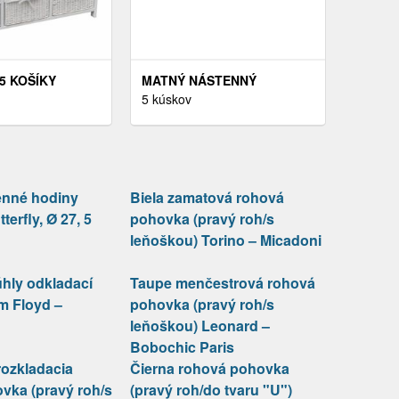
5 KOŠÍKY
MATNÝ NÁSTENNÝ
ÁTKA
ANTIKORO DRŽIAK NA
5 kúskov
E BÍLÁ
UTERÁKY WENKO OREA
TURBO-LOC®
enné hodiny
Biela zamatová rohová
terfly, Ø 27, 5
pohovka (pravý roh/s
leňoškou) Torino – Micadoni
hly odkladací
Taupe menčestrová rohová
cm Floyd –
pohovka (pravý roh/s
leňoškou) Leonard –
Bobochic Paris
rozkladacia
Čierna rohová pohovka
vka (pravý roh/s
(pravý roh/do tvaru "U")