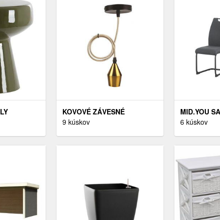
LY
KOVOVÉ ZÁVESNÉ
MID.YOU SA
LÍK Ø 38
SVIETIDLO V ZLATEJ
9 kúskov
PRUŽ. POD
6 kúskov
GHT &
FARBE - CANDELLUX
TEXTÍLIA,
LIGHTING