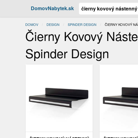
DomovNabytek.sk
DOMOV
DESIGN
SPINDER DESIGN
ACTUAL:
ČIERNY KOVOVÝ NÁ
Čierny Kovový Náste
Spinder Design