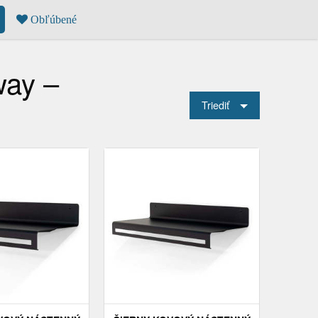
Obľúbené
way –
Triediť