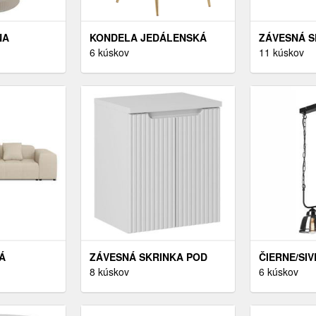
NA
KONDELA JEDÁLENSKÁ
ZÁVESNÁ S
 5 CM
STOLIČKA, ČIERNA VELVET
6 kúskov
CASHMERE 
11 kúskov
ING
LÁTKA/GOLD CHRÓM-
CM KAŠMÍ
ZLATÝ, PERLIA
Á
ZÁVESNÁ SKRINKA POD
ČIERNE/SI
ABILNÁ)
UMÝVADLO NOVA BIELA II S
8 kúskov
SVIETIDLO
6 kúskov
POLITAN
DOSKOU 50 CM BIELA
TIENIDLOM