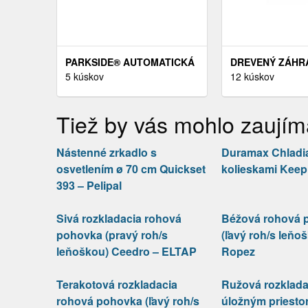
PARKSIDE® AUTOMATICKÁ
DREVENÝ ZÁHR
ZVÁRACIA PRILBA LED
5 kúskov
DOMČEK ASKOL
12 kúskov
PSHL 2 D1 (ČIERNA)
PRÍSTAVKOM 28
LANITPLAST
Tiež by vás mohlo zaujím
Nástenné zrkadlo s
Duramax Chladia
osvetlením ø 70 cm Quickset
kolieskami Keep 
393 – Pelipal
Sivá rozkladacia rohová
Béžová rohová 
pohovka (pravý roh/s
(ľavý roh/s leňo
leňoškou) Ceedro – ELTAP
Ropez
Terakotová rozkladacia
Ružová rozklada
rohová pohovka (ľavý roh/s
úložným priesto