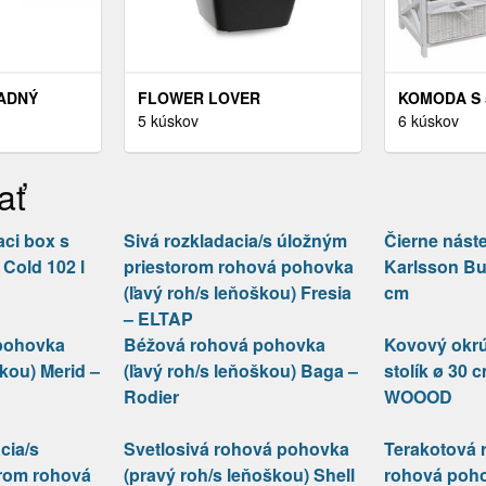
ADNÝ
FLOWER LOVER
KOMODA S 
A 5 S
SAMOZAVLAŽOVACÍ
5 kúskov
DREVO / L
6 kúskov
0
KVETINÁČ QUADRATO
DEKORHOM
MATT ČIERNA, 22 CM
ať
ci box s
Sivá rozkladacia/s úložným
Čierne nást
Cold 102 l
priestorom rohová pohovka
Karlsson But
(ľavý roh/s leňoškou) Fresia
cm
– ELTAP
pohovka
Béžová rohová pohovka
Kovový okrú
škou) Merid –
(ľavý roh/s leňoškou) Baga –
stolík ø 30 
Rodier
WOOOD
cia/s
Svetlosivá rohová pohovka
Terakotová 
rom rohová
(pravý roh/s leňoškou) Shell
rohová poho