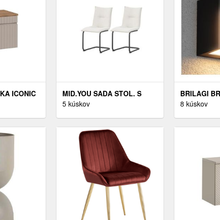
KA ICONIC
MID.YOU SADA STOL. S
BRILAGI BR
M
PRUŽ. PODNOŽÍM, TKANÁ
5 kúskov
VONKAJŠIE
8 kúskov
OAST EVOKE
TEXTÍLIA, KRÉMOVÁ
SVIETIDLO 
LED/12W/23