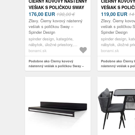
ČIERNY KOVOVÝ NÁSTENNÝ
ČIERNY KOVOV
VEŠIAK S POLIČKOU SWAY
VEŠIAK S POLI
– SPINDER DESIGN
176,00
EUR
198,00 €
– SPINDER DES
119,00
EUR
14
Zľavy. Čierny kovový nástenný
Zľavy. Čierny kovo
vešiak s poličkou Sway –
vešiak s poličkou 
Spinder Design
Spinder Design
spinder design, kategórie,
spinder design, kat
nábytok, úložné priestory,
nábytok, úložné pri
vešiaky a stojany na oblečenie,
vešiaky a stojany n
bonami.sk
bonami.sk
vešiaky na stenu
vešiaky na stenu
Podobne ako Čierny kovový
Podobne ako Čierny 
nástenný vešiak s poličkou Sway –
nástenný vešiak s po
Spinder Design
Spinder Design