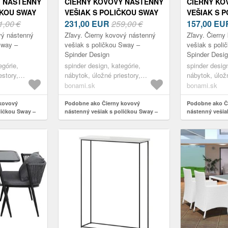
Ý NÁSTENNÝ
ČIERNY KOVOVÝ NÁSTENNÝ
ČIERNY KO
ČKOU SWAY
VEŠIAK S POLIČKOU SWAY
VEŠIAK S 
IGN
1,00 €
– SPINDER DESIGN
231,00
EUR
259,00 €
SWAY – SP
157,00
EU
vý nástenný
Zľavy. Čierny kovový nástenný
Zľavy. Čierny
Sway –
vešiak s poličkou Sway –
vešiak s pol
Spinder Design
Spinder Desi
egórie,
spinder design, kategórie,
spinder design
estory,
nábytok, úložné priestory,
nábytok, úložn
a oblečenie,
vešiaky a stojany na oblečenie,
vešiaky a sto
bonami.sk
bonami.sk
vešiaky na stenu
vešiaky na st
kovový
Podobne ako Čierny kovový
Podobne ako Č
ličkou Sway –
nástenný vešiak s poličkou Sway –
nástenný vešia
Spinder Design
Sway – Spinder