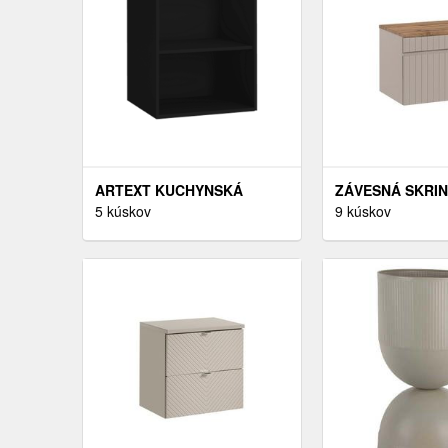
ARTEXT KUCHYNSKÁ
ZÁVESNÁ SKRIN
SKRINKA HORNÁ TREVISO |
5 kúskov
S DOSKOU 60 C
9 kúskov
W2 60 FARBA KORPUSU:
KAŠMÍR/DUB C
ČIERNA