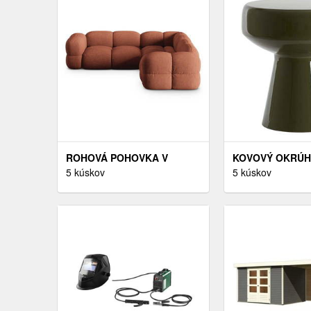
ROHOVÁ POHOVKA V
KOVOVÝ OKRÚH
TEHLOVEJ FARBE
5 kúskov
ODKLADACÍ STO
5 kúskov
LORETTO –
CM DAKWA – LI
COSMOPOLITAN DESIGN
LIVING