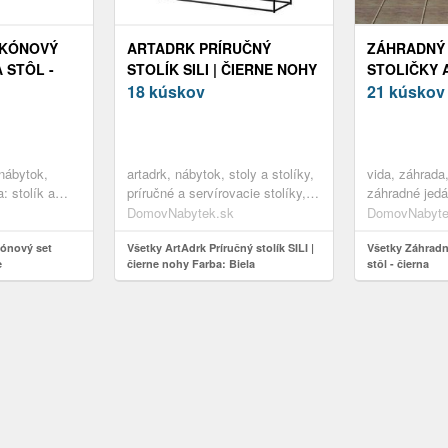
LKÓNOVÝ
ARTADRK PRÍRUČNÝ
ZÁHRADNÝ 
 STÔL -
STOLÍK SILI | ČIERNE NOHY
STOLIČKY A
FARBA: BIELA
18 kúskov
21 kúskov
nábytok,
artadrk, nábytok, stoly a stolíky,
vida, záhrada
: stolík a
príručné a servírovacie stolíky,
záhradné jedá
lkón a terasa,
biely lesk, laminát
umelý ratan, 
DomovNabytek.sk
DomovNabyte
 terasový
kónový set
Všetky ArtAdrk Príručný stolík SILI |
Všetky Záhradný
e
čierne nohy Farba: Biela
stôl - čierna