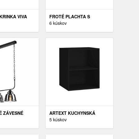
KRINKA VIVA
FROTÉ PLACHTA S
S DOSKOU 60
GUMKOU 2, 0/2, 2 KOL16
6 kúskov
ROVÁ
ŠEDÁ
VÉ ZÁVESNÉ
ARTEXT KUCHYNSKÁ
 SO SKLENENÝM
SKRINKA HORNÁ BONN |
5 kúskov
 - LAMKUR
W2 45 FARBA KORPUSU:
ČIERNA