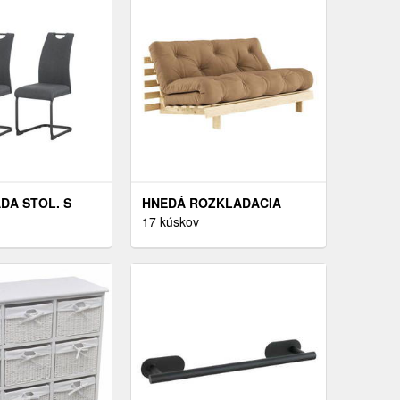
DA STOL. S
HNEDÁ ROZKLADACIA
NOŽÍM, TKANÁ
POHOVKA 160 CM ROOTS -
17 kúskov
 ANTRACITOVÁ
KARUP DESIGN