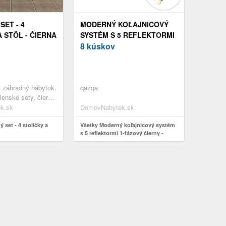
SET - 4
MODERNÝ KOĽAJNICOVÝ
 STÔL - ČIERNA
SYSTÉM S 5 REFLEKTORMI
1-FÁZOVÝ ČIERNY - JEANY
8 kúskov
, záhradný nábytok,
qazqa
lenské sety, čierna,
kov
k.sk
DomovNabytek.sk
 set - 4 stoličky a
Všetky Moderný koľajnicový systém
s 5 reflektormi 1-fázový čierny -
Jeany