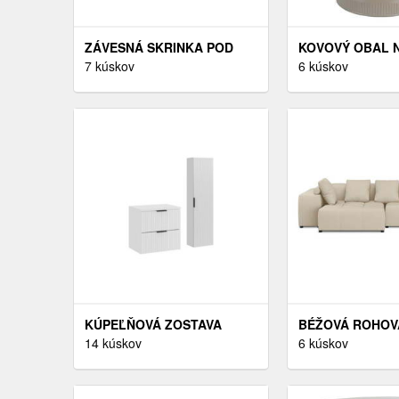
ZÁVESNÁ SKRINKA POD
KOVOVÝ OBAL 
UMÝVADLO VIVA KAŠMÍR S
7 kúskov
KVETINÁČ Ø 25,
6 kúskov
DOSKOU 60 CM KAŠMÍR
TONAR – PT LIV
KÚPEĽŇOVÁ ZOSTAVA
BÉŽOVÁ ROHOV
CASAD S DOSKOU A
14 kúskov
POHOVKA (VARI
6 kúskov
SKRINKAMI 60 CM BIELA
ROME - COSMO
DESIGN