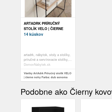
ARTADRK PRÍRUČNÝ
STOLÍK VELO | ČIERNE
NOHY FARBA: DUB
14 kúskov
SONOMA
artadrk, nábytok, stoly a stolíky,
príručné a servírovacie stolíky,
dub sonoma, laminát
DomovNabytek.sk
Všetky ArtAdrk Príručný stolík VELO
| čierne nohy Farba: dub sonoma
Podobne ako Čierny kovov