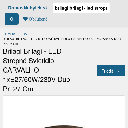
DomovNabytek.sk
Obľúbené
DOMOV
CM
ACTUAL:
BRILAGI BRILAGI - LED STROPNÉ SVIETIDLO CARVALHO 1XE27/60W/230V DUB
PR. 27 CM
Brilagi Brilagi - LED
Stropné Svietidlo
CARVALHO
Triediť
1xE27/60W/230V Dub
Pr. 27 Cm