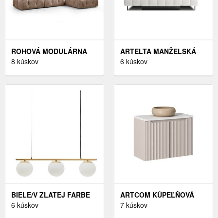
ROHOVÁ MODULÁRNA
ARTELTA MANŽELSKÁ
SEDACIA SÚPRAVA
8 kúskov
POSTEĽ MAGENTTA S
6 kúskov
BUBBLE 288 CM S
VÝKLOPNÝM ROŠTOM |
TABURETOM - VÝBER Z 8
180 X 200 CM FARBA:
PREVEDENÍ
ROYAL 01
BIELE/V ZLATEJ FARBE
ARTCOM KÚPEĽŇOVÁ
KOVOVÉ ZÁVESNÉ
6 kúskov
SKRINKA S UMÝVADLOM
7 kúskov
SVIETIDLO SO
A DOSKOU NOVA