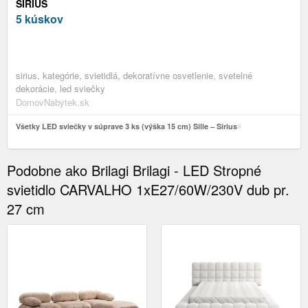
SIRIUS
5 kúskov
sirius, kategórie, svietidlá, dekoratívne osvetlenie, svetelné
dekorácie, led sviečky
DomovNabytek.sk
Všetky LED sviečky v súprave 3 ks (výška 15 cm) Sille – Sirius
Podobne ako Brilagi Brilagi - LED Stropné
svietidlo CARVALHO 1xE27/60W/230V dub pr.
27 cm