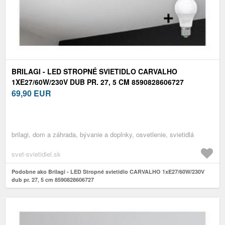
BRILAGI - LED STROPNÉ SVIETIDLO CARVALHO
1XE27/60W/230V DUB PR. 27, 5 CM 8590828606727
69,90
EUR
brilagi, dom a záhrada, bývanie a doplnky, osvetlenie, svietidlá
svet-svietidiel.sk
Podobne ako Brilagi - LED Stropné svietidlo CARVALHO 1xE27/60W/230V
dub pr. 27, 5 cm 8590828606727