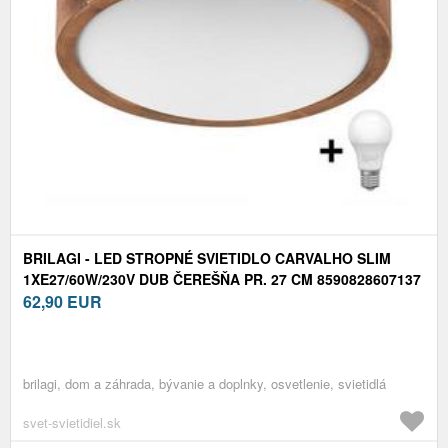
BRILAGI - LED STROPNÉ SVIETIDLO CARVALHO SLIM
1XE27/60W/230V DUB ČEREŠŇA PR. 27 CM 8590828607137
62,90
EUR
brilagi, dom a záhrada, bývanie a doplnky, osvetlenie, svietidlá
svet-svietidiel.sk