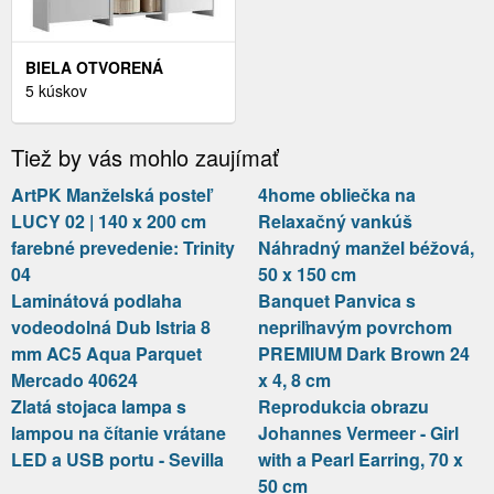
BIELA OTVORENÁ
DETSKÁ ŠATNÍKOVÁ
5 kúskov
SKRIŇA 173X171, 5 CM
CASAMI BRUGES –
Tiež by vás mohlo zaujímať
VIPACK
ArtPK Manželská posteľ
4home obliečka na
LUCY 02 | 140 x 200 cm
Relaxačný vankúš
farebné prevedenie: Trinity
Náhradný manžel béžová,
04
50 x 150 cm
Laminátová podlaha
Banquet Panvica s
vodeodolná Dub Istria 8
nepriľnavým povrchom
mm AC5 Aqua Parquet
PREMIUM Dark Brown 24
Mercado 40624
x 4, 8 cm
Zlatá stojaca lampa s
Reprodukcia obrazu
lampou na čítanie vrátane
Johannes Vermeer - Girl
LED a USB portu - Sevilla
with a Pearl Earring, 70 x
50 cm