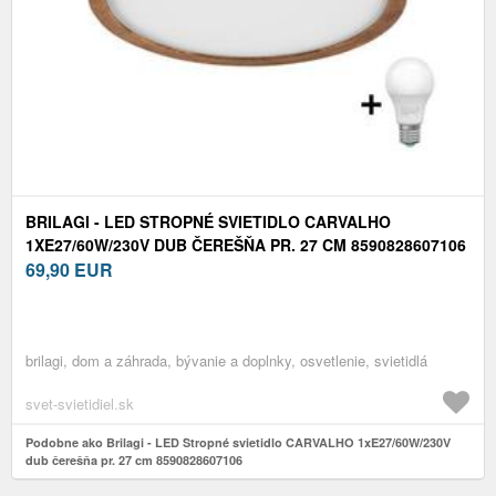
BRILAGI - LED STROPNÉ SVIETIDLO CARVALHO
1XE27/60W/230V DUB ČEREŠŇA PR. 27 CM 8590828607106
69,90
EUR
brilagi, dom a záhrada, bývanie a doplnky, osvetlenie, svietidlá
svet-svietidiel.sk
Podobne ako Brilagi - LED Stropné svietidlo CARVALHO 1xE27/60W/230V
dub čerešňa pr. 27 cm 8590828607106