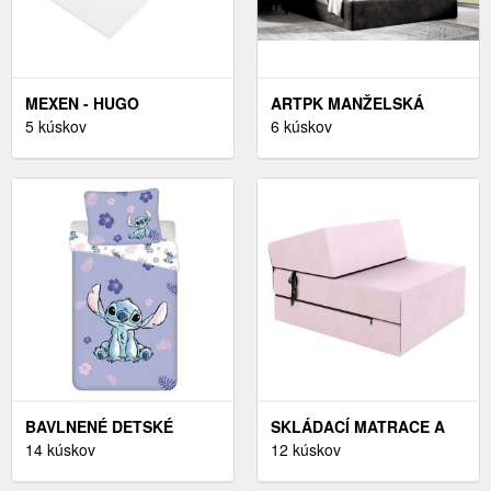
MEXEN - HUGO
ARTPK MANŽELSKÁ
SPRCHOVÁ VANIČKA
5 kúskov
POSTEĽ LUCY 02 | 140 X
6 kúskov
OBDĹŽNIKOVÁ SMC
200 CM FAREBNÉ
150X80 CM, BIELA
PREVEDENIE: TRINITY 16
42108015
BAVLNENÉ DETSKÉ
SKLÁDACÍ MATRACE A
OBLIEČKY NA
14 kúskov
POHOVKA SUZI TRINITY
12 kúskov
JEDNOLÔŽKO 140X200
71 CM - VÝBER Z 7