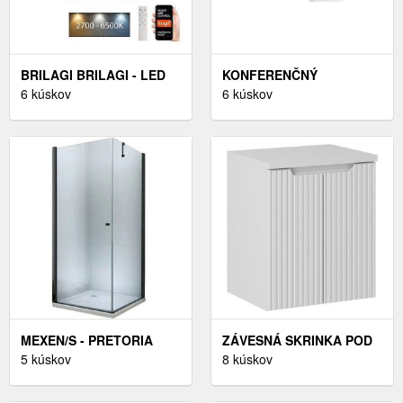
BRILAGI BRILAGI - LED
KONFERENČNÝ
STMIEVATEĽNÉ
6 kúskov
ZÁHRADNÝ STOLÍK
6 kúskov
SVIETIDLO VELVET
BRENES 79, 5 CM -
SMART LED/24W/230V WI-
VÝBER Z 6 PREVEDENÍ
FI TUYA + DO
MEXEN/S - PRETORIA
ZÁVESNÁ SKRINKA POD
SPRCHOVACÍ KÚT 70X80
5 kúskov
UMÝVADLO NOVA BIELA
8 kúskov
CM, TRANSPARENT,
II S DOSKOU 50 CM BIELA
ČIERNA 852-070-080-70-