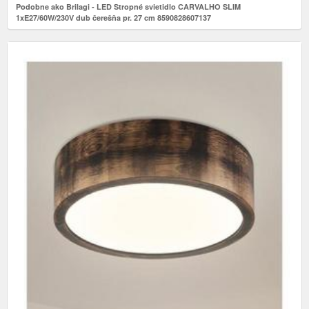
Podobne ako Brilagi - LED Stropné svietidlo CARVALHO SLIM
1xE27/60W/230V dub čerešňa pr. 27 cm 8590828607137