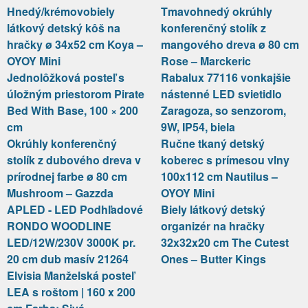
Hnedý/krémovobiely
Tmavohnedý okrúhly
látkový detský kôš na
konferenčný stolík z
hračky ø 34x52 cm Koya –
mangového dreva ø 80 cm
OYOY Mini
Rose – Marckeric
Jednolôžková posteľ s
Rabalux 77116 vonkajšie
úložným priestorom Pirate
nástenné LED svietidlo
Bed With Base, 100 × 200
Zaragoza, so senzorom,
cm
9W, IP54, biela
Okrúhly konferenčný
Ručne tkaný detský
stolík z dubového dreva v
koberec s prímesou vlny
prírodnej farbe ø 80 cm
100x112 cm Nautilus –
Mushroom – Gazzda
OYOY Mini
APLED - LED Podhľadové
Biely látkový detský
RONDO WOODLINE
organizér na hračky
LED/12W/230V 3000K pr.
32x32x20 cm The Cutest
20 cm dub masív 21264
Ones – Butter Kings
Elvisia Manželská posteľ
LEA s roštom | 160 x 200