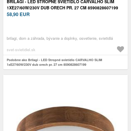
BRILAGI - LED STROPNÉ SVIETIDLO CARVALHO SLIM
1XE27/60W/230V DUB ORECH PR. 27 CM 8590828607199
58,90
EUR
brilagi, dom a záhrada, bývanie a doplnky, osvetlenie, svietidlá
svet-svietidiel.sk
Podobne ako Brilagi - LED Stropné svietidlo CARVALHO SLIM
1xE27/60W/230V dub orech pr. 27 cm 8590828607199