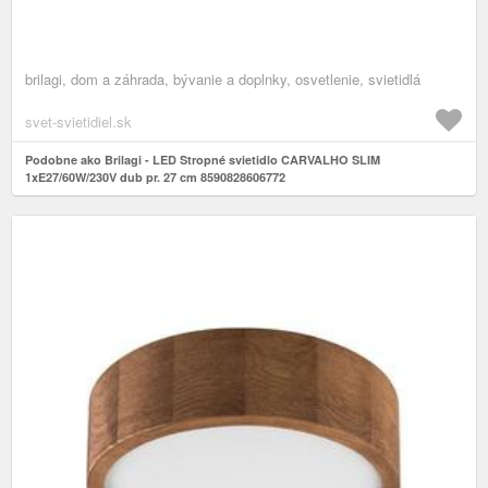
brilagi, dom a záhrada, bývanie a doplnky, osvetlenie, svietidlá
svet-svietidiel.sk
Podobne ako Brilagi - LED Stropné svietidlo CARVALHO SLIM
1xE27/60W/230V dub pr. 27 cm 8590828606772