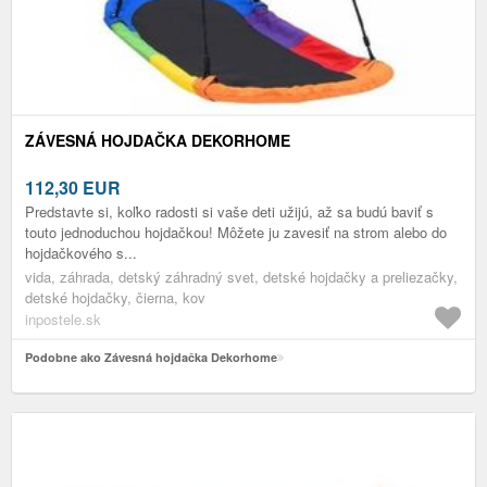
ZÁVESNÁ HOJDAČKA DEKORHOME
112,30
EUR
Predstavte si, koľko radosti si vaše deti užijú, až sa budú baviť s
touto jednoduchou hojdačkou! Môžete ju zavesiť na strom alebo do
hojdačkového s...
vida, záhrada, detský záhradný svet, detské hojdačky a preliezačky,
detské hojdačky, čierna, kov
inpostele.sk
Podobne ako Závesná hojdačka Dekorhome