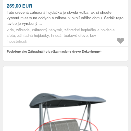
269,00
EUR
Táto drevená záhradná hojdačka je skvelá voľba, ak si chcete
vytvoriť miesto na oddych a zábavu v okolí vášho domu. Sedák tejto
lavice je vyrobený ...
vida, záhrada, záhradný nábytok, záhradné hojdačky a hojdacie
siete, záhradná hojdačky, hnedá, teakové drevo, kov
inpostele.sk
Podobne ako Záhradná hojdačka masívne drevo Dekorhome