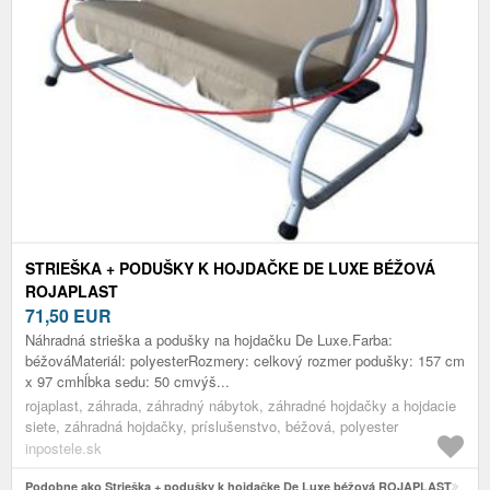
STRIEŠKA + PODUŠKY K HOJDAČKE DE LUXE BÉŽOVÁ
ROJAPLAST
71,50
EUR
Náhradná strieška a podušky na hojdačku De Luxe.Farba:
béžováMateriál: polyesterRozmery: celkový rozmer podušky: 157 cm
x 97 cmhĺbka sedu: 50 cmvýš...
rojaplast, záhrada, záhradný nábytok, záhradné hojdačky a hojdacie
siete, záhradná hojdačky, príslušenstvo, béžová, polyester
inpostele.sk
Podobne ako Strieška + podušky k hojdačke De Luxe béžová ROJAPLAST