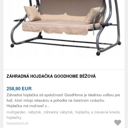
ZÁHRADNÁ HOJDAČKA GOODHOME BÉŽOVÁ
258,90
EUR
Záhradná hojdačka od spoločnosti GoodHome je ideálnou voľbou pre
ľudí, ktorí milujú relaxáciu a pohodlie na čerstvom vzduchu.
Hojdačka má možnosť v...
multigarden, nábytok, záhradný nábytok, hojdačky a závesné kreslá,
hojdačky
houseland.sk