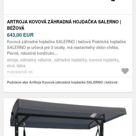
ARTROJA KOVOVÁ ZÁHRADNÁ HOJDAČKA SALERNO |
BÉŽOVÁ
643,00
EUR
Kovová záhradná hojdačka SALERNO | béžová Praktická hojdačka
SALERNO je určená pre 3 osoby, má nastaviteľný sklon chrbta.
Pevná, robustná konštrukc...
artroja, záhradný nábytok, záhradné hojdačky, kovové hojdačky,
sivá, látka
mojnabytok.sk
Podobne ako ArtRoja Kovová záhradná hojdačka SALERNO | béžová