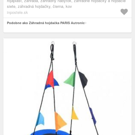
rojaplast, záhrada, záhradný nábytok, záhradné hojdačky a hojdacie
siete, záhradná hojdačky, čierna, kov
inpostele.sk
Podobne ako Záhradná hojdačka PARIS Autronic