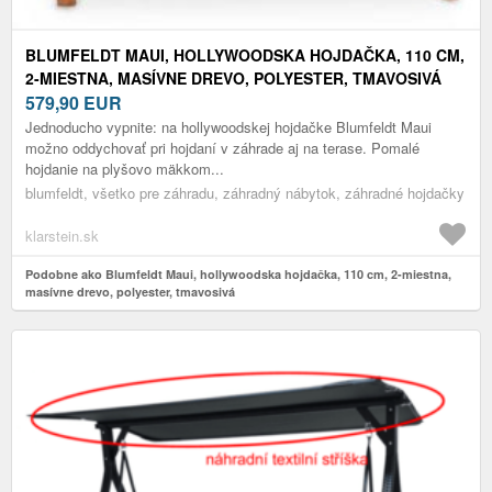
BLUMFELDT MAUI, HOLLYWOODSKA HOJDAČKA, 110 CM,
2-MIESTNA, MASÍVNE DREVO, POLYESTER, TMAVOSIVÁ
579,90
EUR
Jednoducho vypnite: na hollywoodskej hojdačke Blumfeldt Maui
možno oddychovať pri hojdaní v záhrade aj na terase. Pomalé
hojdanie na plyšovo mäkkom...
blumfeldt, všetko pre záhradu, záhradný nábytok, záhradné hojdačky
klarstein.sk
Podobne ako Blumfeldt Maui, hollywoodska hojdačka, 110 cm, 2-miestna,
masívne drevo, polyester, tmavosivá