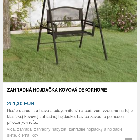
ZÁHRADNÁ HOJDAČKA KOVOVÁ DEKORHOME
251,30
EUR
Hoďte starosti za hlavu a oddýchnite si na čerstvom vzduchu na tejto
klasickej kovovej záhradnej hojdačke. Lavicu zavesíte pomocou
priložených reťa...
vida, záhrada, záhradný nábytok, záhradné hojdačky a hojdacie
siete, čierna, kov