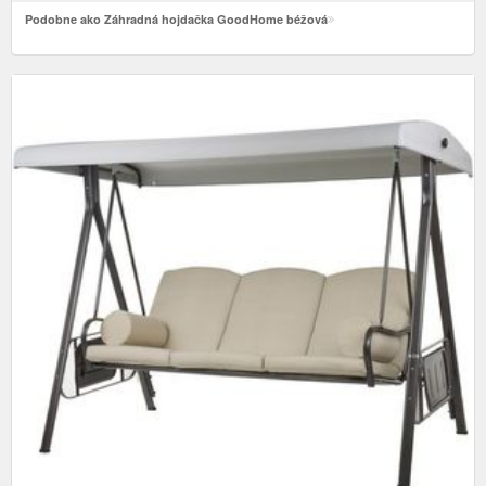
Podobne ako Záhradná hojdačka GoodHome béžová