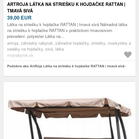
ARTROJA LÁTKA NA STRIEŠKU K HOJDAČKE RATTAN |
TMAVÁ SIVÁ
39,00
EUR
Látka na striešku k hojdačke RATTAN | tmavá sivá Náhradná látka
na striešku k hojdačke RATTAN v praktickom tmavosivom
prevedení. polyester Látka na...
artroja, záhradný nábytok, záhradné hojdačky, striešky, moskytiéry a
sedáky na hojdačky, sivá, látka
mojnabytok.sk
Podobne ako ArtRoja Látka na striešku k hojdačke RATTAN | tmavá sivá