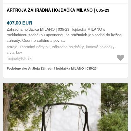
ARTROJA ZÁHRADNÁ HOJDAČKA MILANO | 035-23
407,00
EUR
Záhradná hojdačka MILANO | 035-23 Hojdačka MILANO s
rozkladacou sedačkou upevnenou na pružinách je vhodná do každej
záhrady. Oceníte solídnu a pevn...
artroja, záhradný nábytok, záhradné hojdačky, kovové hojdačky,
sivá, kov
mojnabytok.sk
Podobne ako ArtRoja Záhradná hojdačka MILANO | 035-23