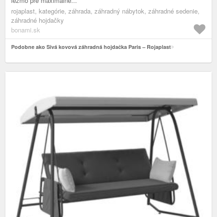
ležmo pre maximálne...
rojaplast, kategórie, záhrada, záhradný nábytok, záhradné sedenie,
záhradné hojdačky
bonami.sk
Podobne ako Sivá kovová záhradná hojdačka Paris – Rojaplast