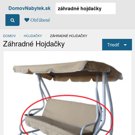
DomovNabytek.sk
Obľúbené
DOMOV
HOJDAČKY
ACTUAL:
ZÁHRADNÉ HOJDAČKY
Záhradné Hojdačky
Triediť