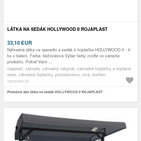
LÁTKA NA SEDÁK HOLLYWOOD II ROJAPLAST
33,10
EUR
Náhradná látka na operadlo a sedák k hojdačke HOLLYWOOD II - 6
ks v balení. Farba: béžovásivá Výber farby zvoľte vo variante
produktu. Pokiaľ Vami ...
rojaplast, záhrada, záhradný nábytok, záhradné hojdačky a hojdacie
siete, záhradná hojdačky, príslušenstvo, sivá, textilen
inpostele.sk
Podobne ako látka na sedák HOLLYWOOD II ROJAPLAST