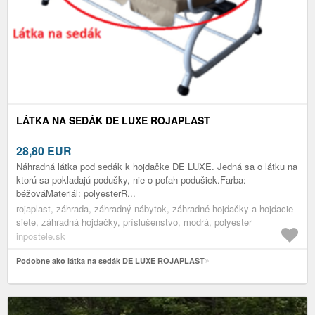
LÁTKA NA SEDÁK DE LUXE ROJAPLAST
28,80
EUR
Náhradná látka pod sedák k hojdačke DE LUXE. Jedná sa o látku na
ktorú sa pokladajú podušky, nie o poťah podušiek.Farba:
béžováMateriál: polyesterR...
rojaplast, záhrada, záhradný nábytok, záhradné hojdačky a hojdacie
siete, záhradná hojdačky, príslušenstvo, modrá, polyester
inpostele.sk
Podobne ako látka na sedák DE LUXE ROJAPLAST