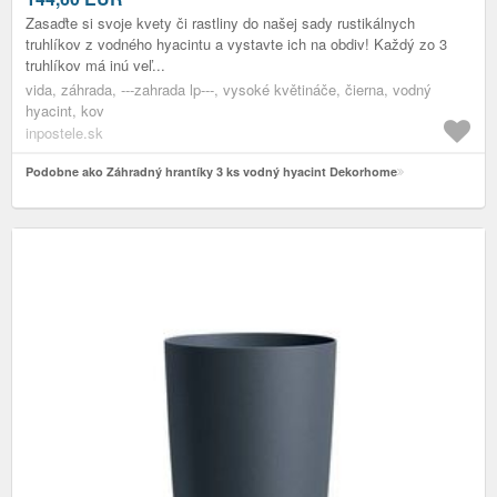
Zasaďte si svoje kvety či rastliny do našej sady rustikálnych
truhlíkov z vodného hyacintu a vystavte ich na obdiv! Každý zo 3
truhlíkov má inú veľ...
vida, záhrada, ---zahrada lp---, vysoké květináče, čierna, vodný
hyacint, kov
inpostele.sk
Podobne ako Záhradný hrantíky 3 ks vodný hyacint Dekorhome