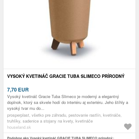
VYSOKÝ KVETINÁČ GRACIE TUBA SLIMECO PRÍRODNÝ
7,70
EUR
Vysoký kvetináč Gracie Tuba Slimeco je moderný a elegantný
doplnok, ktorý sa skvele hodí do interiéru aj exteriéru. Jeho štíhly a
vysoký tvar mu do...
prosperplast, všetko pre záhradu, pestovanie rastlín, kvetináče,
truhlíky, sadenice a stojany na kvety, kvetináče
houseland.sk
Podobne ako Vysoký kvetináč GRACIE TUBA SLIMECO prírodný