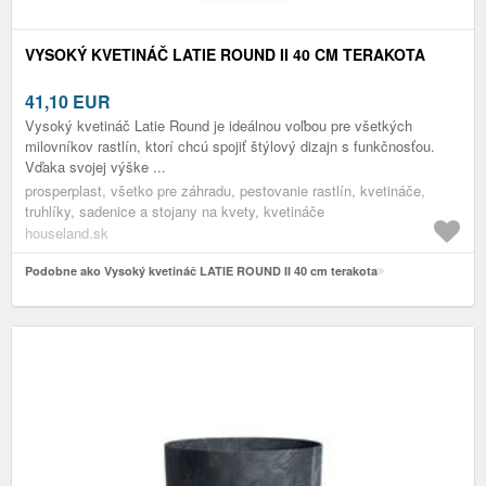
VYSOKÝ KVETINÁČ LATIE ROUND II 40 CM TERAKOTA
41,10
EUR
Vysoký kvetináč Latie Round je ideálnou voľbou pre všetkých
milovníkov rastlín, ktorí chcú spojiť štýlový dizajn s funkčnosťou.
Vďaka svojej výške ...
prosperplast, všetko pre záhradu, pestovanie rastlín, kvetináče,
truhlíky, sadenice a stojany na kvety, kvetináče
houseland.sk
Podobne ako Vysoký kvetináč LATIE ROUND II 40 cm terakota