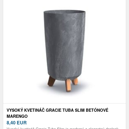
VYSOKÝ KVETINÁČ GRACIE TUBA SLIM BETÓNOVÉ
MARENGO
8,40
EUR
Vysoký kvetináč Gracie Tuba Slim je moderný a elegantný doplnok,