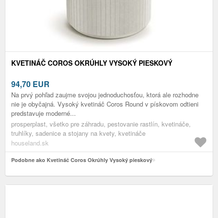
KVETINÁČ COROS OKRÚHLY VYSOKÝ PIESKOVÝ
94,70
EUR
Na prvý pohľad zaujme svojou jednoduchosťou, ktorá ale rozhodne
nie je obyčajná. Vysoký kvetináč Coros Round v pískovom odtieni
predstavuje moderné...
prosperplast, všetko pre záhradu, pestovanie rastlín, kvetináče,
truhlíky, sadenice a stojany na kvety, kvetináče
houseland.sk
Podobne ako Kvetináč Coros Okrúhly Vysoký pieskový