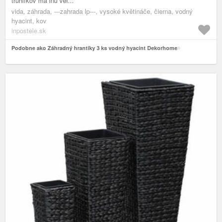
truhlíkov má inú veľ...
vida, záhrada, ---zahrada lp---, vysoké květináče, čierna, vodný
hyacint, kov
inpostele.sk
Podobne ako Záhradný hrantíky 3 ks vodný hyacint Dekorhome