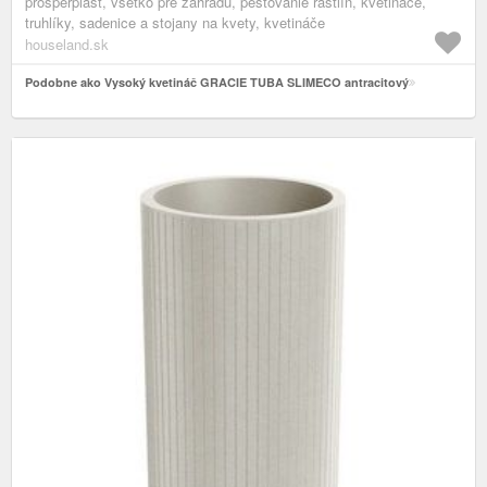
prosperplast, všetko pre záhradu, pestovanie rastlín, kvetináče,
truhlíky, sadenice a stojany na kvety, kvetináče
houseland.sk
Podobne ako Vysoký kvetináč GRACIE TUBA SLIMECO antracitový