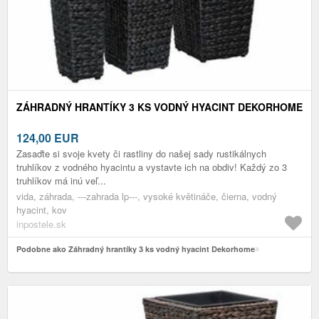
ZÁHRADNÝ HRANTÍKY 3 KS VODNÝ HYACINT DEKORHOME
124,00
EUR
Zasaďte si svoje kvety či rastliny do našej sady rustikálnych
truhlíkov z vodného hyacintu a vystavte ich na obdiv! Každý zo 3
truhlíkov má inú veľ...
vida, záhrada, ---zahrada lp---, vysoké květináče, čierna, vodný
hyacint, kov
inpostele.sk
Podobne ako Záhradný hrantíky 3 ks vodný hyacint Dekorhome