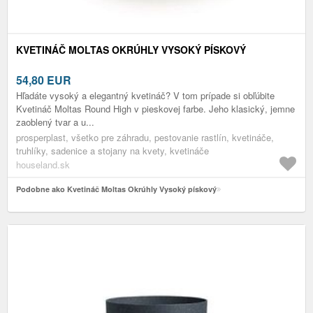
KVETINÁČ MOLTAS OKRÚHLY VYSOKÝ PÍSKOVÝ
54,80
EUR
Hľadáte vysoký a elegantný kvetináč? V tom prípade si obľúbite
Kvetináč Moltas Round High v pieskovej farbe. Jeho klasický, jemne
zaoblený tvar a u...
prosperplast, všetko pre záhradu, pestovanie rastlín, kvetináče,
truhlíky, sadenice a stojany na kvety, kvetináče
houseland.sk
Podobne ako Kvetináč Moltas Okrúhly Vysoký pískový