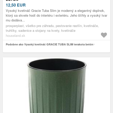
12,50
EUR
Vysoký kvetináč Gracie Tuba Slim je moderný a elegantný doplnok,
ktorý sa skvele hodí do interiéru i exteriéru. Jeho štíhly a vysoký tvar
mu dodáva...
prosperplast, všetko pre záhradu, pestovanie rastlín, kvetináče,
truhlíky, sadenice a stojany na kvety, kvetináče
houseland.sk
Podobne ako Vysoký kvetináč GRACIE TUBA SLIM terakota betón