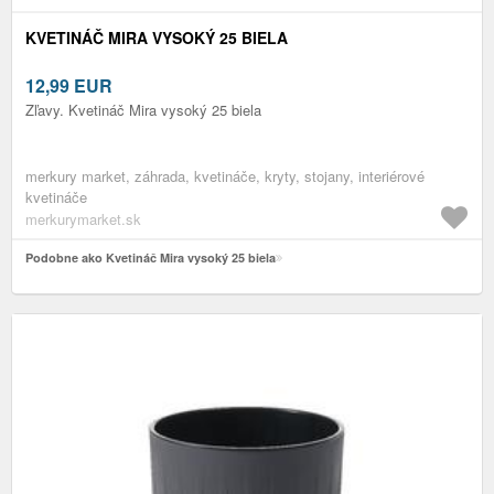
KVETINÁČ MIRA VYSOKÝ 25 BIELA
12,99
EUR
Zľavy. Kvetináč Mira vysoký 25 biela
merkury market, záhrada, kvetináče, kryty, stojany, interiérové
kvetináče
merkurymarket.sk
Podobne ako Kvetináč Mira vysoký 25 biela