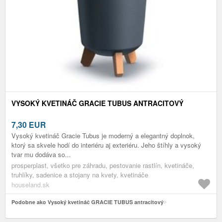
VYSOKÝ KVETINÁČ GRACIE TUBUS ANTRACITOVÝ
7,30
EUR
Vysoký kvetináč Gracie Tubus je moderný a elegantný doplnok,
ktorý sa skvele hodí do interiéru aj exteriéru. Jeho štíhly a vysoký
tvar mu dodáva so...
prosperplast, všetko pre záhradu, pestovanie rastlín, kvetináče,
truhlíky, sadenice a stojany na kvety, kvetináče
houseland.sk
Podobne ako Vysoký kvetináč GRACIE TUBUS antracitový