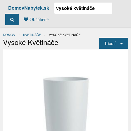
DomovNabytek.sk
Obľúbené
DOMOV
KVETINÁČE
ACTUAL:
VYSOKÉ KVĚTINÁČE
Vysoké Květináče
Triediť