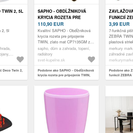
TWIN 2, 5L
SAPHO - OBDĹŽNIKOVÁ
ZAVLAŽOVA
KRYCIA ROZETA PRE
FUNKCIÍ Z
PRIPOJENIE TWIN, ZLATO
110,90
EUR
7203T
3,99
EUR
MAT CP7135GM
 2, 5l
Kvalitní SAPHO - Obdĺžniková
7-funkčná pi
krycia rozeta pre pripojenie
ZEBRA TWIN 
TWIN, zlato mat CP7135GM za
plastová stri
110.9 €.
. Umožňuje v
hrada,
sapho, dům a zahrada, topení,
merkury marke
prúdmi vody: 
ojany,
radiátory
záhradné zavl
koncentrované
če
zavlažovacie
svet-kupelne.sk
merkurymarke
č Deco Twin 2,
Podobne ako SAPHO - Obdĺžniková
Podobne ako Za
krycia rozeta pre pripojenie TWIN,
funkcií ZEBRA
zlato mat CP7135GM