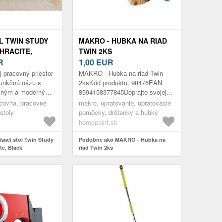
L TWIN STUDY
MAKRO - HUBKA NA RIAD
THRACITE,
TWIN 2KS
R
1,00
EUR
 pracovný priestor
MAKRO - Hubka na riad Twin
funkčnú oázu s
2ksKód produktu: 98476EAN:
ntným a moderným
8594158377845Doprajte svojej
lom. Tento stôl je
kuchyni praktickosť a efektívnosť
acovňa, pracovné
makro, upratovanie, upratovacie
100 % melamínov...
pri umývaní riadu. Sada dvoch ...
 stoly
pomôcky, drôtenky a hubky
homepoint.sk
sací stôl Twin Study
Podobne ako MAKRO - Hubka na
te, Black
riad Twin 2ks