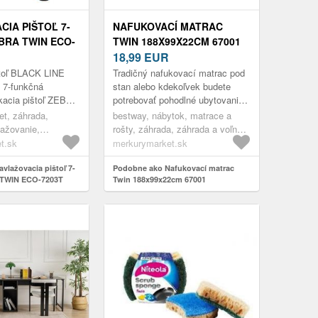
CIA PIŠTOĽ 7-
NAFUKOVACÍ MATRAC
EBRA TWIN ECO-
TWIN 188X99X22CM 67001
18,99
EUR
štoľ BLACK LINE
Tradičný nafukovací matrac pod
7-funkčná
stan alebo kdekoľvek budete
ekacia pištoľ ZEBRA
potrebovať pohodlné ubytovanie.
ám polievať rôznymi
Vďaka vytrvalému vinylu a
t, záhrada,
bestway, nábytok, matrace a
od
semišovému povrchu, veľmi
ažovanie,
rošty, záhrada, záhrada a voľný
ho s...
dobr...
 systémy
čas
t.sk
merkurymarket.sk
vlažovacia pištoľ 7-
Podobne ako Nafukovací matrac
 TWIN ECO-7203T
Twin 188x99x22cm 67001