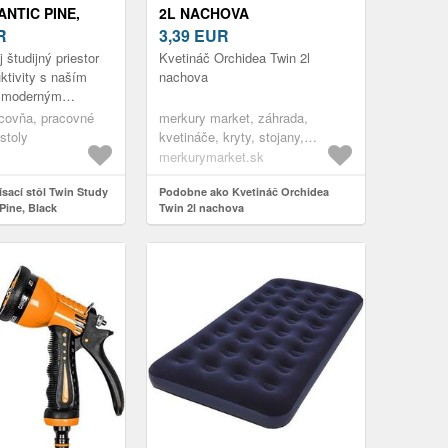
ANTIC PINE,
2L NACHOVA
R
3,39
EUR
 študijný priestor
Kvetináč Orchidea Twin 2l
ktivity s naším
nachova
a moderným
om. Tento stôl je
acovňa, pracovné
merkury market, záhrada,
100 % melamínovej
 stoly
kvetináče, kryty, stojany,
interiérové kvetináče
merkurymarket.sk
sací stôl Twin Study
Podobne ako Kvetináč Orchidea
 Pine, Black
Twin 2l nachova