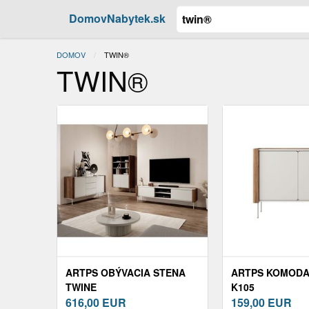
DomovNabytek.sk
DOMOV
ACTUAL:
TWIN®
TWIN®
ARTPS OBÝVACIA STENA
ARTPS KOMODA
TWINE
K105
616,00
EUR
159,00
EUR