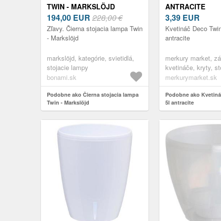
TWIN - MARKSLÖJD
ANTRACITE
194,00
EUR
228,00 €
3,39
EUR
Zľavy. Čierna stojacia lampa Twin
Kvetináč Deco Twin
- Markslöjd
antracite
markslöjd, kategórie, svietidlá,
merkury market, zá
stojacie lampy
kvetináče, kryty, st
interiérové kvetiná
bonami.sk
merkurymarket.sk
Podobne ako Čierna stojacia lampa
Podobne ako Kvetiná
Twin - Markslöjd
5l antracite