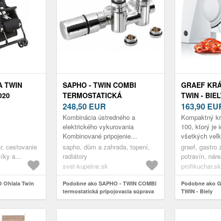
A TWIN
SAPHO - TWIN COMBI
GRAEF KRÁ
020
TERMOSTATICKÁ
TWIN - BIEL
PRIPOJOVACIA SÚPRAVA
248,50
EUR
163,90
EU
VENTIL PRE STREDOVÉ
Kombinácia ústredného a
Kompaktný kr
PRIPOJENIE, ĽAVÁ, CHRÓM
elektrického vykurovania
100, ktorý je
Kombinované pripojenie
všetkých veľk
CP5012S
umožňuje ohrievať teleso ako
45 W motor, 
r, cestovanie
sapho, dům a zahrada, topení,
graef, gastro 
centrálnym systémom
kotúč prieme
číky a
radiátory
potravín, náre
vykurovania, tak využiť pr...
možno...
íky
svet-kupelne.sk
profikuchar.sk
 Ohlala Twin
Podobne ako SAPHO - TWIN COMBI
Podobne ako Gr
termostatická pripojovacia súprava
TWIN - Biely
ventil pre stredové pripojenie, ľavá,
chróm CP5012S