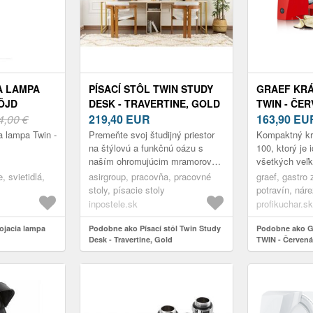
A LAMPA
PÍSACÍ STÔL TWIN STUDY
GRAEF KRÁ
ÖJD
DESK - TRAVERTINE, GOLD
TWIN - ČE
4,00 €
219,40
EUR
163,90
EU
ia lampa Twin -
Premeňte svoj študijný priestor
Kompaktný kr
na štýlovú a funkčnú oázu s
100, ktorý je
naším ohromujúcim mramorovým
všetkých veľk
študijným stolom. Tento stôl nie
45 W motor, 
, svietidlá,
asirgroup, pracovňa, pracovné
graef, gastro 
je len kus nábytku, ale a...
kotúč prieme
stoly, písacie stoly
potravín, náre
možno...
červená
inpostele.sk
profikuchar.sk
ojacia lampa
Podobne ako Písací stôl Twin Study
Podobne ako Gr
Desk - Travertine, Gold
TWIN - Červená