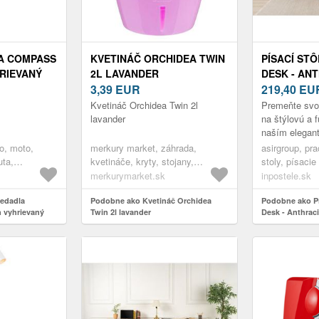
A COMPASS
KVETINÁČ ORCHIDEA TWIN
PÍSACÍ STÔ
HRIEVANÝ
2L LAVANDER
DESK - AN
3,39
EUR
BLACK
219,40
EU
Kvetináč Orchidea Twin 2l
Premeňte svoj
lavander
na štýlovú a 
naším elega
pracovným sto
o, moto,
merkury market, záhrada,
asirgroup, pr
vyrobený zo 
uta,
kvetináče, kryty, stojany,
stoly, písacie
ahy
interiérové kvetináče
merkurymarket.sk
inpostele.sk
edadla
Podobne ako Kvetináč Orchidea
Podobne ako Pí
 vyhrievaný
Twin 2l lavander
Desk - Anthraci