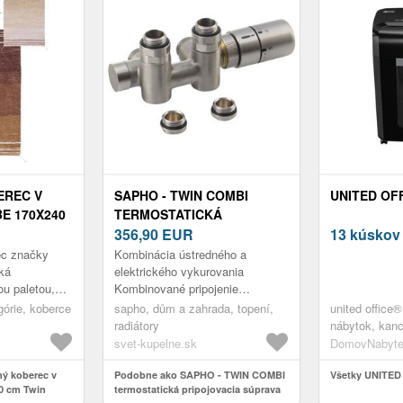
EREC V
SAPHO - TWIN COMBI
UNITED OF
E 170X240
TERMOSTATICKÁ
E –
PRIPOJOVACIA SÚPRAVA
356,90
EUR
13 kúskov
S
VENTIL PRE STREDOVÉ
ec značky
Kombinácia ústredného a
PRIPOJENIE, PRAVA, NEREZ
ká
elektrického vykurovania
ou paletou,
Kombinované pripojenie
MAT CP5510S
edinečné štýly
umožňuje ohrievať teleso ako
górie, koberce
sapho, dům a zahrada, topení,
united office®
 Jedna strana
centrálnym systémom
radiátory
nábytok, kanc
vykurovania, tak využiť pr...
svet-kupelne.sk
DomovNabyte
ý koberec v
Podobne ako SAPHO - TWIN COMBI
Všetky UNITE
40 cm Twin
termostatická pripojovacia súprava