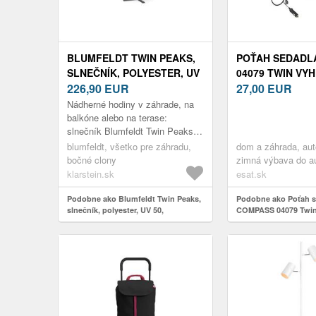
BLUMFELDT TWIN PEAKS,
POŤAH SEDADL
SLNEČNÍK, POLYESTER, UV
04079 TWIN VY
50, NEPREMOKAVÝ,
226,90
EUR
27,00
EUR
KRÉMOVÝ
Nádherné hodiny v záhrade, na
balkóne alebo na terase:
slnečník Blumfeldt Twin Peaks s
veľkou strechou proti slnku a s
blumfeldt, všetko pre záhradu,
dom a záhrada, aut
dvojitým vrcholom poskytuje ...
bočné clony
zimná výbava do a
vyhrievané autopoť
klarstein.sk
esat.sk
Podobne ako Blumfeldt Twin Peaks,
Podobne ako Poťah s
slnečník, polyester, UV 50,
COMPASS 04079 Twin
nepremokavý, krémový