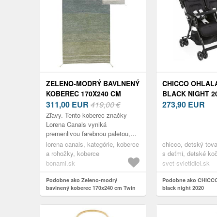
ZELENO-MODRÝ BAVLNENÝ
CHICCO OHLAL
KOBEREC 170X240 CM
BLACK NIGHT 2
TWIN VINTAGE – LORENA
311,00
EUR
419,00 €
273,90
EUR
CANALS
Zľavy. Tento koberec značky
Lorena Canals vyniká
premenlivou farebnou paletou,
ktorá ponúka dva jedinečné štýly
lorena canals, kategórie, koberce
chicco, detský tova
v jednom produkte. Jedna strana
a rohožky, koberce
s deťmi, detské ko
zaujme hre...
príslušenstvo, koč
bonami.sk
svet-svietidiel.sk
Podobne ako Zeleno-modrý
Podobne ako CHICCO
bavlnený koberec 170x240 cm Twin
black night 2020
Vintage – Lorena Canals