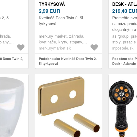
TYRKYSOVÁ
DESK - ATL
2,99
EUR
BLACK
219,40
EU
 2, 5l
Kvetináč Deco Twin 2, 5l
Premeňte svoj
tyrkysová
na oázu produ
elegantným 
študijným stol
hrada,
merkury market, záhrada,
asirgroup, pr
vyrobený zo 
ojany,
kvetináče, kryty, stojany,
stoly, písacie
dr...
če
interiérové kvetináče
merkurymarket.sk
inpostele.sk
č Deco Twin 2,
Podobne ako Kvetináč Deco Twin 2,
Podobne ako Pí
5l tyrkysová
Desk - Atlantic