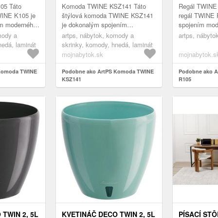
05 Táto
Komoda TWINE KSZ141 Táto
Regál TWINE 
INE K105 je
štýlová komoda TWINE KSZ141
regál TWINE 
ím moderného
je dokonalým spojením
spojením mod
sti. Vďaka
moderného dizajnu a
praktickosti.
mody a
artps, nábytok, komody a
artps, nábyto
 OPEN je
praktickosti. Vďaka systému
PUSH TO OPE
nedá, laminát
skrinky, komody, hnedá, laminát
PUSH TO OPEN je úplne be...
úchy...
mojnabytok.sk
mojnabytok.s
 Komoda TWINE
Podobne ako ArtPS Komoda TWINE
Podobne ako A
KSZ141
R105
TWIN 2, 5L
KVETINÁČ DECO TWIN 2, 5L
PÍSACÍ STÔ