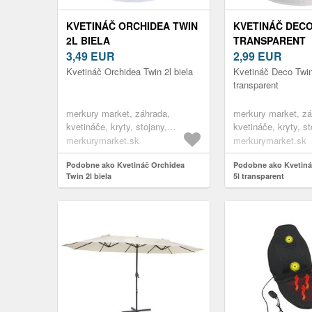
KVETINÁČ ORCHIDEA TWIN
KVETINÁČ DECO 
2L BIELA
TRANSPARENT
3,49
EUR
2,99
EUR
Kvetináč Orchidea Twin 2l biela
Kvetináč Deco Twin
transparent
merkury market, záhrada,
merkury market, zá
kvetináče, kryty, stojany,
kvetináče, kryty, st
interiérové kvetináče
interiérové kvetiná
merkurymarket.sk
merkurymarket.sk
Podobne ako Kvetináč Orchidea
Podobne ako Kvetiná
Twin 2l biela
5l transparent