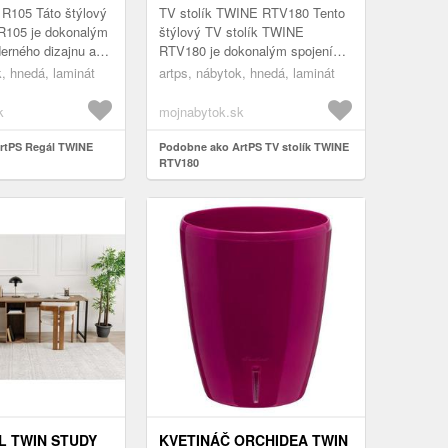
R105 Táto štýlový
TV stolík TWINE RTV180 Tento
R105 je dokonalým
štýlový TV stolík TWINE
erného dizajnu a
RTV180 je dokonalým spojením
 Vďaka systému
moderného dizajnu a
k, hnedá, laminát
artps, nábytok, hnedá, laminát
N je úplne bez
praktickosti. Vďaka systému
PUSH TO OPEN je ú...
k
mojnabytok.sk
rtPS Regál TWINE
Podobne ako ArtPS TV stolík TWINE
RTV180
L TWIN STUDY
KVETINÁČ ORCHIDEA TWIN