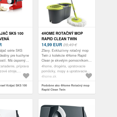
JAČ SKS 100
4HOME ROTAČNÝ MOP
RVENÁ
RAPID CLEAN TWIN
R
14,99
EUR
28,49 €
ájač série SKS
Zľavy. Exkluzívny rotačný mop
 ideálny pre kuchyne
Twin z kolekcie 4Home Rapid
ostí. Má úsporný
Clean je skvelým pomocníkom
nerezový rezný
na každodenné upratovanie.
zariadenie, príprava
4home, drogéria, upratovacie
ru 170 mm s
Unikátne prevedenie zaistí ľahké
zové stroje,
pomôcky, mopy a upratovacie
upratov...
súpravy
4home.sk
aef Krájač SKS 100
Podobne ako 4Home Rotačný mop
Rapid Clean Twin