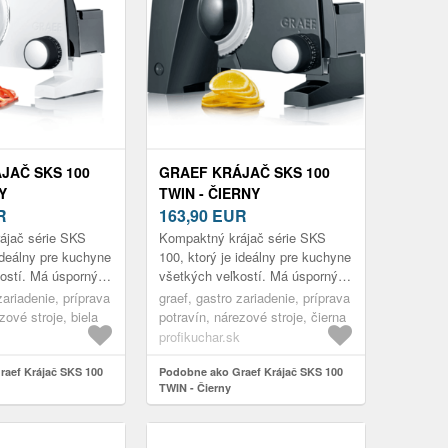
JAČ SKS 100
GRAEF KRÁJAČ SKS 100
Y
TWIN - ČIERNY
R
163,90
EUR
ájač série SKS
Kompaktný krájač série SKS
 ideálny pre kuchyne
100, ktorý je ideálny pre kuchyne
ostí. Má úsporný
všetkých veľkostí. Má úsporný
nerezový rezný
45 W motor, nerezový rezný
zariadenie, príprava
graef, gastro zariadenie, príprava
ru 170 mm s
kotúč priemeru 170 mm s
zové stroje, biela
potravín, nárezové stroje, čierna
možno...
profikuchar.sk
aef Krájač SKS 100
Podobne ako Graef Krájač SKS 100
TWIN - Čierny