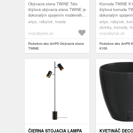
Obývacia stena TWINE Táto
Komoda TWINE K1
štýlová obývacia stena TWINE je
štýlová komoda TW
dokonalým spojením moderného
dokonalým spojen
dizajnu a praktickosti. Vďaka
dizajnu a prakticko
artps, nábytok, hnedá
artps, nábytok, ko
systému PUSH TO OPEN je
systému PUSH TO
skrinky, komody, h
obývac...
úplne bez úc...
mojnabytok.sk
mojnabytok.sk
Podobne ako ArtPS Obývacia stena
Podobne ako ArtPS
TWINE
K105
ČIERNA STOJACIA LAMPA
KVETINÁČ DECO 