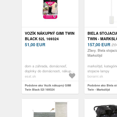
VOZÍK NÁKUPNÝ GIMI TWIN
BIELA STOJACI
BLACK 52L 169324
TWIN - MARKSL
51,00
EUR
157,00
EUR
20
Zľavy. Biela stojac
Markslöjd
dom a záhrada, domácnosť,
markslöjd, kategórie
doplnky do domácnosti, nákupné
stojacie lampy
tašky
esat.sk
bonami.sk
Podobne ako Vozík nákupný GIMI
Podobne ako Biela st
Twin Black 52l 169324
Twin - Markslöjd