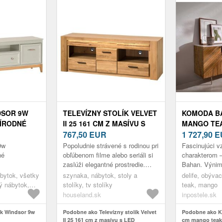
DSOR 9W
TELEVÍZNY STOLÍK VELVET
KOMODA BA
RÍRODNÉ
II 25 161 CM Z MASÍVU S
MANGO TEA
LED OSVETLENÍM DUB
767,50
EUR
PRIEHRAD
1 727,90
E
PRÍRODNÝ
DOSKA
9w
Popoludnie strávené s rodinou pri
Fascinujúci v
né
obľúbenom filme alebo seriáli si
charakterom –
zaslúži elegantné prostredie.
Bahan. Výnim
Televízny stolík Velvet 25 s
spočíva v nez
bytok, všetky
szynaka, nábytok, stoly a
delife, obývac
rustikálnym nádychom ...
kombinácii ma
ý nábytok,
stolíky, tv stolíky
teak, mango
mramorom. Od
y, tv stolíky
houseland.sk
inpostele.sk
ík Windsor 9w
Podobne ako Televízny stolík Velvet
Podobne ako 
II 25 161 cm z masívu s LED
cm mango teak 