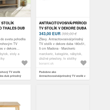
 STOLÍK
ANTRACITOVOSIVÁ/PRÍRODNÝ
D THALES DUB
TV STOLÍK V DEKORE DUBA
180X51, 5 CM MADONA -
343,00
EUR
399,00 €
MARCKERIC
 do sveta pohodlia
Zľavy. Antracitovosivá/prírodný
s rohovým TV
TV stolík v dekore duba 180x51,
es v dekore
5 cm Madona - Marckeric
ba. S dĺžkou 110
bytok, stoly a
marckeric, kategórie, nábytok,
ým dizajnom
líky
úložné priestory, tv stolíky
bonami.sk
ohový TV stolík
Podobne ako
es dub prírodný
Antracitovosivá/prírodný TV stolík v
dekore duba 180x51, 5 cm Madona -
Marckeric