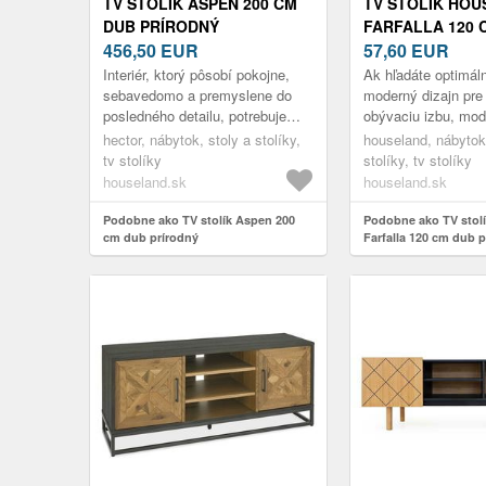
TV STOLÍK ASPEN 200 CM
TV STOLÍK HO
DUB PRÍRODNÝ
FARFALLA 120 
456,50
EUR
PRÍRODNÝ
57,60
EUR
Interiér, ktorý pôsobí pokojne,
Ak hľadáte optimál
sebavedomo a premyslene do
moderný dizajn pre
posledného detailu, potrebuje
obývaciu izbu, mo
nábytok s charakterom.
stolík Houseland Fa
hector, nábytok, stoly a stolíky,
houseland, nábytok,
Televízny stolík Aspen prináša
byť ideálnou voľbou
tv stolíky
stolíky, tv stolíky
poci...
jednodu...
houseland.sk
houseland.sk
Podobne ako TV stolík Aspen 200
Podobne ako TV stol
cm dub prírodný
Farfalla 120 cm dub 