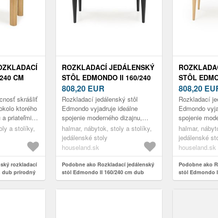
OZKLADACÍ
ROZKLADACÍ JEDÁLENSKÝ
ROZKLADA
/240 CM
STÔL EDMONDO II 160/240
STÔL EDMO
CM DUB PRÍRODNÝ/BUK
808,20
EUR
CM DUB PR
808,20
EU
nosť skrášliť
Rozkladací jedálenský stôl
Rozkladací je
 okolo ktorého
Edmondo vyjadruje ideálne
Edmondo vyja
 a priateľmi
spojenie moderného dizajnu,
spojenie mode
to, kde si
prírodných materiálov a
prírodných ma
ly a stolíky,
halmar, nábytok, stoly a stolíky,
halmar, nábyto
...
praktickej funkčnosti. Tento
praktickej fun
jedálenské stoly
jedálenské st
rozkladací st...
rozkladací st.
houseland.sk
houseland.sk
ský rozkladací
Podobne ako Rozkladací jedálenský
Podobne ako Ro
 dub prírodný
stôl Edmondo II 160/240 cm dub
stôl Edmondo I
prírodný/buk
prírodný/buk