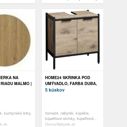
amorová doska
IERKA NA
HOME24 SKRINKA POD
RIADU MALMO |
UMÝVADLO, FARBA DUBA,
BA KORPUSU:
FARBA DUBA, 60/60/35 CM
5 kúskov
AN
ok, kuchynské linky,
home24, nábytek, kúpeľne,
kúpeľňové skrinky, kúpeľňové
programy, kompozitné drevo
k.sk
DomovNabytek.sk