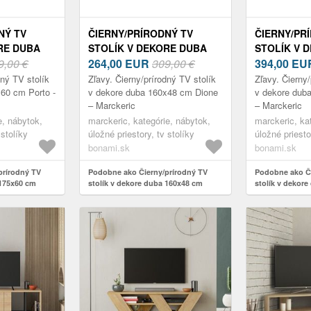
NÝ TV
ČIERNY/PRÍRODNÝ TV
ČIERNY/PR
RE DUBA
STOLÍK V DEKORE DUBA
STOLÍK V 
TO -
9,00 €
160X48 CM DIONE –
264,00
EUR
309,00 €
180X52 CM 
394,00
EU
MARCKERIC
MARCKERI
dný TV stolík
Zľavy. Čierny/prírodný TV stolík
Zľavy. Čierny/
60 cm Porto -
v dekore duba 160x48 cm Dione
v dekore dub
– Marckeric
– Marckeric
, nábytok,
marckeric, kategórie, nábytok,
marckeric, ka
 stolíky
úložné priestory, tv stolíky
úložné priesto
bonami.sk
bonami.sk
prírodný TV
Podobne ako Čierny/prírodný TV
Podobne ako Či
 175x60 cm
stolík v dekore duba 160x48 cm
stolík v dekor
Dione – Marckeric
Milena – Marcke