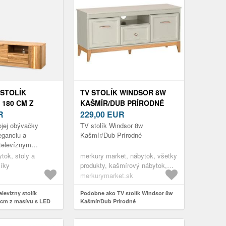
 STOLÍK
TV STOLÍK WINDSOR 8W
 180 CM Z
KAŠMÍR/DUB PRÍRODNÉ
LED OSVETLENÍM
R
229,00
EUR
DNÝ
ojej obývačky
TV stolík Windsor 8w
eganciu a
Kašmír/Dub Prírodné
 televíznym
on 25. Tento
tok, stoly a
merkury market, nábytok, všetky
pracovaný kus
líky
produkty, kašmírový nábytok,
nuje prí...
nábytok do obývačky, tv stolíky
merkurymarket.sk
levízny stolík
Podobne ako TV stolík Windsor 8w
 cm z masívu s LED
Kašmír/Dub Prírodné
 prírodný