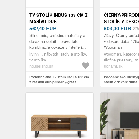
TV STOLÍK INDUS 133 CM Z
ČIERNY/PRÍROD
MASÍVU DUB
STOLÍK V DEKO
PRÍRODNÝ/GRAFIT
562,40
EUR
175X60 CM POR
603,00
EUR
70
WOODMAN
Silné línie, prírodné materiály a
Zľavy. Čierny/príro
dôraz na detail – práve táto
v dekore duba 175x
kombinácia dokáže v interiéri
Woodman
vytvoriť atmosféru, ktorá na prvý
livinhill, nábytok, stoly a stolíky,
woodman, kategórie
pohľad zaujme a záro...
tv stolíky
úložné priestory, tv
houseland.sk
bonami.sk
Podobne ako TV stolík Indus 133 cm
Podobne ako Čierny/
z masívu dub prírodný/grafit
stolík v dekore duba
Porto - Woodman