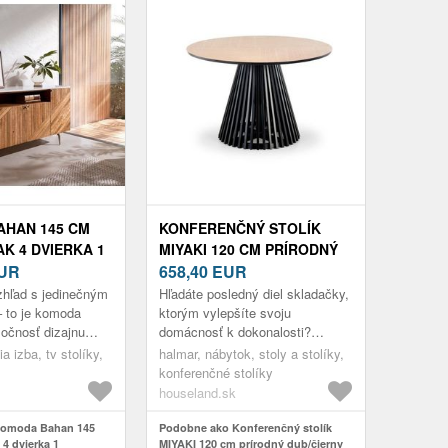
HAN 145 CM
KONFERENČNÝ STOLÍK
K 4 DVIERKA 1
MIYAKI 120 CM PRÍRODNÝ
KA MRAMOROVÁ
UR
DUB/ČIERNY
658,40
EUR
zhľad s jedinečným
Hľadáte posledný diel skladačky,
 to je komoda
ktorým vylepšíte svoju
očnosť dizajnu
domácnosť k dokonalosti?
vyčajnej
Naskytne sa vám dizajnový
ia izba, tv stolíky,
halmar, nábytok, stoly a stolíky,
teriálov s
konferenčný stolík Miyaki, ktorý
konferenčné stolíky
kla...
vašej d...
houseland.sk
Komoda Bahan 145
Podobne ako Konferenčný stolík
4 dvierka 1
MIYAKI 120 cm prírodný dub/čierny