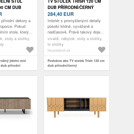
DELNÍ STŮL
TV STOLEK TRISH 120 CM
00 CM DUB
DUB PŘÍRODNÍ/ČERNÝ
R
284,40
EUR
 přírodní dekory a
Interiér s promyšlenými detaily
roporce. Pokud
působí klidně, vyváženě a
elním stole, který
nadčasově. Právě takový dojem
ní tvary s teplem
vytváří TV stolek Trish, který
k, stoly a stolíky,
vivaldi, nábytok, stoly a stolíky,
oru, Orien...
kombinuje přirozený dekor dř...
oly
tv stolíky
houseland.sk
álný jídelní stůl
Podobne ako TV stolek Trish 120 cm
 dub přírodní
dub přírodní/černý