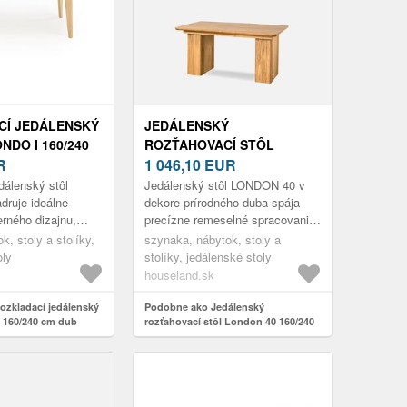
CÍ JEDÁLENSKÝ
JEDÁLENSKÝ
NDO I 160/240
ROZŤAHOVACÍ STÔL
ÍRODNÝ/BUK
R
LONDON 40 160/240 CM Z
1 046,10
EUR
MASÍVU DUB PRÍRODNÝ
dálenský stôl
Jedálenský stôl LONDON 40 v
druje ideálne
dekore prírodného duba spája
rného dizajnu,
precízne remeselné spracovanie
teriálov a
s premyslenou funkčnosťou.
k, stoly a stolíky,
szynaka, nábytok, stoly a
kčnosti. Tento
Masívne drevo vyniká jedinečnou
oly
stolíky, jedálenské stoly
..
...
houseland.sk
zkladací jedálenský
Podobne ako Jedálenský
 160/240 cm dub
rozťahovací stôl London 40 160/240
cm z masívu dub prírodný