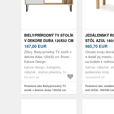
BIELY/PRÍRODNÝ TV STOLÍK
JEDÁLENSKÝ R
V DEKORE DUBA 120X52 CM
STÔL AZUL 160
ARVEN - KALUNE DESIGN
187,00
EUR
DUB PRÍRODNÝ
985,70
EUR
Zľavy. Biely/prírodný TV stolík v
Chcete svoju domác
dekore duba 120x52 cm Arven -
a dodať jej miesto,
Kalune Design
sa budete s rodinou
stretávať? Mať mies
kalune design, kategórie,
halmar, nábytok, sto
dáte spoločne raňaj
nábytok, úložné priestory, tv
jedálenské stoly
stolíky
bonami.sk
houseland.sk
Podobne ako Biely/prírodný TV
Podobne ako Jedálen
stolík v dekore duba 120x52 cm
stôl AZUL 160/240 cm
Arven - Kalune Design