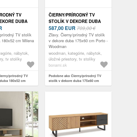
ÍRODNÝ TV
ČIERNY/PRÍRODNÝ TV
DEKORE DUBA
STOLÍK V DEKORE DUBA
MILENA –
R
175X60 CM PORTO -
587,00
EUR
709,00 €
C
WOODMAN
prírodný TV stolík
Zľavy. Čierny/prírodný TV stolík
a 180x52 cm Milena
v dekore duba 175x60 cm Porto -
Woodman
tegórie, nábytok,
woodman, kategórie, nábytok,
ry, tv stolíky
úložné priestory, tv stolíky
bonami.sk
erny/prírodný TV
Podobne ako Čierny/prírodný TV
e duba 180x52 cm
stolík v dekore duba 175x60 cm
ric
Porto - Woodman