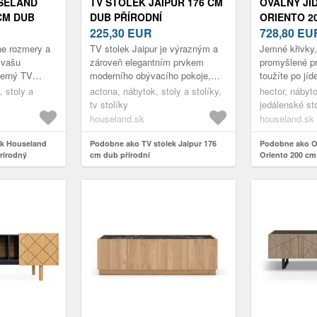
USELAND
TV STOLEK JAIPUR 176 CM
OVÁLNÝ JÍ
CM DUB
DUB PŘÍRODNÍ
ORIENTO 2
225,30
EUR
PŘÍRODNÍ
728,80
EU
ne rozmery a
TV stolek Jaipur je výrazným a
Jemné křivky,
 vašu
zároveň elegantním prvkem
promyšlené p
derný TV
moderního obývacího pokoje,
toužíte po jíd
rfalla sa zdá
který zaujme precizním
spojuje moder
 stoly a
actona, nábytok, stoly a stolíky,
hector, nábyto
. Jeho
zpracováním a důrazem na
přírodního dek
tv stolíky
jedálenské st
detail. Jeho d...
houseland.sk
houseland.sk
ík Houseland
Podobne ako TV stolek Jaipur 176
Podobne ako Ov
prírodný
cm dub přírodní
Oriento 200 cm