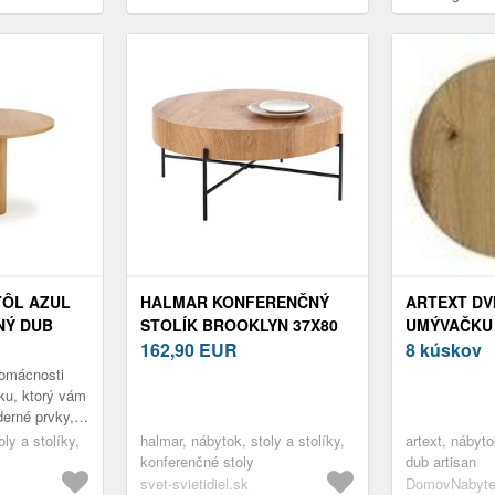
osvetlením dub prírodný
priehradka mr
TÔL AZUL
HALMAR KONFERENČNÝ
ARTEXT DV
NÝ DUB
STOLÍK BROOKLYN 37X80
UMÝVAČKU 
CM PRÍRODNÝ DUB/ČIERNA
162,90
EUR
ZM 45 FAR
8 kúskov
V-CH-BROOKLYN-LAW
DUB ARTIS
domácnosti
ku, ktorý vám
erné prvky,
žitie? Miesto,
ly a stolíky,
halmar, nábytok, stoly a stolíky,
artext, nábyt
dzať...
konferenčné stoly
dub artisan
svet-svietidiel.sk
DomovNabyte