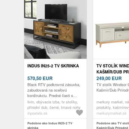
INDUS IN25-2 TV SKRINKA
TV STOLÍK WIN
KAŠMÍR/DUB P
570,50
EUR
249,00
EUR
Black RTV podkrovná zásuvka,
TV stolík Windsor 
zabudovaná na oceľovú
Kašmír/Dub Prírod
konštrukciu. Predné časti s
vykladanými X sú vyrobené z
livin, obývacia izba, tv stolíky,
merkury market, ná
pevného bieleho dubového dreva
přírodní dub, černé, tmavé nohy
produkty, kašmírov
s jasnou ...
nábytok do obývačk
inpostele.sk
merkurymarket.sk
Podobne ako Indus IN25-2 TV
Podobne ako TV stol
skrinka
Kašmír/Dub Prírodné