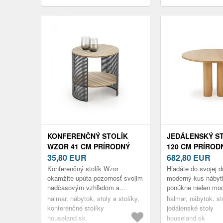
KONFERENČNÝ STOLÍK
JEDÁLENSKÝ S
WZOR 41 CM PRÍRODNÝ
120 CM PRÍROD
DUB/ČIERNY
35,80
EUR
682,80
EUR
Konferenčný stolík Wzor
Hľadáte do svojej 
okamžite upúta pozornosť svojim
moderný kus nábyt
nadčasovým vzhľadom a
ponúkne nielen mod
praktickým riešením, ktoré
ale aj praktické vyu
halmar, nábytok, stoly a stolíky,
halmar, nábytok, sto
dokonale ladí s modernými
kde sa budete schá
konferenčné stolíky
jedálenské stoly
interiérmi. Vďak...
houseland.sk
houseland.sk