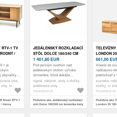
RTV-1 TV
JEDÁLENSKÝ ROZKLADACÍ
TELEVÍZNY
ÍRODNÝ /
STÔL DOLCE 180/240 CM
LONDON 25
KERAMIKA BIELY
1 401,80
EUR
MASÍVU S 
661,00
EU
MRAMOR/DUB PRÍRODNÝ
DUB PRÍRO
V-1 je
Pod jemným svetlom nad
Vneste do sv
tickým
jedálenským stolom vytvára
nadčasovú el
j obývačky. S
atmosféra, ktorá dokáže
praktickosť s
ubovou a
premeniť bežné chvíle na
stolíkom Lond
ývacia izba,
signal, nábytok, stoly a stolíky,
szynaka, náby
odí do
nezabudnuteľné okamihy. A
starostlivo s
 izby, tv
jedálenské stoly
stolíky, tv sto
presne pre takéto mome...
nábytku kombi
houseland.sk
houseland.sk
R Smart RTV-1
Podobne ako Jedálenský rozkladací
Podobne ako Te
 / čierna
stôl Dolce 180/240 cm keramika biely
London 25 180
mramor/dub prírodný
osvetlením dub