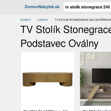
DomovNabytek.sk
DOMOV
OVÁLNY
ACTUAL:
TV STOLÍK STONEGRACE 240 CM PRÍROD
TV Stolík Stonegrac
Podstavec Oválny