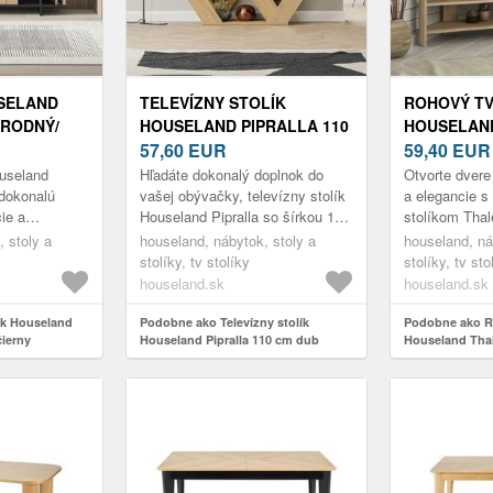
USELAND
TELEVÍZNY STOLÍK
ROHOVÝ TV
ÍRODNÝ/
HOUSELAND PIPRALLA 110
HOUSELAN
CM DUB PRÍRODNÝ
57,60
EUR
PRÍRODNÝ
59,40
EUR
ouseland
Hľadáte dokonalý doplnok do
Otvorte dvere
 dokonalú
vašej obývačky, televízny stolík
a elegancie 
ie a
Houseland Pipralla so šírkou 110
stolíkom Thal
. Jeho
cm je presne to pravé.
prírodného du
 stoly a
houseland, nábytok, stoly a
houseland, ná
ubu a čiernej
Ohromujúci TV stojan, ktorý po...
cm a modern
stolíky, tv stolíky
stolíky, tv sto
prináša tent...
houseland.sk
houseland.sk
ík Houseland
Podobne ako Televízny stolík
Podobne ako R
čierny
Houseland Pipralla 110 cm dub
Houseland Thal
prírodný