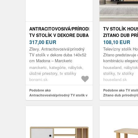
ANTRACITOVOSIVÁ/PRÍRODNÝ
TV STOLÍK HO
TV STOLÍK V DEKORE DUBA
ZITANO DUB PR
140X52 CM MADONA –
317,00
EUR
ČIERNY
108,10
EUR
MARCKERIC
Zľavy. Antracitovosivá/prírodný
Televízny stolík H
TV stolík v dekore duba 140x52
Zitano predstavuje
cm Madona – Marckeric
kombináciu eleganc
moderného dizajnu
marckeric, kategórie, nábytok,
houseland, nábytok,
povrchy v dekore d
úložné priestory, tv stolíky
stolíky, tv stolíky
farby nielenž...
bonami.sk
houseland.sk
Podobne ako
Podobne ako TV stol
Antracitovosivá/prírodný TV stolík v
Zitano dub prírodný/
dekore duba 140x52 cm Madona –
Marckeric