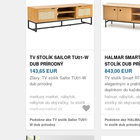
TV STOLÍK SAILOR TU01-W
HALMAR SMART 
DUB PRÍRODNÝ
STOLÍK DUB PR
143,65
EUR
ČIERNA
843,00
EUR
Zľavy. TV stolík Sailor TU01-W
TV stolík Smart RT
dub prírodný
elegantným a prak
doplnkom do každe
jeho prirodzenou d
merkury market, nábytok,
halmar, nábytok, ob
čiernou farbou sa h
nábytok do obývačky, tv stolíky,
stolíky do obývacej
rôznych interi...
všetky produkty
stolíky
merkurymarket.sk
nabbi.sk
Podobne ako TV stolík Sailor TU01-
Podobne ako HALMA
W dub prírodný
tv stolík dub prírodný