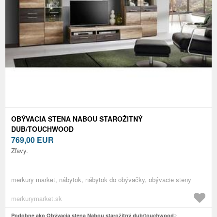
OBÝVACIA STENA NABOU STAROŽITNÝ
DUB/TOUCHWOOD
769,00
EUR
Zľavy.
merkury market, nábytok, nábytok do obývačky, obývacie steny
merkurymarket.sk
Podobne ako Obývacia stena Nabou starožitný dub/touchwood