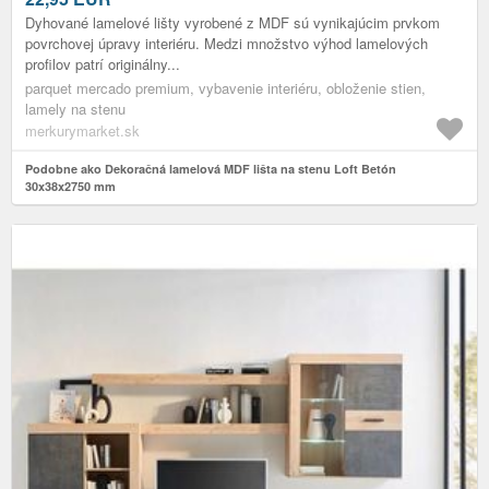
Dyhované lamelové lišty vyrobené z MDF sú vynikajúcim prvkom
povrchovej úpravy interiéru. Medzi množstvo výhod lamelových
profilov patrí originálny...
parquet mercado premium, vybavenie interiéru, obloženie stien,
lamely na stenu
merkurymarket.sk
Podobne ako Dekoračná lamelová MDF lišta na stenu Loft Betón
30x38x2750 mm