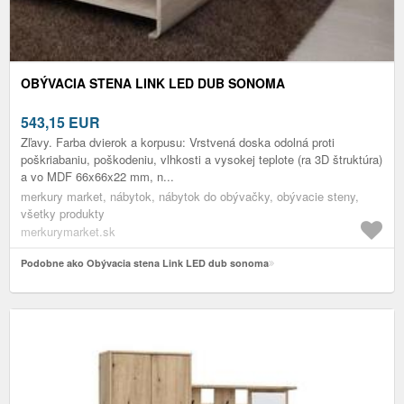
OBÝVACIA STENA LINK LED DUB SONOMA
543,15
EUR
Zľavy. Farba dvierok a korpusu: Vrstvená doska odolná proti
poškriabaniu, poškodeniu, vlhkosti a vysokej teplote (ra 3D štruktúra)
a vo MDF 66x66x22 mm, n...
merkury market, nábytok, nábytok do obývačky, obývacie steny,
všetky produkty
merkurymarket.sk
Podobne ako Obývacia stena Link LED dub sonoma