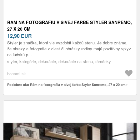
RÁM NA FOTOGRAFIU V SIVEJ FARBE STYLER SANREMO,
27 X 20 CM
12,90
EUR
Styler je značka, ktorá vie vyzdobiť každú stenu. Je dobre známe,
že obrazy a fotografie z ciest či obrázky rodiny majú pozitívny vplyv
na ľudskú p...
styler, kategórie, dekorácie, dekorácie na stenu, rámčeky
bonami.sk
Podobne ako Rám na fotografiu v sivej farbe Styler Sanremo, 27 x 20 cm