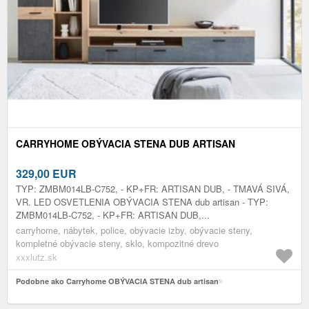
CARRYHOME OBÝVACIA STENA DUB ARTISAN
329,00
EUR
TYP: ZMBM014LB-C752, - KP+FR: ARTISAN DUB, - TMAVÁ SIVÁ,
VR. LED OSVETLENIA OBÝVACIA STENA dub artisan - TYP:
ZMBM014LB-C752, - KP+FR: ARTISAN DUB,...
carryhome, nábytek, police, obývacie izby, obývacie steny,
kompletné obývacie steny, sklo, kompozitné drevo
xxxlutz.sk
Podobne ako Carryhome OBÝVACIA STENA dub artisan