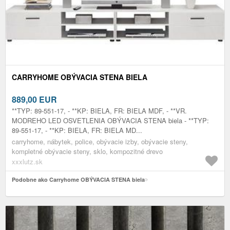
CARRYHOME OBÝVACIA STENA BIELA
889,00
EUR
**TYP: 89-551-17, - **KP: BIELA, FR: BIELA MDF, - **VR.
MODREHO LED OSVETLENIA OBÝVACIA STENA biela - **TYP:
89-551-17, - **KP: BIELA, FR: BIELA MD...
carryhome, nábytek, police, obývacie izby, obývacie steny,
kompletné obývacie steny, sklo, kompozitné drevo
xxxlutz.sk
Podobne ako Carryhome OBÝVACIA STENA biela