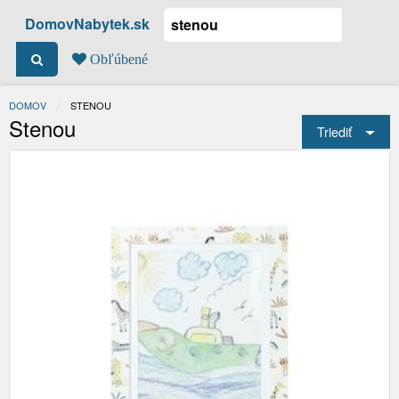
DomovNabytek.sk
Obľúbené
DOMOV
ACTUAL:
STENOU
Stenou
Triediť