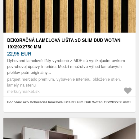
DEKORAČNÁ LAMELOVÁ LIŠTA 3D SLIM DUB WOTAN
19X29X2750 MM
22,95
EUR
Dyhované lamelové lišty vyrobené z MDF sú vynikajúcim prvkom
povrchovej úpravy interiéru. Medzi množstvo výhod lamelových
profilov patrí originálny...
parquet mercado premium, vybavenie interiéru, obloženie stien,
lamely na stenu
merkurymarket.sk
Podobne ako Dekoračná lamelová lišta 3D slim Dub Wotan 19x29x2750 mm