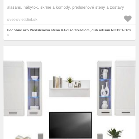
alasans, nábytok, skrine a komody, predsieňové steny a zostavy
svet-svietidiel.sk
Podobne ako Predsieňová stena KAVI so zrkadlom, dub artisan NIKD01-D78