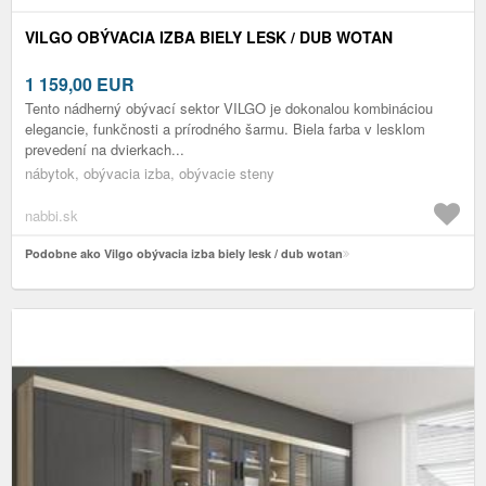
VILGO OBÝVACIA IZBA BIELY LESK / DUB WOTAN
1 159,00
EUR
Tento nádherný obývací sektor VILGO je dokonalou kombináciou
elegancie, funkčnosti a prírodného šarmu. Biela farba v lesklom
prevedení na dvierkach...
nábytok, obývacia izba, obývacie steny
nabbi.sk
Podobne ako Vilgo obývacia izba biely lesk / dub wotan