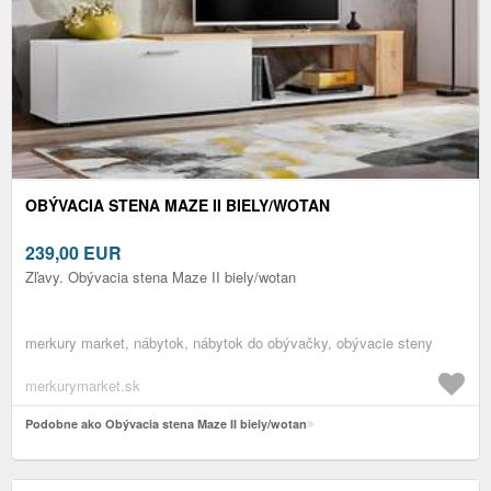
OBÝVACIA STENA MAZE II BIELY/WOTAN
239,00
EUR
Zľavy. Obývacia stena Maze II biely/wotan
merkury market, nábytok, nábytok do obývačky, obývacie steny
merkurymarket.sk
Podobne ako Obývacia stena Maze II biely/wotan