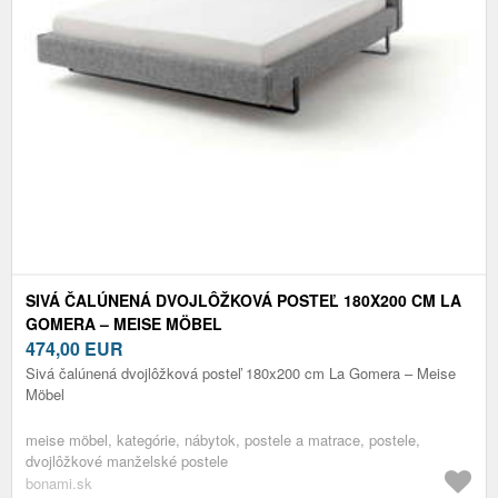
SIVÁ ČALÚNENÁ DVOJLÔŽKOVÁ POSTEĽ 180X200 CM LA
GOMERA – MEISE MÖBEL
474,00
EUR
Sivá čalúnená dvojlôžková posteľ 180x200 cm La Gomera – Meise
Möbel
meise möbel, kategórie, nábytok, postele a matrace, postele,
dvojlôžkové manželské postele
bonami.sk