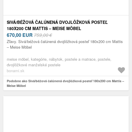
SIVÁ/BÉŽOVÁ ČALÚNENÁ DVOJLÔŽKOVÁ POSTEĽ
180X200 CM MATTIS – MEISE MÖBEL
670,00
EUR
759,00 €
Zľavy. Sivá/béžová čalúnená dvojlôžková posteľ 180x200 cm Mattis
– Meise Möbel
meise möbel, kategórie, nábytok, postele a matrace, postele,
dvojlôžkové manželské postele
bonami.sk
Podobne ako Sivá/béžová čalúnená dvojlôžková posteľ 180x200 cm Mattis –
Meise Möbel