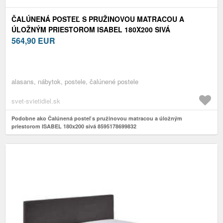
ČALÚNENÁ POSTEĽ S PRUŽINOVOU MATRACOU A
ÚLOŽNÝM PRIESTOROM ISABEL 180X200 SIVÁ
8595178699832
564,90
EUR
alasans, nábytok, postele, čalúnené postele
svet-svietidiel.sk
Podobne ako Čalúnená posteľ s pružinovou matracou a úložným
priestorom ISABEL 180x200 sivá 8595178699832