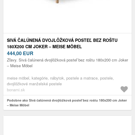
SIVÁ ČALÚNENÁ DVOJLÔŽKOVÁ POSTEĽ BEZ ROŠTU
180X200 CM JOKER – MEISE MÖBEL
444,00
EUR
Zľavy. Sivá čalúnená dvojlôžková posteľ bez roštu 180x200 cm Joker
– Meise Möbel
meise möbel, kategórie, nábytok, postele a matrace, postele,
dvojlôžkové manželské postele
bonami.sk
Podobne ako Sivá čalúnená dvojlôžková posteľ bez roštu 180x200 cm Joker
– Meise Möbel