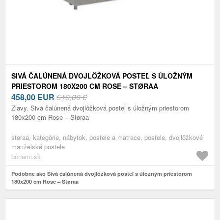
SIVÁ ČALÚNENÁ DVOJLÔŽKOVÁ POSTEĽ S ÚLOŽNÝM
PRIESTOROM 180X200 CM ROSE – STØRAA
458,00
EUR
519,00 €
Zľavy. Sivá čalúnená dvojlôžková posteľ s úložným priestorom
180x200 cm Rose – Støraa
støraa, kategórie, nábytok, postele a matrace, postele, dvojlôžkové
manželské postele
bonami.sk
Podobne ako Sivá čalúnená dvojlôžková posteľ s úložným priestorom
180x200 cm Rose – Støraa