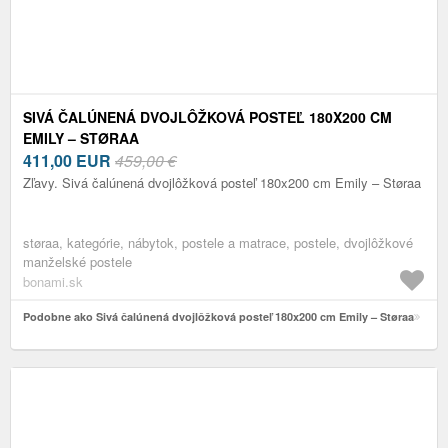
SIVÁ ČALÚNENÁ DVOJLÔŽKOVÁ POSTEĽ 180X200 CM
EMILY – STØRAA
411,00
EUR
459,00 €
Zľavy. Sivá čalúnená dvojlôžková posteľ 180x200 cm Emily – Støraa
støraa, kategórie, nábytok, postele a matrace, postele, dvojlôžkové
manželské postele
bonami.sk
Podobne ako Sivá čalúnená dvojlôžková posteľ 180x200 cm Emily – Støraa