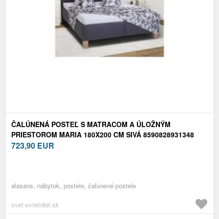
ČALÚNENÁ POSTEĽ S MATRACOM A ÚLOŽNÝM
PRIESTOROM MARIA 180X200 CM SIVÁ 8590828931348
723,90
EUR
alasans, nábytok, postele, čalúnené postele
svet-svietidiel.sk