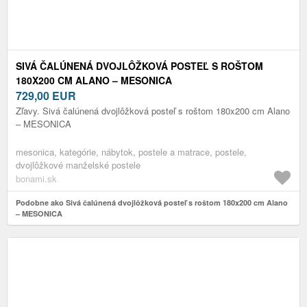
SIVÁ ČALÚNENÁ DVOJLÔŽKOVÁ POSTEĽ S ROŠTOM
180X200 CM ALANO – MESONICA
729,00
EUR
Zľavy. Sivá čalúnená dvojlôžková posteľ s roštom 180x200 cm Alano
– MESONICA
mesonica, kategórie, nábytok, postele a matrace, postele,
dvojlôžkové manželské postele
bonami.sk
Podobne ako Sivá čalúnená dvojlôžková posteľ s roštom 180x200 cm Alano
– MESONICA