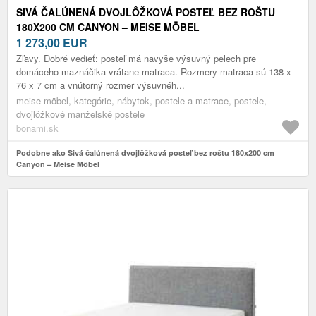
SIVÁ ČALÚNENÁ DVOJLÔŽKOVÁ POSTEĽ BEZ ROŠTU
180X200 CM CANYON – MEISE MÖBEL
1 273,00
EUR
Zľavy. Dobré vedieť: posteľ má navyše výsuvný pelech pre
domáceho maznáčika vrátane matraca. Rozmery matraca sú 138 x
76 x 7 cm a vnútorný rozmer výsuvnéh...
meise möbel, kategórie, nábytok, postele a matrace, postele,
dvojlôžkové manželské postele
bonami.sk
Podobne ako Sivá čalúnená dvojlôžková posteľ bez roštu 180x200 cm
Canyon – Meise Möbel