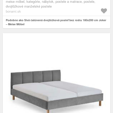
meise möbel, kategórie, nábytok, postele a matrace, postele,
dvojlôžkové manželské postele
bonami.sk
Podobne ako Sivá čalúnená dvojlôžková posteľ bez roštu 180x200 cm Joker
– Meise Möbel