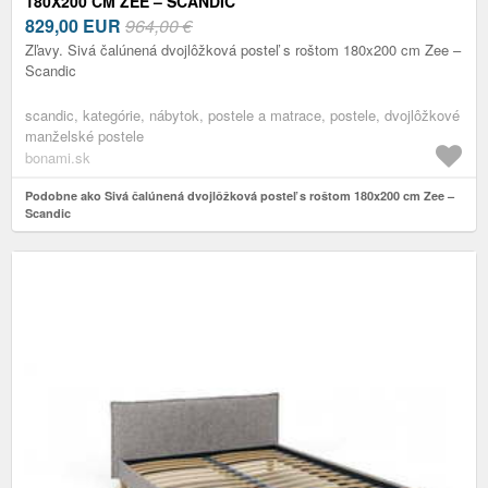
180X200 CM ZEE – SCANDIC
829,00
EUR
964,00 €
Zľavy. Sivá čalúnená dvojlôžková posteľ s roštom 180x200 cm Zee –
Scandic
scandic, kategórie, nábytok, postele a matrace, postele, dvojlôžkové
manželské postele
bonami.sk
Podobne ako Sivá čalúnená dvojlôžková posteľ s roštom 180x200 cm Zee –
Scandic