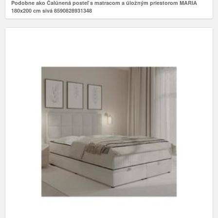
Podobne ako Čalúnená posteľ s matracom a úložným priestorom MARIA
180x200 cm sivá 8590828931348