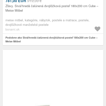
781,00
EUR
919,00 €
Zľavy. Sivá/hnedá čalúnená dvojlôžková posteľ 180x200 cm Cube –
Meise Möbel
meise möbel, kategórie, nábytok, postele a matrace, postele,
dvojlôžkové manželské postele
bonami.sk
Podobne ako Sivá/hnedá čalúnená dvojlôžková posteľ 180x200 cm Cube –
Meise Möbel