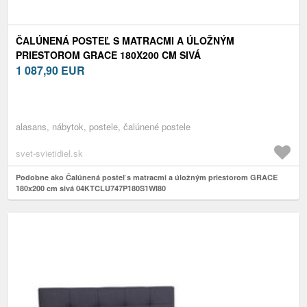
ČALÚNENÁ POSTEĽ S MATRACMI A ÚLOŽNÝM
PRIESTOROM GRACE 180X200 CM SIVÁ
04KTCLU747P180S1WI80
1 087,90
EUR
alasans, nábytok, postele, čalúnené postele
svet-svietidiel.sk
Podobne ako Čalúnená posteľ s matracmi a úložným priestorom GRACE
180x200 cm sivá 04KTCLU747P180S1WI80