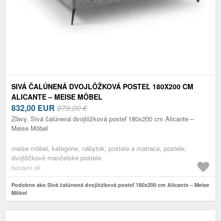
SIVÁ ČALÚNENÁ DVOJLÔŽKOVÁ POSTEĽ 180X200 CM
ALICANTE – MEISE MÖBEL
832,00
EUR
979,00 €
Zľavy. Sivá čalúnená dvojlôžková posteľ 180x200 cm Alicante –
Meise Möbel
meise möbel, kategórie, nábytok, postele a matrace, postele,
dvojlôžkové manželské postele
bonami.sk
Podobne ako Sivá čalúnená dvojlôžková posteľ 180x200 cm Alicante – Meise
Möbel