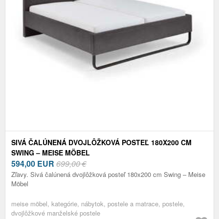
SIVÁ ČALÚNENÁ DVOJLÔŽKOVÁ POSTEĽ 180X200 CM
SWING – MEISE MÖBEL
594,00
EUR
699,00 €
Zľavy. Sivá čalúnená dvojlôžková posteľ 180x200 cm Swing – Meise
Möbel
meise möbel, kategórie, nábytok, postele a matrace, postele,
dvojlôžkové manželské postele