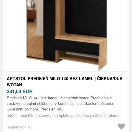
ARTSTOL PREDSIEŇ MILO 140 BEZ LAMEL | ČIERNA/DUB
WOTAN
281,00
EUR
Predsieň MILO 140 bez lamel | čierna/dub wotan Predsieňové
zostavy sú veľmi obľúbené, v kombinácii so zrkadlom pôsobia
luxusným dojmom. Predsieň MI...
artstol, nábytok, zostavy a komplety, predsieňový nábytok, čierna
mojnabytok.sk