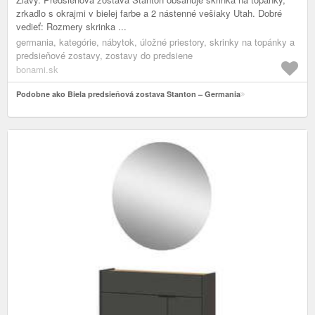
zrkadlo s okrajmi v bielej farbe a 2 nástenné vešiaky Utah. Dobré
vedieť: Rozmery skrinka ...
germania, kategórie, nábytok, úložné priestory, skrinky na topánky a
predsieňové zostavy, zostavy do predsiene
bonami.sk
Podobne ako Biela predsieňová zostava Stanton – Germania