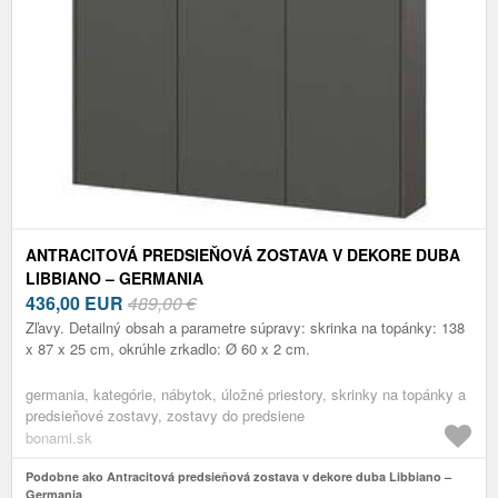
ANTRACITOVÁ PREDSIEŇOVÁ ZOSTAVA V DEKORE DUBA
LIBBIANO – GERMANIA
436,00
EUR
489,00 €
Zľavy. Detailný obsah a parametre súpravy: skrinka na topánky: 138
x 87 x 25 cm, okrúhle zrkadlo: Ø 60 x 2 cm.
germania, kategórie, nábytok, úložné priestory, skrinky na topánky a
predsieňové zostavy, zostavy do predsiene
bonami.sk
Podobne ako Antracitová predsieňová zostava v dekore duba Libbiano –
Germania