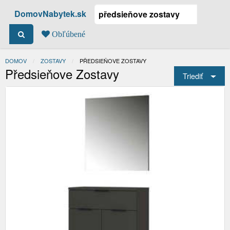
DomovNabytek.sk
Obľúbené
DOMOV
ZOSTAVY
ACTUAL:
PŘEDSIEŇOVE ZOSTAVY
Předsieňove Zostavy
Triediť