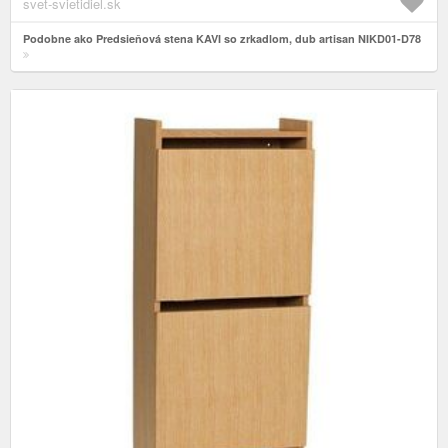
svet-svietidiel.sk
Podobne ako Predsieňová stena KAVI so zrkadlom, dub artisan NIKD01-D78