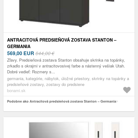
ANTRACITOVÁ PREDSIEŇOVÁ ZOSTAVA STANTON –
GERMANIA
569,00
EUR
644,00 €
Zľavy. Predsieňová zostava Stanton obsahuje skrinka na topánky,
zrkadlo s okrajmi v antracitovosivej farbe a nástenný vešiak Utah.
Dobré vedieť: Rozmery s...
germania, kategórie, nábytok, úložné priestory, skrinky na topánky a
predsieňové zostavy, zostavy do predsiene
bonami.sk
Podobne ako Antracitová predsieňová zostava Stanton – Germania