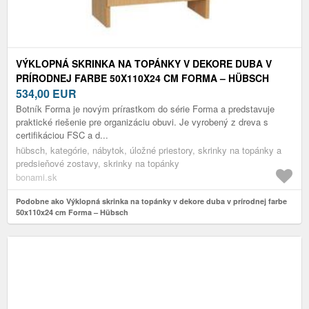
VÝKLOPNÁ SKRINKA NA TOPÁNKY V DEKORE DUBA V
PRÍRODNEJ FARBE 50X110X24 CM FORMA – HÜBSCH
534,00
EUR
Botník Forma je novým prírastkom do série Forma a predstavuje
praktické riešenie pre organizáciu obuvi. Je vyrobený z dreva s
certifikáciou FSC a d...
hübsch, kategórie, nábytok, úložné priestory, skrinky na topánky a
predsieňové zostavy, skrinky na topánky
bonami.sk
Podobne ako Výklopná skrinka na topánky v dekore duba v prírodnej farbe
50x110x24 cm Forma – Hübsch