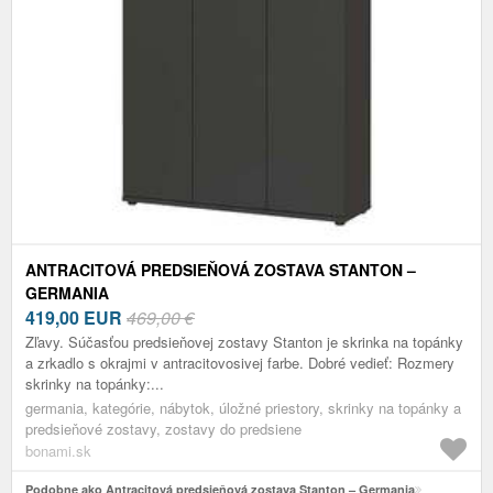
ANTRACITOVÁ PREDSIEŇOVÁ ZOSTAVA STANTON –
GERMANIA
419,00
EUR
469,00 €
Zľavy. Súčasťou predsieňovej zostavy Stanton je skrinka na topánky
a zrkadlo s okrajmi v antracitovosivej farbe. Dobré vedieť: Rozmery
skrinky na topánky:...
germania, kategórie, nábytok, úložné priestory, skrinky na topánky a
predsieňové zostavy, zostavy do predsiene
bonami.sk
Podobne ako Antracitová predsieňová zostava Stanton – Germania