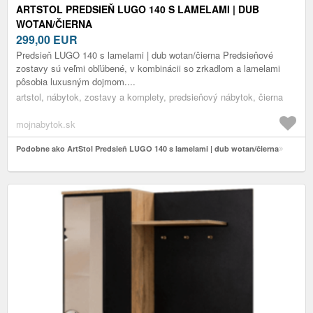
ARTSTOL PREDSIEŇ LUGO 140 S LAMELAMI | DUB
WOTAN/ČIERNA
299,00
EUR
Predsieň LUGO 140 s lamelami | dub wotan/čierna Predsieňové
zostavy sú veľmi obľúbené, v kombinácii so zrkadlom a lamelami
pôsobia luxusným dojmom....
artstol, nábytok, zostavy a komplety, predsieňový nábytok, čierna
mojnabytok.sk
Podobne ako ArtStol Predsieň LUGO 140 s lamelami | dub wotan/čierna