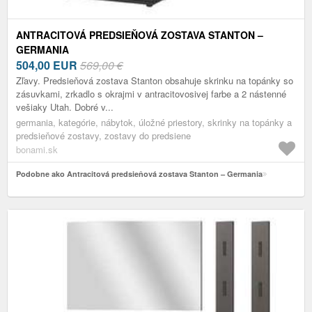
ANTRACITOVÁ PREDSIEŇOVÁ ZOSTAVA STANTON –
GERMANIA
504,00
EUR
569,00 €
Zľavy. Predsieňová zostava Stanton obsahuje skrinku na topánky so
zásuvkami, zrkadlo s okrajmi v antracitovosivej farbe a 2 nástenné
vešiaky Utah. Dobré v...
germania, kategórie, nábytok, úložné priestory, skrinky na topánky a
predsieňové zostavy, zostavy do predsiene
bonami.sk
Podobne ako Antracitová predsieňová zostava Stanton – Germania