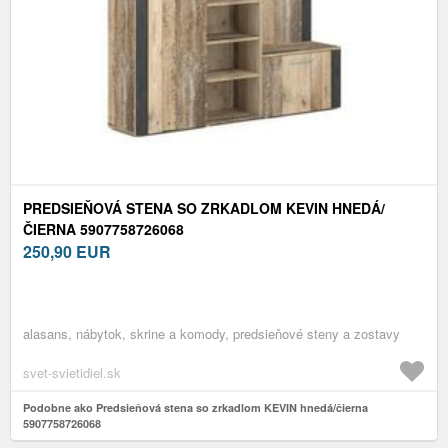
PREDSIEŇOVÁ STENA SO ZRKADLOM KEVIN HNEDÁ/
ČIERNA 5907758726068
250,90
EUR
alasans, nábytok, skrine a komody, predsieňové steny a zostavy
svet-svietidiel.sk
Podobne ako Predsieňová stena so zrkadlom KEVIN hnedá/čierna
5907758726068