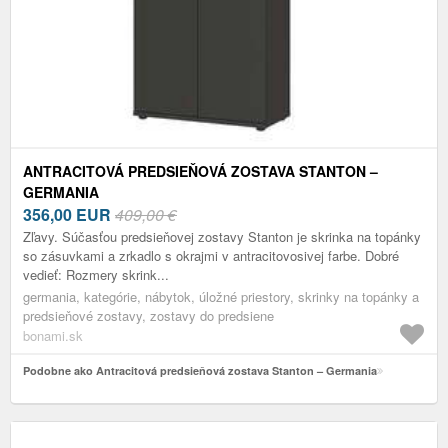
ANTRACITOVÁ PREDSIEŇOVÁ ZOSTAVA STANTON –
GERMANIA
356,00
EUR
409,00 €
Zľavy. Súčasťou predsieňovej zostavy Stanton je skrinka na topánky
so zásuvkami a zrkadlo s okrajmi v antracitovosivej farbe. Dobré
vedieť: Rozmery skrink...
germania, kategórie, nábytok, úložné priestory, skrinky na topánky a
predsieňové zostavy, zostavy do predsiene
bonami.sk
Podobne ako Antracitová predsieňová zostava Stanton – Germania