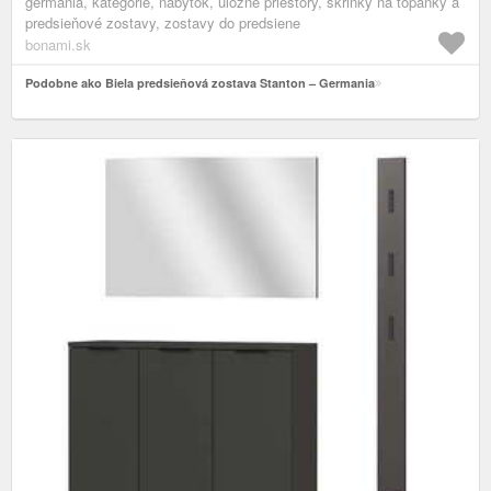
germania, kategórie, nábytok, úložné priestory, skrinky na topánky a
predsieňové zostavy, zostavy do predsiene
bonami.sk
Podobne ako Biela predsieňová zostava Stanton – Germania