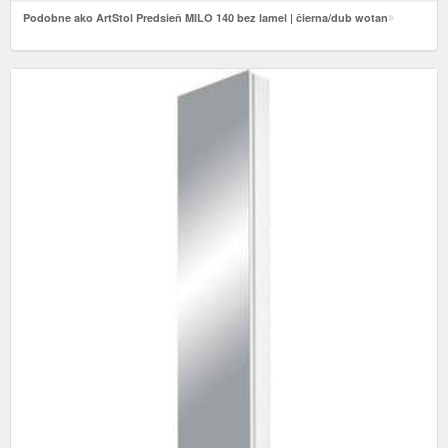
Podobne ako ArtStol Predsieň MILO 140 bez lamel | čierna/dub wotan