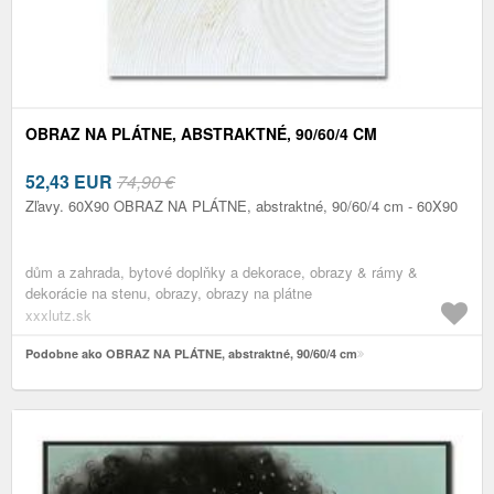
OBRAZ NA PLÁTNE, ABSTRAKTNÉ, 90/60/4 CM
52,43
EUR
74,90 €
Zľavy. 60X90 OBRAZ NA PLÁTNE, abstraktné, 90/60/4 cm - 60X90
dům a zahrada, bytové doplňky a dekorace, obrazy & rámy &
dekorácie na stenu, obrazy, obrazy na plátne
xxxlutz.sk
Podobne ako OBRAZ NA PLÁTNE, abstraktné, 90/60/4 cm