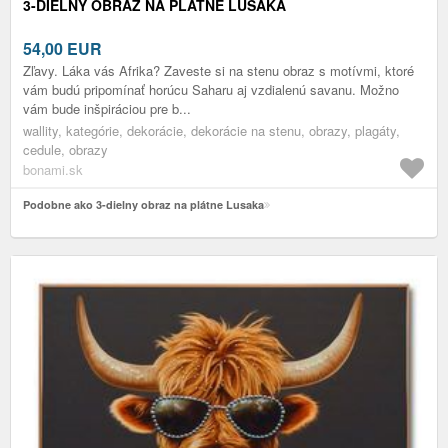
3-DIELNY OBRAZ NA PLÁTNE LUSAKA
54,00
EUR
Zľavy. Láka vás Afrika? Zaveste si na stenu obraz s motívmi, ktoré
vám budú pripomínať horúcu Saharu aj vzdialenú savanu. Možno
vám bude inšpiráciou pre b...
wallity, kategórie, dekorácie, dekorácie na stenu, obrazy, plagáty,
cedule, obrazy
bonami.sk
Podobne ako 3-dielny obraz na plátne Lusaka