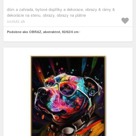
dům a zahrada, bytové doplňky a dekorace, obrazy & rámy &
dekorácie na stenu, obrazy, obrazy na plátne
xxxlutz.sk
Podobne ako OBRAZ, abstraktné, 92/62/4 cm