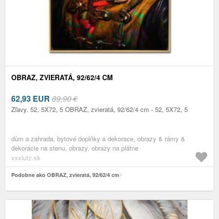
OBRAZ, ZVIERATÁ, 92/62/4 CM
62,93
EUR
89,90 €
Zľavy. 52, 5X72, 5 OBRAZ, zvieratá, 92/62/4 cm - 52, 5X72, 5
dům a zahrada, bytové doplňky a dekorace, obrazy & rámy &
dekorácie na stenu, obrazy, obrazy na plátne
xxxlutz.sk
Podobne ako OBRAZ, zvieratá, 92/62/4 cm