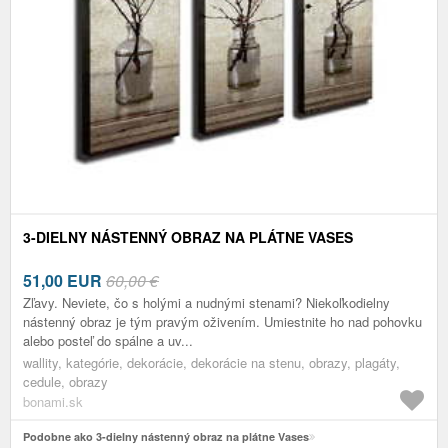
3-DIELNY NÁSTENNÝ OBRAZ NA PLÁTNE VASES
51,00
EUR
60,00 €
Zľavy. Neviete, čo s holými a nudnými stenami? Niekoľkodielny
nástenný obraz je tým pravým oživením. Umiestnite ho nad pohovku
alebo posteľ do spálne a uv...
wallity, kategórie, dekorácie, dekorácie na stenu, obrazy, plagáty,
cedule, obrazy
bonami.sk
Podobne ako 3-dielny nástenný obraz na plátne Vases