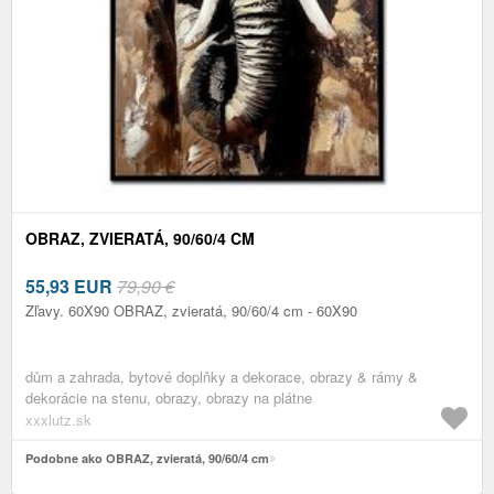
OBRAZ, ZVIERATÁ, 90/60/4 CM
55,93
EUR
79,90 €
Zľavy. 60X90 OBRAZ, zvieratá, 90/60/4 cm - 60X90
dům a zahrada, bytové doplňky a dekorace, obrazy & rámy &
dekorácie na stenu, obrazy, obrazy na plátne
xxxlutz.sk
Podobne ako OBRAZ, zvieratá, 90/60/4 cm