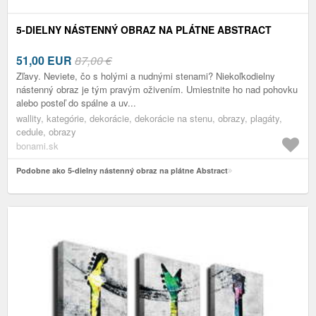
5-DIELNY NÁSTENNÝ OBRAZ NA PLÁTNE ABSTRACT
51,00
EUR
87,00 €
Zľavy. Neviete, čo s holými a nudnými stenami? Niekoľkodielny
nástenný obraz je tým pravým oživením. Umiestnite ho nad pohovku
alebo posteľ do spálne a uv...
wallity, kategórie, dekorácie, dekorácie na stenu, obrazy, plagáty,
cedule, obrazy
bonami.sk
Podobne ako 5-dielny nástenný obraz na plátne Abstract