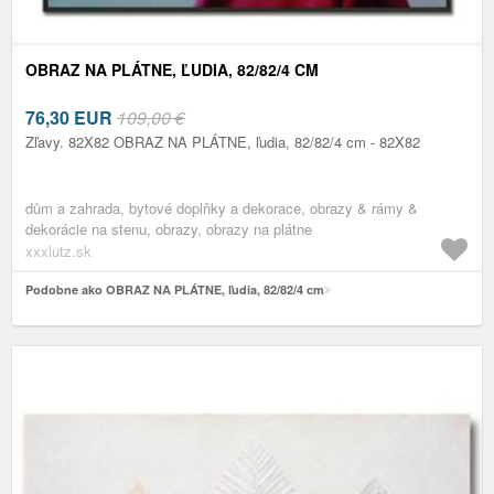
OBRAZ NA PLÁTNE, ĽUDIA, 82/82/4 CM
76,30
EUR
109,00 €
Zľavy. 82X82 OBRAZ NA PLÁTNE, ľudia, 82/82/4 cm - 82X82
dům a zahrada, bytové doplňky a dekorace, obrazy & rámy &
dekorácie na stenu, obrazy, obrazy na plátne
xxxlutz.sk
Podobne ako OBRAZ NA PLÁTNE, ľudia, 82/82/4 cm