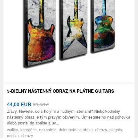
3-DIELNY NÁSTENNÝ OBRAZ NA PLÁTNE GUITARS
44,00
EUR
66,00 €
Zľavy. Neviete, čo s holými a nudnými stenami? Niekoľkodielny
nástenný obraz je tým pravým oživením. Umiestnite ho nad pohovku
alebo posteľ do spálne a uv...
wallity, kategórie, dekorácie, dekorácie na stenu, obrazy, plagáty,
cedule, obrazy