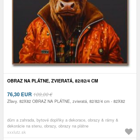
OBRAZ NA PLÁTNE, ZVIERATÁ, 82/82/4 CM
76,30
EUR
109,00 €
Zľavy. 82X82 OBRAZ NA PLÁTNE, zvieratá, 82/82/4 cm - 82X82
dům a zahrada, bytové doplňky a dekorace, obrazy & rámy &
dekorácie na stenu, obrazy, obrazy na plátne
xxxlutz.sk