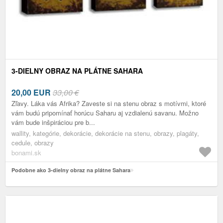
3-DIELNY OBRAZ NA PLÁTNE SAHARA
20,00
EUR
33,00 €
Zľavy. Láka vás Afrika? Zaveste si na stenu obraz s motívmi, ktoré
vám budú pripomínať horúcu Saharu aj vzdialenú savanu. Možno
vám bude inšpiráciou pre b...
wallity, kategórie, dekorácie, dekorácie na stenu, obrazy, plagáty,
cedule, obrazy
bonami.sk
Podobne ako 3-dielny obraz na plátne Sahara