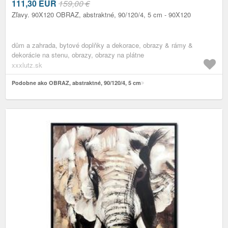
111,30
EUR
159,00 €
Zľavy. 90X120 OBRAZ, abstraktné, 90/120/4, 5 cm - 90X120
dům a zahrada, bytové doplňky a dekorace, obrazy & rámy &
dekorácie na stenu, obrazy, obrazy na plátne
xxxlutz.sk
Podobne ako OBRAZ, abstraktné, 90/120/4, 5 cm