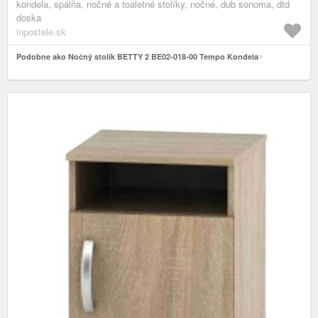
kondela, spálňa, nočné a toaletné stolíky, nočné, dub sonoma, dtd
doska
inpostele.sk
Podobne ako Nočný stolík BETTY 2 BE02-018-00 Tempo Kondela