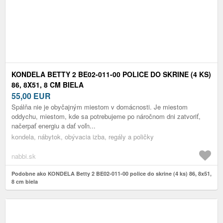
KONDELA BETTY 2 BE02-011-00 POLICE DO SKRINE (4 KS)
86, 8X51, 8 CM BIELA
55,00
EUR
Spálňa nie je obyčajným miestom v domácnosti. Je miestom
oddychu, miestom, kde sa potrebujeme po náročnom dni zatvoriť,
načerpať energiu a dať voľn...
kondela, nábytok, obývacia izba, regály a poličky
nabbi.sk
Podobne ako KONDELA Betty 2 BE02-011-00 police do skrine (4 ks) 86, 8x51,
8 cm biela