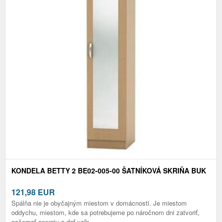
KONDELA BETTY 2 BE02-005-00 ŠATNÍKOVÁ SKRIŇA BUK
121,98
EUR
Spálňa nie je obyčajným miestom v domácnosti. Je miestom
oddychu, miestom, kde sa potrebujeme po náročnom dni zatvoriť,
načerpať energiu a dať voľn...