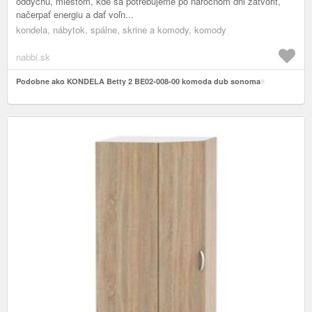
oddychu, miestom, kde sa potrebujeme po náročnom dni zatvoriť,
načerpať energiu a dať voľn...
kondela, nábytok, spálne, skrine a komody, komody
nabbi.sk
Podobne ako KONDELA Betty 2 BE02-008-00 komoda dub sonoma