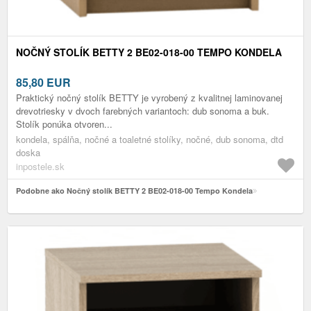
NOČNÝ STOLÍK BETTY 2 BE02-018-00 TEMPO KONDELA
85,80
EUR
Praktický nočný stolík BETTY je vyrobený z kvalitnej laminovanej
drevotriesky v dvoch farebných variantoch: dub sonoma a buk.
Stolík ponúka otvoren...
kondela, spálňa, nočné a toaletné stolíky, nočné, dub sonoma, dtd
doska
inpostele.sk
Podobne ako Nočný stolík BETTY 2 BE02-018-00 Tempo Kondela