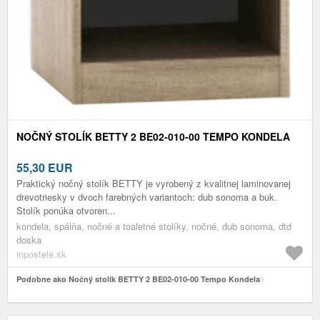
NOČNÝ STOLÍK BETTY 2 BE02-010-00 TEMPO KONDELA
55,30
EUR
Praktický nočný stolík BETTY je vyrobený z kvalitnej laminovanej
drevotriesky v dvoch farebných variantoch: dub sonoma a buk.
Stolík ponúka otvoren...
kondela, spálňa, nočné a toaletné stolíky, nočné, dub sonoma, dtd
doska
inpostele.sk
Podobne ako Nočný stolík BETTY 2 BE02-010-00 Tempo Kondela