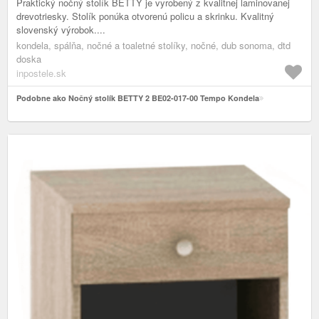
Praktický nočný stolík BETTY je vyrobený z kvalitnej laminovanej
drevotriesky. Stolík ponúka otvorenú policu a skrinku. Kvalitný
slovenský výrobok....
kondela, spálňa, nočné a toaletné stolíky, nočné, dub sonoma, dtd
doska
inpostele.sk
Podobne ako Nočný stolík BETTY 2 BE02-017-00 Tempo Kondela