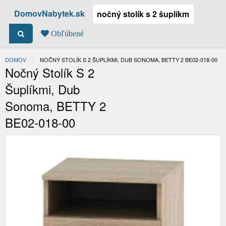
DomovNabytek.sk
Obľúbené
DOMOV
ACTUAL:
NOČNÝ STOLÍK S 2 ŠUPLÍKMI, DUB SONOMA, BETTY 2 BE02-018-00
Nočný Stolík S 2
Šuplíkmi, Dub
Sonoma, BETTY 2
BE02-018-00