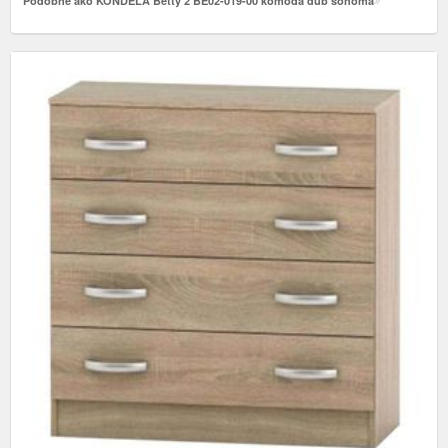
Podobne ako KONDELA Betty 2 BE02-019-00 komoda dub sonoma