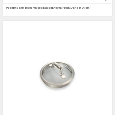
Podobne ako Tescoma cediaca pokrievka PRESIDENT ø 24 cm