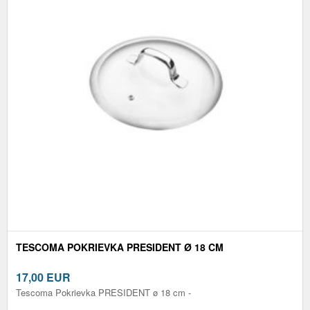
TESCOMA POKRIEVKA PRESIDENT Ø 18 CM
17,00
EUR
Tescoma Pokrievka PRESIDENT ø 18 cm -