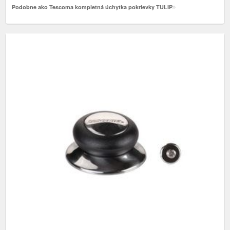
Podobne ako Tescoma kompletná úchytka pokrievky TULIP