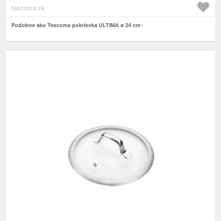
tescoma.sk
Podobne ako Tescoma pokrievka ULTIMA ø 24 cm