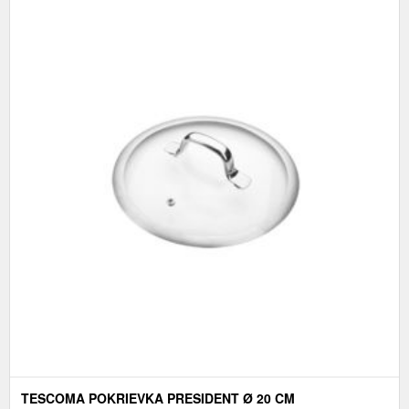
TESCOMA POKRIEVKA PRESIDENT Ø 20 CM