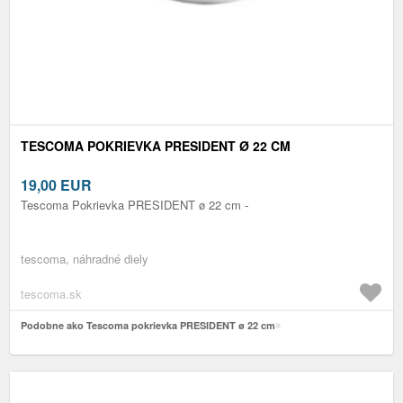
TESCOMA POKRIEVKA PRESIDENT Ø 22 CM
19,00
EUR
Tescoma Pokrievka PRESIDENT ø 22 cm -
tescoma, náhradné diely
tescoma.sk
Podobne ako Tescoma pokrievka PRESIDENT ø 22 cm