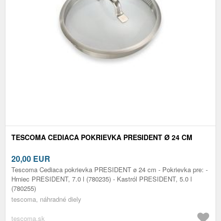
TESCOMA CEDIACA POKRIEVKA PRESIDENT Ø 24 CM
20,00
EUR
Tescoma Cediaca pokrievka PRESIDENT ø 24 cm - Pokrievka pre: -
Hrniec PRESIDENT, 7.0 l (780235) - Kastról PRESIDENT, 5.0 l
(780255)
tescoma, náhradné diely
tescoma.sk