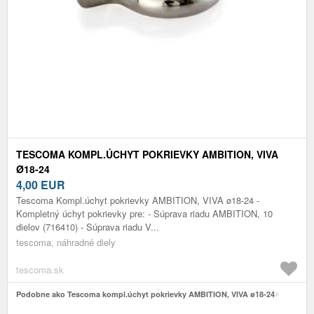
TESCOMA KOMPL.ÚCHYT POKRIEVKY AMBITION, VIVA
Ø18-24
4,00
EUR
Tescoma Kompl.úchyt pokrievky AMBITION, VIVA ø18-24 -
Kompletný úchyt pokrievky pre: - Súprava riadu AMBITION, 10
dielov (716410) - Súprava riadu V...
tescoma, náhradné diely
tescoma.sk
Podobne ako Tescoma kompl.úchyt pokrievky AMBITION, VIVA ø18-24