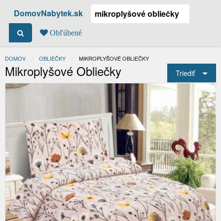
DomovNabytek.sk
Obľúbené
DOMOV
OBLIEČKY
ACTUAL:
MIKROPLYŠOVÉ OBLIEČKY
Mikroplyšové Obliečky
Triediť