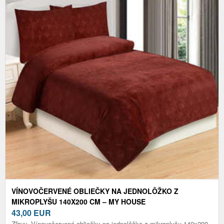
VÍNOVOČERVENÉ OBLIEČKY NA JEDNOLÔŽKO Z
MIKROPLYŠU 140X200 CM – MY HOUSE
43,00
EUR
Zľavy. Vínovočervené obliečky na jednolôžko z mikroplyšu 140x200