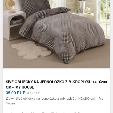
SIVÉ OBLIEČKY NA JEDNOLÔŽKO Z MIKROPLYŠU 140X200
CM – MY HOUSE
35,00
EUR
41,00 €
Zľavy. Sivé obliečky na jednolôžko z mikroplyšu 140x200 cm – My
House