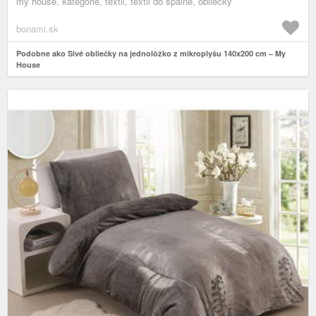
my house, kategórie, textil, textil do spálne, obliečky
bonami.sk
Podobne ako Sivé obliečky na jednolôžko z mikroplyšu 140x200 cm – My
House