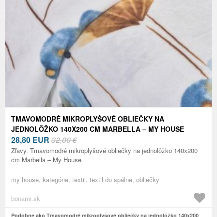
TMAVOMODRÉ MIKROPLYŠOVÉ OBLIEČKY NA
JEDNOLÔŽKO 140X200 CM MARBELLA – MY HOUSE
28,80
EUR
32,00 €
Zľavy. Tmavomodré mikroplyšové obliečky na jednolôžko 140x200
cm Marbella – My House
my house, kategórie, textil, textil do spálne, obliečky
bonami.sk
Podobne ako Tmavomodré mikroplyšové obliečky na jednolôžko 140x200