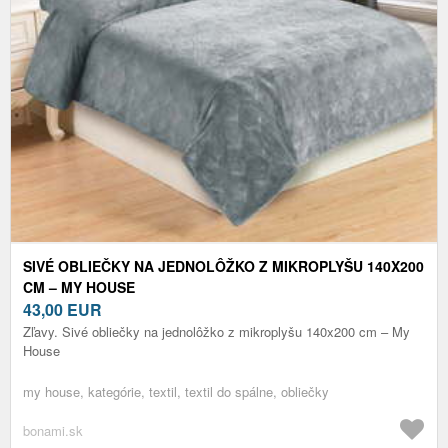
SIVÉ OBLIEČKY NA JEDNOLÔŽKO Z MIKROPLYŠU 140X200
CM – MY HOUSE
43,00
EUR
Zľavy. Sivé obliečky na jednolôžko z mikroplyšu 140x200 cm – My
House
my house, kategórie, textil, textil do spálne, obliečky
bonami.sk