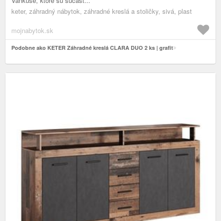
Vankúše, ktoré sú súčasť...
keter, záhradný nábytok, záhradné kreslá a stoličky, sivá, plast
mojnabytok.sk
Podobne ako KETER Záhradné kreslá CLARA DUO 2 ks | grafit