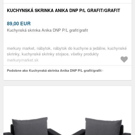
KUCHYNSKÁ SKRINKA ANIKA DNP P/L GRAFIT/GRAFIT
89,00
EUR
Kuchynská skrinka Anika DNP P/L grafit/grafit
merkury market, nábytok, nábytok do kuchyne a jedálne, kuchynské
skrinky, kuchynské skrinky stojace, všetky produkty
merkurymarket.sk
Podobne ako Kuchynská skrinka Anika DNP P/L grafit/grafit