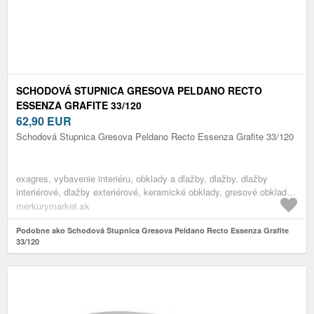
SCHODOVÁ STUPNICA GRESOVA PELDANO RECTO
ESSENZA GRAFITE 33/120
62,90
EUR
Schodová Stupnica Gresova Peldano Recto Essenza Grafite 33/120
exagres, vybavenie interiéru, obklady a dlažby, dlažby, dlažby
interiérové, dlažby exteriérové, keramické obklady, gresové obklady,
dlažba na schody, dlažba schodovka, gresové dlažby
merkurymarket.sk
Podobne ako Schodová Stupnica Gresova Peldano Recto Essenza Grafite
33/120