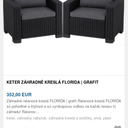
KETER ZÁHRADNÉ KRESLÁ FLORIDA | GRAFIT
352,00
EUR
Záhradné ratanové kreslá FLORIDA | grafit Ratanové kreslá FLORIDA
sú pohodlné a štýlové a sú vynikajúcou voľbou na každú terasu či
záhradu! Ratanov...
keter, záhradný nábytok, záhradné kreslá a stoličky, sivá, plast