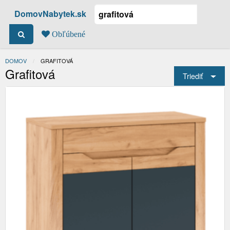
DomovNabytek.sk
Obľúbené
DOMOV
ACTUAL:
GRAFITOVÁ
Grafitová
Triediť