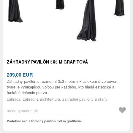
ZÁHRADNÝ PAVILÓN 3X3 M GRAFITOVÁ
209,00
EUR
Záhradný pavilón s rozmermi 3x3 metre v klasickom štvorcovom
tvare je vynikajúcou voľbou pre každého, kto hľadá estetické a
funkčné riešenie pre vo...
záhrada, záhradná architektúra, záhradné pavilóny a stany
merkurymarket.sk
Podobne ako Záhradný pavilón 3x3 m grafitová