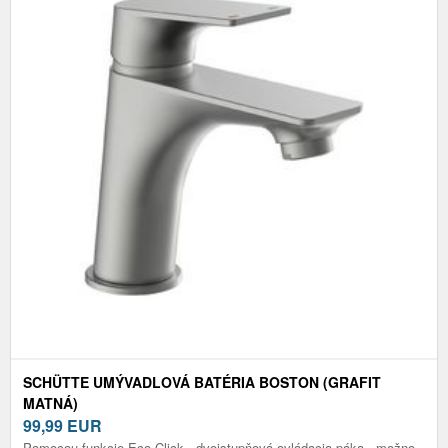
SCHÜTTE UMÝVADLOVÁ BATÉRIA BOSTON (GRAFIT
MATNÁ)
99,99
EUR
Pomocou funkcie Eco-Click - dvojstupňová ovládacia páka - možno