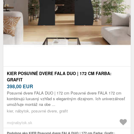
KIER POSUVNÉ DVERE FALA DUO | 172 CM FARBA:
GRAFIT
398,00
EUR
Posuvné dvere FALA DUO | 172 cm Posuvné dvere FALA 172 cm
kombinujú luxusný vzhľad s elegantným dizajnom. Ich univerzálnosť
umožňuje montáž na obe ...
kier, nábytok, posuvné dvere, grafit
mojnabytok.sk
Podobne ako KIER Posuvné dvere FALA DUO | 172 cm Farba: Grafit