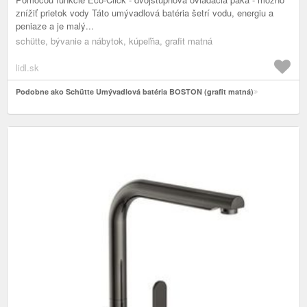
znížiť prietok vody Táto umývadlová batéria šetrí vodu, energiu a
peniaze a je malý...
schütte, bývanie a nábytok, kúpeľňa, grafit matná
lidl.sk
Podobne ako Schütte Umývadlová batéria BOSTON (grafit matná)