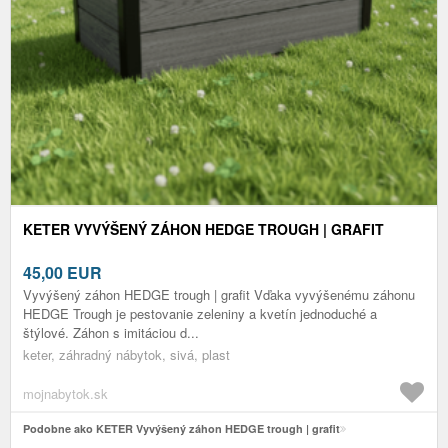
KETER VYVÝŠENÝ ZÁHON HEDGE TROUGH | GRAFIT
45,00
EUR
Vyvýšený záhon HEDGE trough | grafit Vďaka vyvýšenému záhonu
HEDGE Trough je pestovanie zeleniny a kvetín jednoduché a
štýlové. Záhon s imitáciou d...
keter, záhradný nábytok, sivá, plast
mojnabytok.sk
Podobne ako KETER Vyvýšený záhon HEDGE trough | grafit