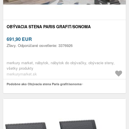
OBÝVACIA STENA PARIS GRAFIT/SONOMA
691,90
EUR
Zľavy. Odporúčané osvetlenie: 3376926
merkury market, nábytok, nábytok do obývačky, obývacie steny,
všetky produkty
merkurymarket.sk
Podobne ako Obývacia stena Paris grafit/sonoma