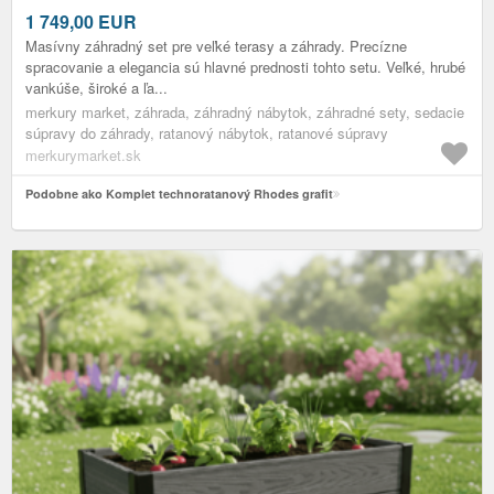
1 749,00
EUR
Masívny záhradný set pre veľké terasy a záhrady. Precízne
spracovanie a elegancia sú hlavné prednosti tohto setu. Veľké, hrubé
vankúše, široké a ľa...
merkury market, záhrada, záhradný nábytok, záhradné sety, sedacie
súpravy do záhrady, ratanový nábytok, ratanové súpravy
merkurymarket.sk
Podobne ako Komplet technoratanový Rhodes grafit