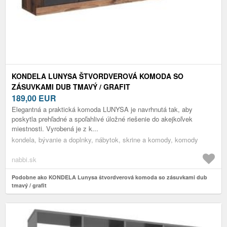
KONDELA LUNYSA ŠTVORDVEROVÁ KOMODA SO
ZÁSUVKAMI DUB TMAVÝ / GRAFIT
189,00
EUR
Elegantná a praktická komoda LUNYSA je navrhnutá tak, aby
poskytla prehľadné a spoľahlivé úložné riešenie do akejkoľvek
miestnosti. Vyrobená je z k...
kondela, bývanie a doplnky, nábytok, skrine a komody, komody
nabbi.sk
Podobne ako KONDELA Lunysa štvordverová komoda so zásuvkami dub
tmavý / grafit