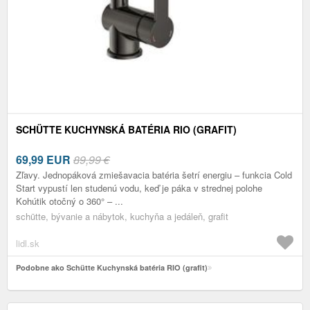
SCHÜTTE KUCHYNSKÁ BATÉRIA RIO (GRAFIT)
69,99
EUR
89,99 €
Zľavy. Jednopáková zmiešavacia batéria šetrí energiu – funkcia Cold
Start vypustí len studenú vodu, keď je páka v strednej polohe
Kohútik otočný o 360° – ...
schütte, bývanie a nábytok, kuchyňa a jedáleň, grafit
lidl.sk
Podobne ako Schütte Kuchynská batéria RIO (grafit)