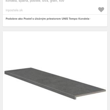
kondela, spálňa, postele, sivá, grafit, kov
inpostele.sk
Podobne ako Posteľ s úložným priestorom UNIS Tempo Kondela