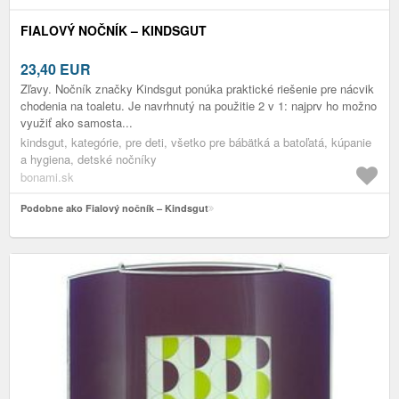
FIALOVÝ NOČNÍK – KINDSGUT
23,40
EUR
Zľavy. Nočník značky Kindsgut ponúka praktické riešenie pre nácvik
chodenia na toaletu. Je navrhnutý na použitie 2 v 1: najprv ho možno
využiť ako samosta...
kindsgut, kategórie, pre deti, všetko pre bábätká a batoľatá, kúpanie
a hygiena, detské nočníky
bonami.sk
Podobne ako Fialový nočník – Kindsgut