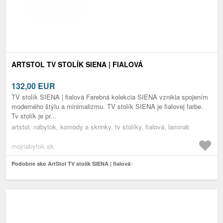
ARTSTOL TV STOLÍK SIENA | FIALOVÁ
132,00
EUR
TV stolík SIENA | fialová Farebná kolekcia SIENA vznikla spojením
moderného štýlu a minimalizmu. TV stolík SIENA je fialovej farbe.
Tv stolík je pr...
artstol, nábytok, komody a skrinky, tv stolíky, fialová, laminát
mojnabytok.sk
Podobne ako ArtStol TV stolík SIENA | fialová