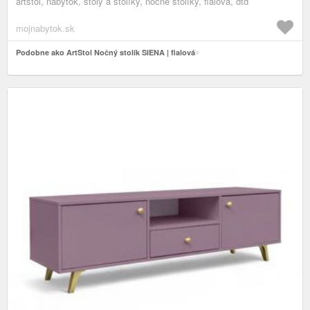
artstol, nábytok, stoly a stolíky, nočné stolíky, fialová, dtd
mojnabytok.sk
Podobne ako ArtStol Nočný stolík SIENA | fialová