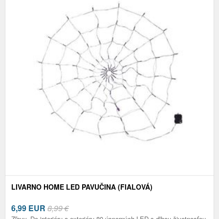
LIVARNO HOME LED PAVUČINA (FIALOVÁ)
6,99
EUR
8,99 €
Zľavy. Do interiéru a exteriéru 80 úsporných LED s dlhou životnosťou