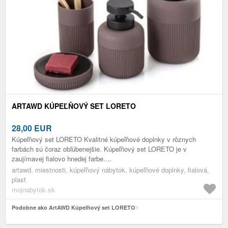
ARTAWD KÚPEĽŇOVÝ SET LORETO
28,00
EUR
Kúpeľňový set LORETO Kvalitné kúpeľňové doplnky v rôznych
farbách sú čoraz obľúbenejšie. Kúpeľňový set LORETO je v
zaujímavej fialovo hnedej farbe....
artawd, miestnosti, kúpeľňový nábytok, kúpeľňové doplnky, fialová,
plast
mojnabytok.sk
Podobne ako ArtAWD Kúpeľňový set LORETO