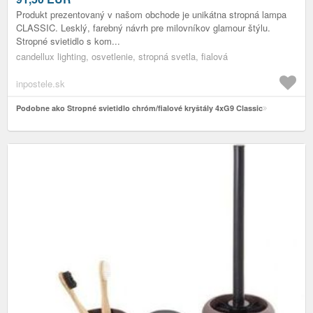
Produkt prezentovaný v našom obchode je unikátna stropná lampa
CLASSIC. Lesklý, farebný návrh pre milovníkov glamour štýlu.
Stropné svietidlo s kom...
candellux lighting, osvetlenie, stropná svetla, fialová
inpostele.sk
Podobne ako Stropné svietidlo chróm/fialové kryštály 4xG9 Classic