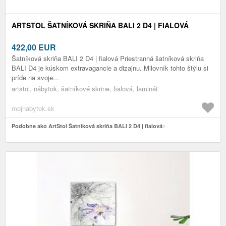
ARTSTOL ŠATNÍKOVÁ SKRIŇA BALI 2 D4 | FIALOVÁ
422,00
EUR
Šatníková skriňa BALI 2 D4 | fialová Priestranná šatníková skriňa
BALI D4 je kúskom extravagancie a dizajnu. Milovník tohto štýlu si
príde na svoje...
artstol, nábytok, šatníkové skrine, fialová, laminát
mojnabytok.sk
Podobne ako ArtStol Šatníková skriňa BALI 2 D4 | fialová