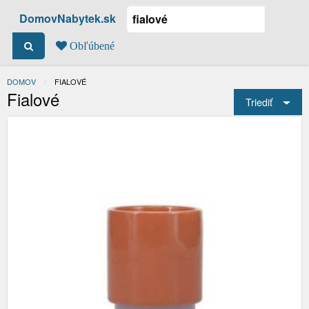
DomovNabytek.sk
Obľúbené
DOMOV
ACTUAL:
FIALOVÉ
Fialové
Triediť