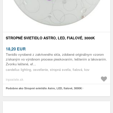
STROPNÉ SVIETIDLO ASTRO, LED, FIALOVÉ, 3000K
18,20
EUR
Tienidlo vyrobené z zakriveného skla, zdobené originálnym vzorom
získaným vo výrobnom procese pieskovaním, leštením a lakovaním.
Zvonku leštené, ef...
candellux lighting, osvetlenie, stropná svetla, fialová, kov
inpostele.sk
Podobne ako Stropné svietidlo Astro, LED, fialové, 3000K