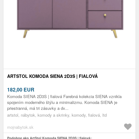
ARTSTOL KOMODA SIENA 2D3S | FIALOVÁ
182,00
EUR
Komoda SIENA 2D3S | fialová Farebná kolekcia SIENA vznikla
spojením moderného štýlu a minimalizmu. Komoda SIENA je
priestranná, má tri zásuvky a dv...
artstol, nábytok, komody a skrinky, komody, fialová, ltd
mojnabytok.sk
Podobne ako ArtStol Komoda SIENA 2D3S | fialová